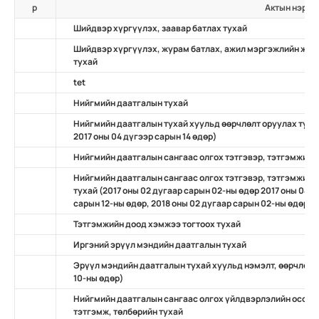
р
Актын нэр
Шийдвэр хүргүүлэх, заавар батлах тухай
Шийдвэр хүргүүлэх, журам батлах, ажил мэргэжлийн жиш
тухай
tet
Нийгмийн даатгалын тухай
Нийгмийн даатгалын тухай хуульд өөрчлөлт оруулах тухай 
2017 оны 04 дүгээр сарын 14 өдөр)
Нийгмийн даатгалын сангаас олгох тэтгэвэр, тэтгэмжийн
Нийгмийн даатгалын сангаас олгох тэтгэвэр, тэтгэмжийн 
тухай (2017 оны 02 дугаар сарын 02-ны өдөр 2017 оны 04 дү
сарын 12-ны өдөр, 2018 оны 02 дугаар сарын 02-ны өдөр
Тэтгэмжийн доод хэмжээ тогтоох тухай
Иргэний эрүүл мэндийн даатгалын тухай
Эрүүл мэндийн даатгалын тухай хуульд нэмэлт, өөрчлөлт о
10-ны өдөр)
Нийгмийн даатгалын сангаас олгох үйлдвэрлэлийн осол, 
тэтгэмж, төлбөрийн тухай