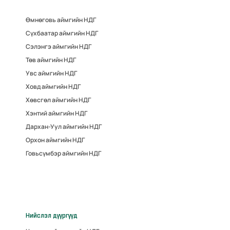
Өмнөговь аймгийн НДГ
Сүхбаатар аймгийн НДГ
Сэлэнгэ аймгийн НДГ
Төв аймгийн НДГ
Увс аймгийн НДГ
Ховд аймгийн НДГ
Хөвсгөл аймгийн НДГ
Хэнтий аймгийн НДГ
Дархан-Уул аймгийн НДГ
Орхон аймгийн НДГ
Говьсүмбэр аймгийн НДГ
Нийслэл дүүргүүд