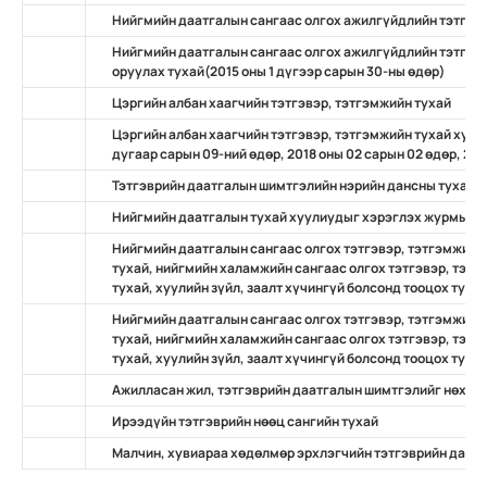
Нийгмийн даатгалын сангаас олгох ажилгүйдлийн тэтгэм
Нийгмийн даатгалын сангаас олгох ажилгүйдлийн тэтгэмж
оруулах тухай(2015 оны 1 дүгээр сарын 30-ны өдөр)
Цэргийн албан хаагчийн тэтгэвэр, тэтгэмжийн тухай
Цэргийн албан хаагчийн тэтгэвэр, тэтгэмжийн тухай хууль
дугаар сарын 09-ний өдөр, 2018 оны 02 сарын 02 өдөр, 201
Тэтгэврийн даатгалын шимтгэлийн нэрийн дансны тухай
Нийгмийн даатгалын тухай хуулиудыг хэрэглэх журмын т
Нийгмийн даатгалын сангаас олгох тэтгэвэр, тэтгэмжийн 
тухай, нийгмийн халамжийн сангаас олгох тэтгэвэр, тэтг
тухай, хуулийн зүйл, заалт хүчингүй болсонд тооцох туха
Нийгмийн даатгалын сангаас олгох тэтгэвэр, тэтгэмжийн 
тухай, нийгмийн халамжийн сангаас олгох тэтгэвэр, тэтг
тухай, хуулийн зүйл, заалт хүчингүй болсонд тооцох туха
Ажилласан жил, тэтгэврийн даатгалын шимтгэлийг нөхөн 
Ирээдүйн тэтгэврийн нөөц сангийн тухай
Малчин, хувиараа хөдөлмөр эрхлэгчийн тэтгэврийн даатг