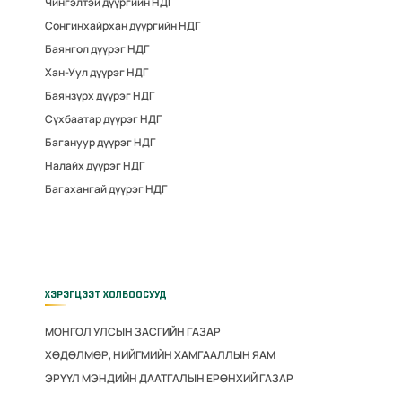
Чингэлтэй дүүргийн НДГ
Сонгинхайрхан дүүргийн НДГ
Баянгол дүүрэг НДГ
Хан-Уул дүүрэг НДГ
Баянзүрх дүүрэг НДГ
Сүхбаатар дүүрэг НДГ
Багануур дүүрэг НДГ
Налайх дүүрэг НДГ
Багахангай дүүрэг НДГ
ХЭРЭГЦЭЭТ ХОЛБООСУУД
МОНГОЛ УЛСЫН ЗАСГИЙН ГАЗАР
ХӨДӨЛМӨР, НИЙГМИЙН ХАМГААЛЛЫН ЯАМ
ЭРҮҮЛ МЭНДИЙН ДААТГАЛЫН ЕРӨНХИЙ ГАЗАР