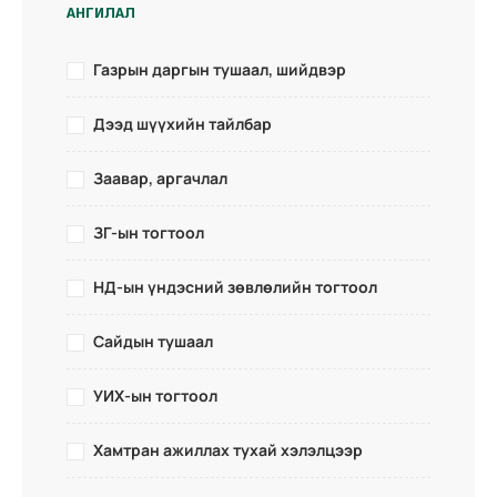
АНГИЛАЛ
Газрын даргын тушаал, шийдвэр
Дээд шүүхийн тайлбар
Заавар, аргачлал
ЗГ-ын тогтоол
НД-ын үндэсний зөвлөлийн тогтоол
Сайдын тушаал
УИХ-ын тогтоол
Хамтран ажиллах тухай хэлэлцээр