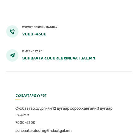
ХЭРЭГЛЭГЧИЙН ЛАВЛАХ
7000-4300
И-МЭЙЛ ХАЯГ
SUHBAATAR.DUUREG@NDAATGAL.MN
СҮХБААТАР ДҮҮРЭГ
Сүхбаатар дүүргийн 12 дугаар хороо Хангайн 3 дугаар
гудамж
7000-4300
suhbaatar.duureg@ndaatgal.mn