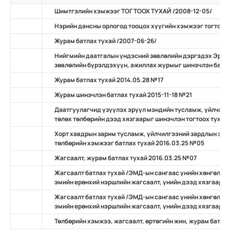
Шимтгэлийн хэмжээг ТОГТООХ ТУХАЙ /2008-12-05/
Нэрийн дансны орлогод тооцох хүүгийн хэмжээг тогтоох 
Журам батлах тухай /2007-06-26/
Нийгмийн даатгалын үндэсний зөвлөлийн дэргэдэх Эрүү
зөвлөлийн бүрэлдэхүүн, ажиллах журмыг шинэчлэн батла
Журам батлах тухай 2014.05.28 №17
Журам шинэчлэн батлах тухай 2015-11-18 №21
Даатгуулагчид үзүүлэх эрүүл мэндийн тусламж, үйлчилг
төлөх төлбөрийн дээд хязгаарыг шинэчлэн тогтоох тухай
Хорт хавдрын зарим тусламж, үйлчилгээний зардлын эрү
төлбөрийн хэмжээг батлах тухай 2016.03.25 №05
Жагсаалт, журам батлах тухай 2016.03.25 №07
Жагсаалт батлах тухай /ЭМД-ын сангаас үнийн хөнгөлөл
эмийн ерөнхий нэршлийн жагсаалт, үнийн дээд хязгаар, 
Жагсаалт батлах тухай /ЭМД-ын сангаас үнийн хөнгөлөл
эмийн ерөнхий нэршлийн жагсаалт, үнийн дээд хязгаар, 
Төлбөрийн хэмжээ, жагсаалт, өртөгийн жин, журам батлах