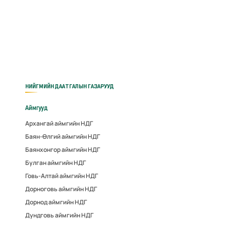
НИЙГМИЙН ДААТГАЛЫН ГАЗАРУУД
Аймгууд
Архангай аймгийн НДГ
Баян-Өлгий аймгийн НДГ
Баянхонгор аймгийн НДГ
Булган аймгийн НДГ
Говь-Алтай аймгийн НДГ
Дорноговь аймгийн НДГ
Дорнод аймгийн НДГ
Дундговь аймгийн НДГ