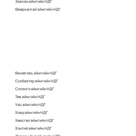
Завхан аймгийн НДГ
Өвөрхангай аймгийн НДГ
Өмнөговь аймгийн НДГ
Сүхбаатар аймгийн НДГ
Сэлэнгэ аймгийн НДГ
Төв аймгийн НДГ
Увс аймгийн НДГ
Ховд аймгийн НДГ
Хөвсгөл аймгийн НДГ
Хэнтий аймгийн НДГ