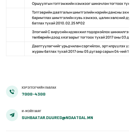
Оршуулгын тэтгэмжийн хэмжээг шинэчлэн тогтоох тухай
Тэтгэврийн даатгалын шимтгэлийн нэрийн дансны эхний 
баримтлах шимтгэлийн хувь хэмжээ, цалин хөлсний дунд
батлах тухай 2010.02.25 №02
Элэгний С вирусийн идэвхжил тодорхойлох шинжилгээни
төлбөрийн дээд хязгаарыг тогтоох тухай 2017 оны 03 дуг
Даатгуулагчийг урьдчилан сэргийлэх, эрт илрүүлэх үзл
журам батлах тухай 2017 оны 05 дугаар сарын 04-ний 11 д
ХЭРЭГЛЭГЧИЙН ЛАВЛАХ
7000-4300
И-МЭЙЛ ХАЯГ
SUHBAATAR.DUUREG@NDAATGAL.MN