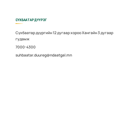
СҮХБААТАР ДҮҮРЭГ
Сүхбаатар дүүргийн 12 дугаар хороо Хангайн 3 дугаар
гудамж
7000-4300
suhbaatar.duureg@ndaatgal.mn