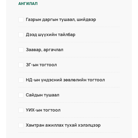
АНГИЛАЛ
Газрын даргын тушаал, шийдвэр
Дээд шүүхийн тайлбар
Заавар, аргачлал
ЗГ-ын тогтоол
НД-ын үндэсний зөвлөлийн тогтоол
Сайдын тушаал
УИХ-ын тогтоол
Хамтран ажиллах тухай хэлэлцээр