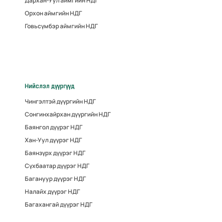
Дархан-Уул аймгийн НДГ
Орхон аймгийн НДГ
Говьсүмбэр аймгийн НДГ
Нийслэл дүүргүүд
Чингэлтэй дүүргийн НДГ
Сонгинхайрхан дүүргийн НДГ
Баянгол дүүрэг НДГ
Хан-Уул дүүрэг НДГ
Баянзүрх дүүрэг НДГ
Сүхбаатар дүүрэг НДГ
Багануур дүүрэг НДГ
Налайх дүүрэг НДГ
Багахангай дүүрэг НДГ