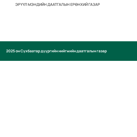
ЭРҮҮЛ МЭНДИЙН ДААТГАЛЫН ЕРӨНХИЙ ГАЗАР
2025 он Сүхбаатар дүүргийн нийгмийн даатгалын газар