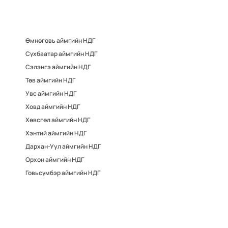
Өмнөговь аймгийн НДГ
Сүхбаатар аймгийн НДГ
Сэлэнгэ аймгийн НДГ
Төв аймгийн НДГ
Увс аймгийн НДГ
Ховд аймгийн НДГ
Хөвсгөл аймгийн НДГ
Хэнтий аймгийн НДГ
Дархан-Уул аймгийн НДГ
Орхон аймгийн НДГ
Говьсүмбэр аймгийн НДГ