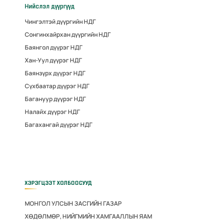
Нийслэл дүүргүүд
Чингэлтэй дүүргийн НДГ
Сонгинхайрхан дүүргийн НДГ
Баянгол дүүрэг НДГ
Хан-Уул дүүрэг НДГ
Баянзүрх дүүрэг НДГ
Сүхбаатар дүүрэг НДГ
Багануур дүүрэг НДГ
Налайх дүүрэг НДГ
Багахангай дүүрэг НДГ
ХЭРЭГЦЭЭТ ХОЛБООСУУД
МОНГОЛ УЛСЫН ЗАСГИЙН ГАЗАР
ХӨДӨЛМӨР, НИЙГМИЙН ХАМГААЛЛЫН ЯАМ