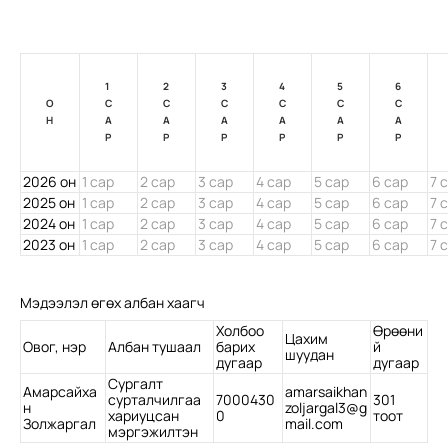
1
2
3
4
5
6
О
С
С
С
С
С
С
Н
А
А
А
А
А
А
Р
Р
Р
Р
Р
Р
2026 он
1 сар
2 сар
3 сар
4 сар
5 сар
6 сар
7 
2025 он
1 сар
2 сар
3 сар
4 сар
5 сар
6 сар
7 
2024 он
1 сар
2 сар
3 сар
4 сар
5 сар
6 сар
7 
2023 он
1 сар
2 сар
3 сар
4 сар
5 сар
6 сар
7 
Мэдээлэл өгөх албан хаагч
Холбоо
Өрөөни
Цахим
Овог, нэр
Албан тушаал
барих
й
шуудан
дугаар
дугаар
Сургалт
Амарсайха
amarsaikhan
сурталчилгаа
7000430
301
н
zoljargal3@g
хариуцсан
0
тоот
Золжаргал
mail.com
мэргэжилтэн