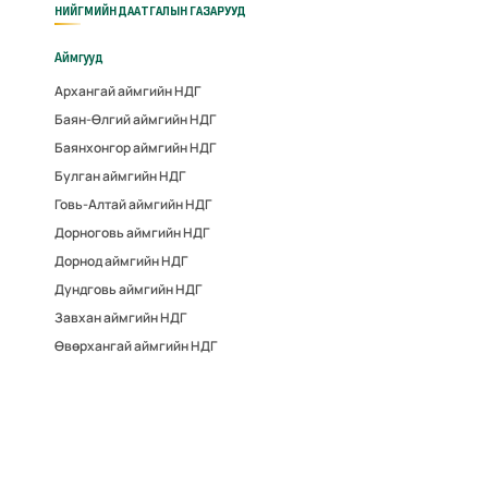
НИЙГМИЙН ДААТГАЛЫН ГАЗАРУУД
Аймгууд
Архангай аймгийн НДГ
Баян-Өлгий аймгийн НДГ
Баянхонгор аймгийн НДГ
Булган аймгийн НДГ
Говь-Алтай аймгийн НДГ
Дорноговь аймгийн НДГ
Дорнод аймгийн НДГ
Дундговь аймгийн НДГ
Завхан аймгийн НДГ
Өвөрхангай аймгийн НДГ