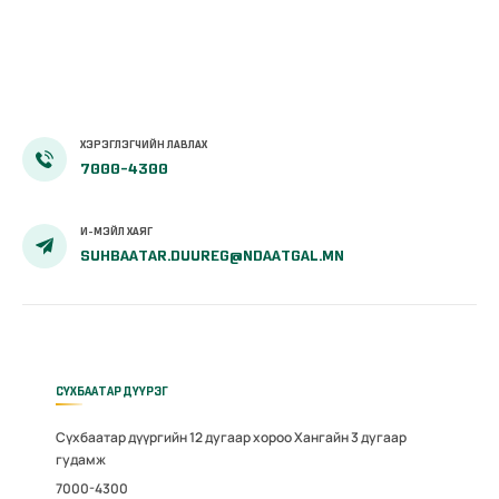
ХЭРЭГЛЭГЧИЙН ЛАВЛАХ
7000-4300
И-МЭЙЛ ХАЯГ
SUHBAATAR.DUUREG@NDAATGAL.MN
СҮХБААТАР ДҮҮРЭГ
Сүхбаатар дүүргийн 12 дугаар хороо Хангайн 3 дугаар
гудамж
7000-4300