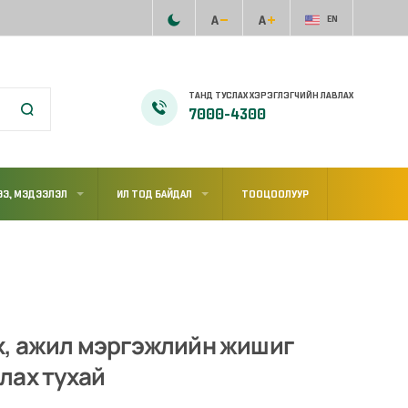
EN
ТАНД ТУСЛАХ ХЭРЭГЛЭГЧИЙН ЛАВЛАХ
7000-4300
Э, МЭДЭЭЛЭЛ
ИЛ ТОД БАЙДАЛ
ТООЦООЛУУР
х, ажил мэргэжлийн жишиг
лах тухай