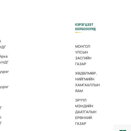
ХЭРЭГЦЭЭТ
ХОЛБООСУУД
й
МОНГОЛ
 НДГ
УЛСЫН
йрха
ЗАСГИЙН
н НДГ
ГАЗАР
үүрэг
ХӨДӨЛМӨР,
НИЙГМИЙН
ХАМГААЛЛЫН
үүрэг
ЯАМ
ЭРҮҮЛ
МЭНДИЙН
Г
ДААТГАЛЫН
р
ЕРӨНХИЙ
Г
ГАЗАР