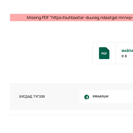
Missing PDF "https://suhbaatar-duureg.ndaatgal.mn/w
ФАЙЛА
0 B
ХУВААЛЦАХ
БУСДАД ТҮГЭЭХ