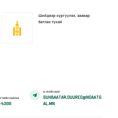
Шийдвэр хүргүүлэх, заавар
батлах тухай
И-МЭЙЛ ХАЯГ
SUHBAATAR.DUUREG@NDAATG
ГЧИЙН ЛАВЛАХ
-4300
AL.MN