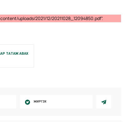
p-content/uploads/2021/12/20211028_12094850.pdf".
АР ТАТАЖ АВАХ
ЖИРГЭХ