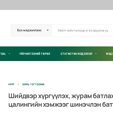
TGAL
ҮЙЛЧИЛГЭЭНИЙ ТӨРӨЛ
СТАТИСТИК МЭДЭЭЛЭЛ
МЭДЭ
НҮҮР
ХУУЛЬ ТОГТООМЖ
Шийдвэр хүргүүлэх, журам батла
цалингийн хэмжээг шинэчлэн бат