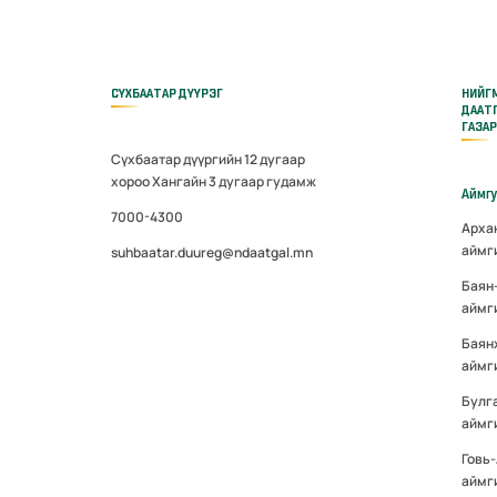
СҮХБААТАР ДҮҮРЭГ
НИЙГ
ДААТ
ГАЗА
Сүхбаатар дүүргийн 12 дугаар
хороо Хангайн 3 дугаар гудамж
Аймг
7000-4300
Арха
аймг
suhbaatar.duureg@ndaatgal.mn
Баян
аймг
Баян
аймг
Булг
аймг
Говь
аймг