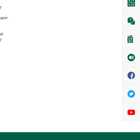
Г
үүрэг
ай
Г