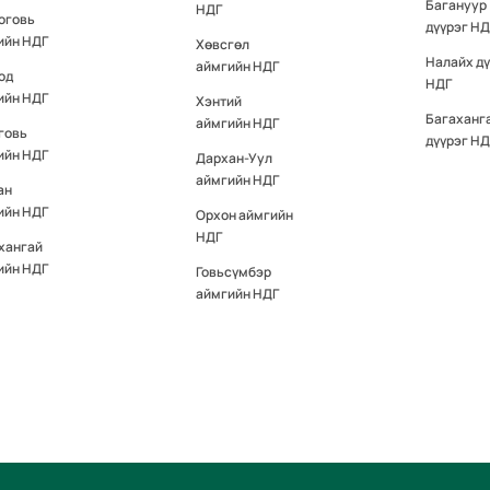
Багануур
НДГ
оговь
дүүрэг НД
ийн НДГ
Хөвсгөл
Налайх д
аймгийн НДГ
од
НДГ
ийн НДГ
Хэнтий
Багаханг
аймгийн НДГ
говь
дүүрэг НД
ийн НДГ
Дархан-Уул
аймгийн НДГ
ан
ийн НДГ
Орхон аймгийн
НДГ
хангай
ийн НДГ
Говьсүмбэр
аймгийн НДГ