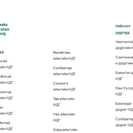
МИЙН
Нийслэл
ГАЛЫН
дүүргүүд
РУУД
Чингэлтэ
дүүргийн
ууд
Өмнөговь
Сонгинха
аймгийн НДГ
нгай
н дүүргий
ийн НДГ
Сүхбаатар
Баянгол д
аймгийн НДГ
-Өлгий
НДГ
ийн НДГ
Сэлэнгэ
Хан-Уул д
аймгийн НДГ
хонгор
НДГ
ийн НДГ
Төв аймгийн
Баянзүрх
НДГ
ан
дүүрэг НД
ийн НДГ
Увс аймгийн
Сүхбаата
НДГ
-Алтай
дүүрэг НД
ийн НДГ
Ховд аймгийн