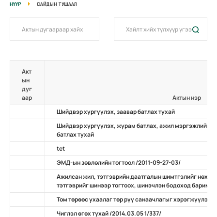
НҮҮР
САЙДЫН ТУШААЛ
Акт
ын
дуг
аар
Актын нэр
Шийдвэр хүргүүлэх, заавар батлах тухай
Шийдвэр хүргүүлэх, журам батлах, ажил мэргэжлийн ж
батлах тухай
tet
ЭМД-ын зөвлөлийн тогтоол /2011-09-27-03/
Ажилсан жил, тэтгэврийн даатгалын шимтгэлийг нөхөн
тэтгэврийг шинээр тогтоох, шинэчлэн бодоход баримтлах
Том төрөөс ухаалаг төр рүү санаачлагыг хэрэгжүүлэх ту
Чиглэл өгөх тухай /2014.03.05 1/337/