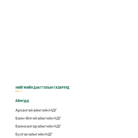
НИЙГМИЙН ДААТГАЛЫН ГАЗАРУУД
Аймгууд
Архангай аймгийн НДГ
Баян-Өлгий аймгийн НДГ
Баянхонгор аймгийн НДГ
Булган аймгийн НДГ