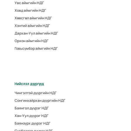
Увс аймгийн НДГ
Ховд аймгийн НДГ
Хөвсгөл аймгийн НДГ
Хэнтий аймгийн НДГ
Дархан-Уул аймгийн НДГ
Орхон аймгийн НДГ
Говьсүмбэр аймгийн НДГ
Нийслэл дүүргүүд
Чингэлтэй дүүргийн НДГ
Сонгинхайрхан дүүргийн НДГ
Баянгол дүүрэг НДГ
Хан-Уул дүүрэг НДГ
Баянзүрх дүүрэг НДГ
Сүхбаатар дүүрэг НДГ