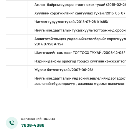
Ажлын байрны сур орон тоог нөхөх тухай /2015-02-24 А/
Хуулийн хэрэгжилтийг хангуулах тухай /2015-05-07 11/
Чиглэл хүрүүлэх тухай /2015-07-28 1/1485/
Нийгмийн даатгалын тухай хууль тогтоомжид орсон нэ
Авлигатай тэмцэх үндэсний хөтөлбөрийг хэрэгжүүлэх 
2017/07/28 А/124
Шимтгэлийн хэмжээг ТОГТООХ ТУХАЙ /2008-12-05/
Нэрийн дансны орлогод тооцох хүүгийн хэмжээг тогтоо
Журам батлах тухай /2007-06-26/
Нийгмийн даатгалын үндэсний зөвлөлийн дэргэдэх Эр
зөвлөлийн бүрэлдэхүүн, ажиллах журмыг шинэчлэн бат
ХЭРЭГЛЭГЧИЙН ЛАВЛАХ
7000-4300