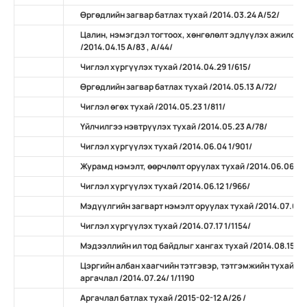
Өргөдлийн загвар батлах тухай /2014.03.24 А/52/
Цалин, нэмэгдэл тогтоох, хөнгөлөлт эдлүүлэх ажилсан
/2014.04.15 А/83 , А/44/
Чиглэл хүргүүлэх тухай /2014.04.29 1/615/
Өргөдлийн загвар батлах тухай /2014.05.13 А/72/
Чиглэл өгөх тухай /2014.05.23 1/811/
Үйлчилгээ нэвтрүүлэх тухай /2014.05.23 А/78/
Чиглэл хүргүүлэх тухай /2014.06.04 1/901/
Журамд нэмэлт, өөрчлөлт оруулах тухай /2014.06.06 А/
Чиглэл хүргүүлэх тухай /2014.06.12 1/966/
Мэдүүлгийн загварт нэмэлт оруулах тухай /2014.07.07 
Чиглэл хүргүүлэх тухай /2014.07.17 1/1154/
Мэдээллийн ил тод байдлыг хангах тухай /2014.08.15 А/
Цэргийн албан хаагчийн тэтгэвэр, тэтгэмжийн тухай х
аргачлал /2014.07.24/ 1/1190
Аргачлал батлах тухай /2015-02-12 А/26 /