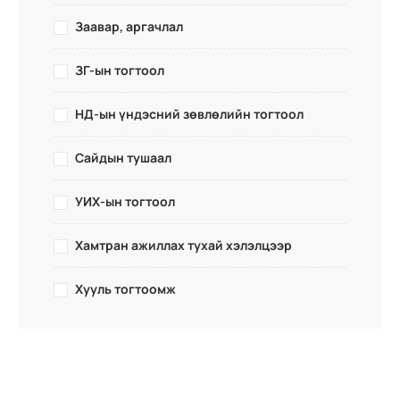
Заавар, аргачлал
ЗГ-ын тогтоол
НД-ын үндэсний зөвлөлийн тогтоол
Сайдын тушаал
УИХ-ын тогтоол
Хамтран ажиллах тухай хэлэлцээр
Хууль тогтоомж