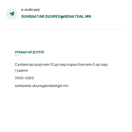
И-МЭЙЛ ХАЯГ
SUHBAATAR.DUUREG@NDAATGAL.MN
СҮХБААТАР ДҮҮРЭГ
Сүхбаатар дүүргийн 12 дугаар хороо Хангайн 3 дугаар
гудамж
7000-4300
suhbaatar.duureg@ndaatgal.mn