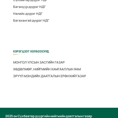
Багануур дүүрэг НДГ
Налайх дүүрэг НДГ
Багахангай дүүрэг НДГ
ХЭРЭГЦЭЭТ ХОЛБООСУУД
МОНГОЛ УЛСЫН ЗАСГИЙН ГАЗАР
ХӨДӨЛМӨР, НИЙГМИЙН ХАМГААЛЛЫН ЯАМ
ЭРҮҮЛ МЭНДИЙН ДААТГАЛЫН ЕРӨНХИЙ ГАЗАР
2025 он Сүхбаатар дүүргийн нийгмийн даатгалын газар