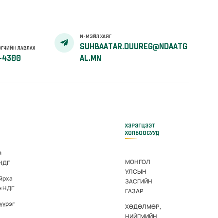
И-МЭЙЛ ХАЯГ
SUHBAATAR.DUUREG@NDAATG
ГЧИЙН ЛАВЛАХ
-4300
AL.MN
ХЭРЭГЦЭЭТ
ХОЛБООСУУД
й
МОНГОЛ
 НДГ
УЛСЫН
йрха
ЗАСГИЙН
н НДГ
ГАЗАР
үүрэг
ХӨДӨЛМӨР,
НИЙГМИЙН