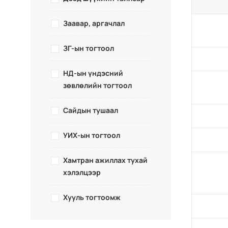
Заавар, аргачлал
ЗГ-ын тогтоол
НД-ын үндэсний
зөвлөлийн тогтоол
Сайдын тушаал
УИХ-ын тогтоол
Хамтран ажиллах тухай
хэлэлцээр
Хууль тогтоомж