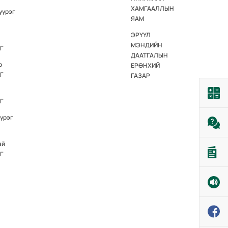
ХАМГААЛЛЫН
үүрэг
ЯАМ
ЭРҮҮЛ
МЭНДИЙН
Г
ДААТГАЛЫН
р
ЕРӨНХИЙ
Г
ГАЗАР
Г
үүрэг
ай
Г