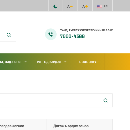
EN
ТАНД ТУСЛАХ ХЭРЭГЛЭГЧИЙН ЛАВЛАХ
7000-4300
Э, МЭДЭЭЛЭЛ
ИЛ ТОД БАЙДАЛ
ТООЦООЛУУР
лагдсан огноо
Дагаж мөрдөх огноо