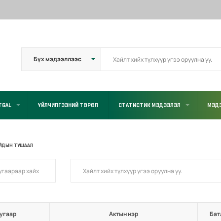
TGAL
ҮЙЛЧИЛГЭЭНИЙ ТӨРӨЛ
СТАТИСТИК МЭДЭЭЛЭЛ
МЭДЭ
ЙДЫН ТУШААЛ
угаар
Актын нэр
Бат