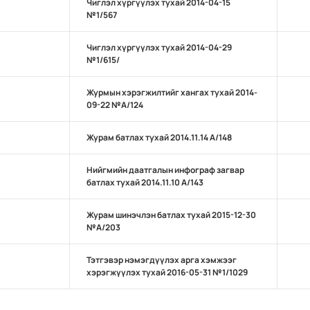
Чиглэл хүргүүлэх тухай 2014-04-15
№1/567
Чиглэл хүргүүлэх тухай 2014-04-29
№1/615/
Журмын хэрэгжилтийг хангах тухай 2014-
09-22 №А/124
Журам батлах тухай 2014.11.14 А/148
Нийгмийн даатгалын инфограф загвар
батлах тухай 2014.11.10 А/143
Журам шинэчлэн батлах тухай 2015-12-30
№А/203
Тэтгэвэр нэмэгдүүлэх арга хэмжээг
хэрэгжүүлэх тухай 2016-05-31 №1/1029