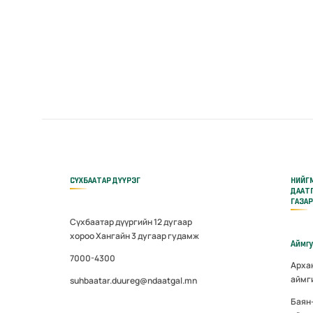
СҮХБААТАР ДҮҮРЭГ
НИЙГ
ДААТ
ГАЗА
Сүхбаатар дүүргийн 12 дугаар
хороо Хангайн 3 дугаар гудамж
Аймг
7000-4300
Арха
аймг
suhbaatar.duureg@ndaatgal.mn
Баян