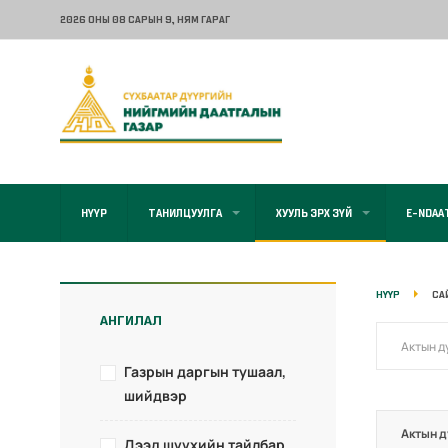
2026 ОНЫ 08 САРЫН 9
, НЯМ ГАРАГ
НҮҮР
ТАНИЛЦУУЛГА
ХУУЛЬ ЭРХ ЗҮЙ
E-NDAA
НҮҮР
СА
АНГИЛАЛ
Газрын даргын тушаал,
шийдвэр
Актын д
Дээд шүүхийн тайлбар