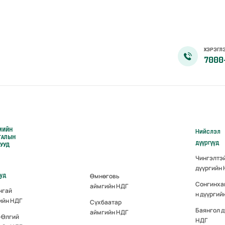
ХЭРЭГЛЭ
7000
МИЙН
Нийслэл
ГАЛЫН
дүүргүүд
РУУД
Чингэлтэ
дүүргийн
ууд
Өмнөговь
Сонгинха
аймгийн НДГ
нгай
н дүүргий
ийн НДГ
Сүхбаатар
Баянгол д
аймгийн НДГ
-Өлгий
НДГ