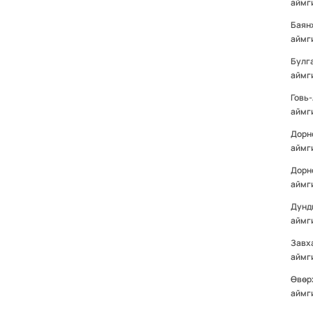
аймг
Баян
аймг
Булг
аймг
Говь
аймг
Дорн
аймг
Дорн
аймг
Дунд
аймг
Завх
аймг
Өвөр
аймг