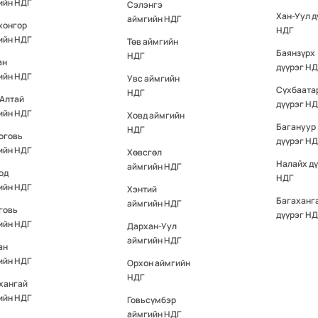
ийн НДГ
Сэлэнгэ
Хан-Уул д
аймгийн НДГ
хонгор
НДГ
ийн НДГ
Төв аймгийн
Баянзүрх
НДГ
ан
дүүрэг НД
ийн НДГ
Увс аймгийн
Сүхбаата
НДГ
-Алтай
дүүрэг НД
ийн НДГ
Ховд аймгийн
Багануур
НДГ
оговь
дүүрэг НД
ийн НДГ
Хөвсгөл
Налайх д
аймгийн НДГ
од
НДГ
ийн НДГ
Хэнтий
Багаханг
аймгийн НДГ
говь
дүүрэг НД
ийн НДГ
Дархан-Уул
аймгийн НДГ
ан
ийн НДГ
Орхон аймгийн
НДГ
хангай
ийн НДГ
Говьсүмбэр
аймгийн НДГ