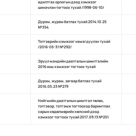
адилтгах орлогын дээд хэмжээг
шинэчлэн тогтоох тухай /1998-06-10/
Дүрэм, журам батлах тухай 2014.10.25
№354
Тэтгэврийн хэмжээг нэмэгдүүлэх тухай
/2016-05-31 №292/
Эрүүл мэндийн даатгалын шимтгэлийн
2016 оны хэмжээг тогтоох тухай
Дүрэм, журам, загвар батлах тухай
2016.05.23 №279
Нийгмийн даатгалын шимтгэл төлөх,
тэтгэвэр, тэтгэмж тогтооход баримтлах
сарын хөдөлмөрийн хөлсний дээд
хэмжээг тогтоох тухай 2017.09.13 №251