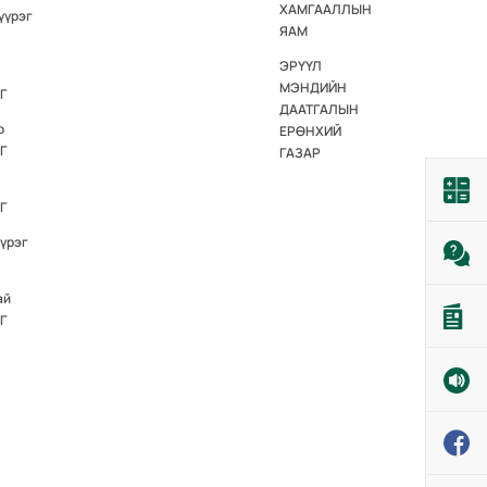
ХАМГААЛЛЫН
үүрэг
ЯАМ
ЭРҮҮЛ
МЭНДИЙН
Г
ДААТГАЛЫН
р
ЕРӨНХИЙ
Г
ГАЗАР
Г
үүрэг
ай
Г