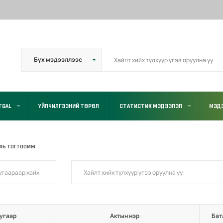
TGAL
ҮЙЛЧИЛГЭЭНИЙ ТӨРӨЛ
СТАТИСТИК МЭДЭЭЛЭЛ
МЭДЭ
УЛЬ ТОГТООМЖ
угаар
Актын нэр
Бат