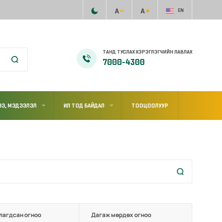
EN
ТАНД ТУСЛАХ ХЭРЭГЛЭГЧИЙН ЛАВЛАХ
7000-4300
Э, МЭДЭЭЛЭЛ
ИЛ ТОД БАЙДАЛ
ТООЦООЛУУР
лагдсан огноо
Дагаж мөрдөх огноо