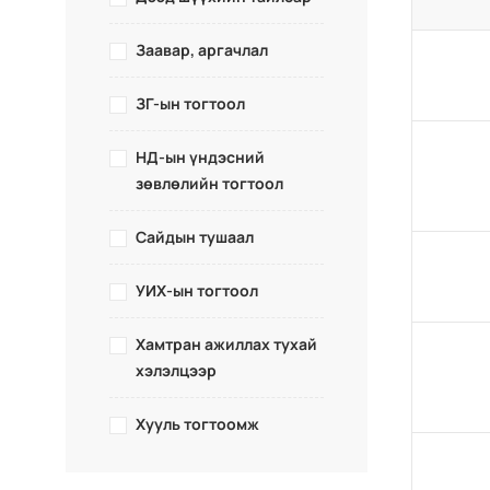
Заавар, аргачлал
ЗГ-ын тогтоол
НД-ын үндэсний
зөвлөлийн тогтоол
Сайдын тушаал
УИХ-ын тогтоол
Хамтран ажиллах тухай
хэлэлцээр
Хууль тогтоомж