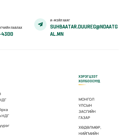
И-МЭЙЛ ХАЯГ
SUHBAATAR.DUUREG@NDAATG
ГЧИЙН ЛАВЛАХ
-4300
AL.MN
ХЭРЭГЦЭЭТ
ХОЛБООСУУД
й
МОНГОЛ
 НДГ
УЛСЫН
йрха
ЗАСГИЙН
н НДГ
ГАЗАР
үүрэг
ХӨДӨЛМӨР,
НИЙГМИЙН