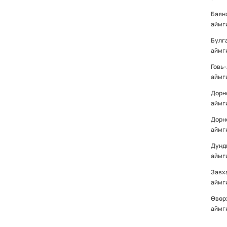
Баян
аймг
Булг
аймг
Говь
аймг
Дорн
аймг
Дорн
аймг
Дунд
аймг
Завх
аймг
Өвөр
аймг