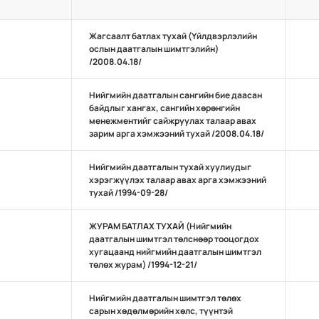
Жагсаалт батлах тухай (Үйлдвэрлэлийн
ослын даатгалын шимтгэлийн)
/2008.04.18/
Нийгмийн даатгалын сангийн бие даасан
байдлыг хангах, сангийн хөрөнгийн
менежментийг сайжруулах талаар авах
зарим арга хэмжээний тухай /2008.04.18/
Нийгмийн даатгалын тухай хуулиудыг
хэрэгжүүлэх талаар авах арга хэмжээний
тухай /1994-09-28/
ЖУРАМ БАТЛАХ ТУХАЙ (Нийгмийн
даатгалын шимтгэл төлснөөр тооцогдох
хугацаанд нийгмийн даатгалын шимтгэл
төлөх журам) /1994-12-21/
Нийгмийн даатгалын шимтгэл төлөх
сарын хөдөлмөрийн хөлс, түүнтэй