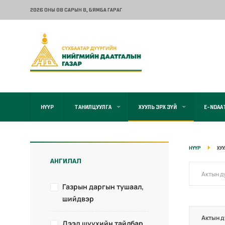
2026 ОНЫ 08 САРЫН 8
, БЯМБА ГАРАГ
НҮҮР
ТАНИЛЦУУЛГА
ХУУЛЬ ЭРХ ЗҮЙ
E-NDAA
НҮҮР
ХУ
АНГИЛАЛ
Газрын даргын тушаал,
шийдвэр
Актын д
Дээд шүүхийн тайлбар