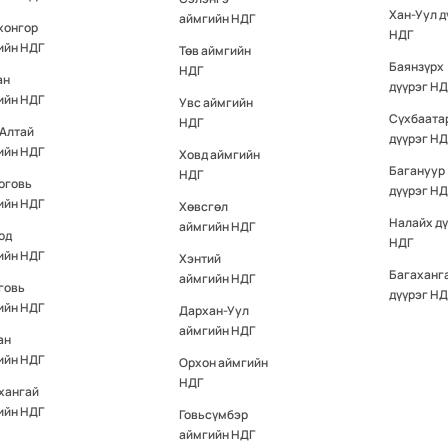
Хан-Уул д
аймгийн НДГ
хонгор
НДГ
ийн НДГ
Төв аймгийн
Баянзүрх
НДГ
ан
дүүрэг НД
ийн НДГ
Увс аймгийн
Сүхбаата
НДГ
-Алтай
дүүрэг НД
ийн НДГ
Ховд аймгийн
Багануур
НДГ
оговь
дүүрэг НД
ийн НДГ
Хөвсгөл
Налайх д
аймгийн НДГ
од
НДГ
ийн НДГ
Хэнтий
Багаханг
аймгийн НДГ
говь
дүүрэг НД
ийн НДГ
Дархан-Уул
аймгийн НДГ
ан
ийн НДГ
Орхон аймгийн
НДГ
хангай
ийн НДГ
Говьсүмбэр
аймгийн НДГ