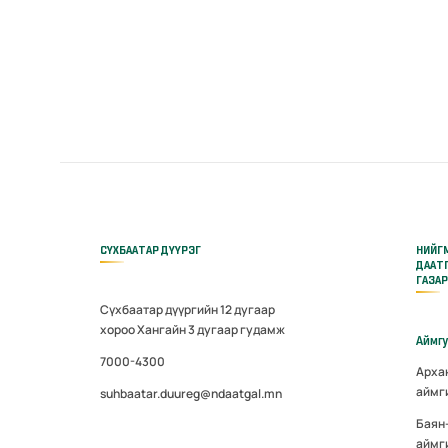
СҮХБААТАР ДҮҮРЭГ
НИЙГ
ДААТ
ГАЗА
Сүхбаатар дүүргийн 12 дугаар
хороо Хангайн 3 дугаар гудамж
Аймг
7000-4300
Арха
аймг
suhbaatar.duureg@ndaatgal.mn
Баян
аймг