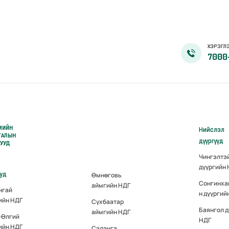
ХЭРЭГЛЭ
7000
МИЙН
Нийслэл
ГАЛЫН
дүүргүүд
РУУД
Чингэлтэ
дүүргийн
ууд
Өмнөговь
Сонгинха
аймгийн НДГ
нгай
н дүүргий
ийн НДГ
Сүхбаатар
Баянгол д
аймгийн НДГ
-Өлгий
НДГ
ийн НДГ
Сэлэнгэ