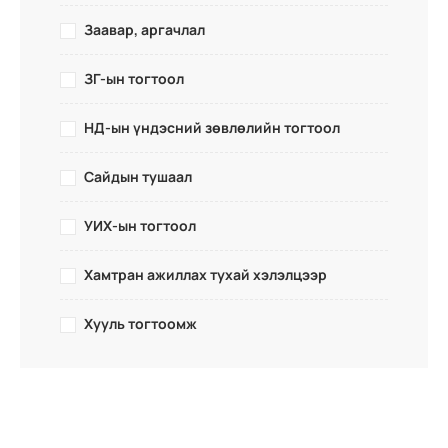
Заавар, аргачлал
ЗГ-ын тогтоол
НД-ын үндэсний зөвлөлийн тогтоол
Сайдын тушаал
УИХ-ын тогтоол
Хамтран ажиллах тухай хэлэлцээр
Хууль тогтоомж