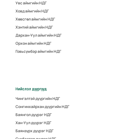
Увс аймгийн НДГ
Ховд аймгийн НДГ
Хөвсгөл аймгийн НДГ
Хэнтий аймгийн НДГ
Дархан-Уул аймгийн НДГ
Орхон аймгийн НДГ
Говьсүмбэр аймгийн НДГ
Нийслэл дүүргүүд
Чингэлтэй дүүргийн НДГ
Сонгинхайрхан дүүргийн НДГ
Баянгол дүүрэг НДГ
Хан-Уул дүүрэг НДГ
Баянзүрх дүүрэг НДГ
Сүхбаатар дүүрэг НДГ