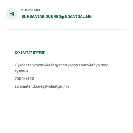
И-МЭЙЛ ХАЯГ
SUHBAATAR.DUUREG@NDAATGAL.MN
СҮХБААТАР ДҮҮРЭГ
Сүхбаатар дүүргийн 12 дугаар хороо Хангайн 3 дугаар
гудамж
7000-4300
suhbaatar.duureg@ndaatgal.mn