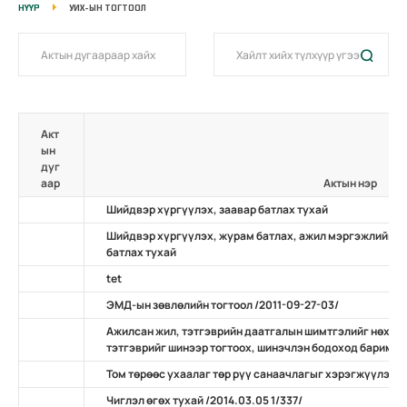
НҮҮР
УИХ-ЫН ТОГТООЛ
Акт
ын
дуг
аар
Актын нэр
Шийдвэр хүргүүлэх, заавар батлах тухай
Шийдвэр хүргүүлэх, журам батлах, ажил мэргэжлийн ж
батлах тухай
tet
ЭМД-ын зөвлөлийн тогтоол /2011-09-27-03/
Ажилсан жил, тэтгэврийн даатгалын шимтгэлийг нөхөн
тэтгэврийг шинээр тогтоох, шинэчлэн бодоход баримтлах
Том төрөөс ухаалаг төр рүү санаачлагыг хэрэгжүүлэх ту
Чиглэл өгөх тухай /2014.03.05 1/337/