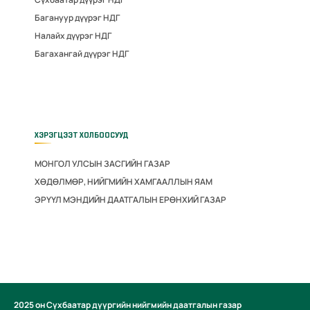
Багануур дүүрэг НДГ
Налайх дүүрэг НДГ
Багахангай дүүрэг НДГ
ХЭРЭГЦЭЭТ ХОЛБООСУУД
МОНГОЛ УЛСЫН ЗАСГИЙН ГАЗАР
ХӨДӨЛМӨР, НИЙГМИЙН ХАМГААЛЛЫН ЯАМ
ЭРҮҮЛ МЭНДИЙН ДААТГАЛЫН ЕРӨНХИЙ ГАЗАР
2025 он Сүхбаатар дүүргийн нийгмийн даатгалын газар