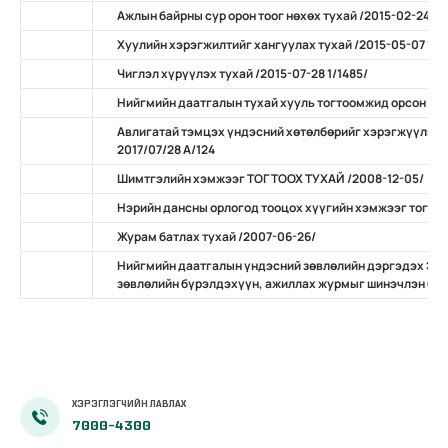
Ажлын байрны сур орон тоог нөхөх тухай /2015-02-24 А/
Хуулийн хэрэгжилтийг хангуулах тухай /2015-05-07 11/
Чиглэл хүрүүлэх тухай /2015-07-28 1/1485/
Нийгмийн даатгалын тухай хууль тогтоомжид орсон нэ
Авлигатай тэмцэх үндэсний хөтөлбөрийг хэрэгжүүлэх 
2017/07/28 А/124
Шимтгэлийн хэмжээг ТОГТООХ ТУХАЙ /2008-12-05/
Нэрийн дансны орлогод тооцох хүүгийн хэмжээг тогтоо
Журам батлах тухай /2007-06-26/
Нийгмийн даатгалын үндэсний зөвлөлийн дэргэдэх Эр
зөвлөлийн бүрэлдэхүүн, ажиллах журмыг шинэчлэн бат
ХЭРЭГЛЭГЧИЙН ЛАВЛАХ
7000-4300