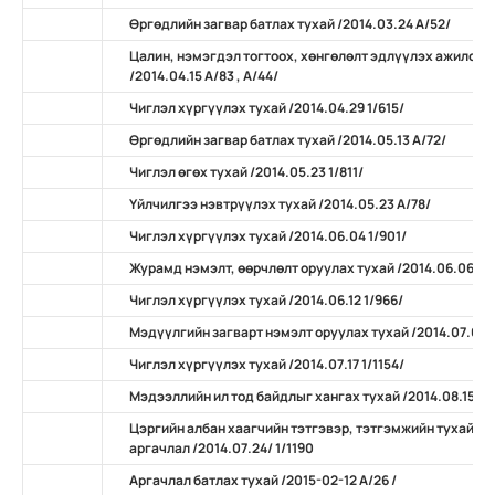
Өргөдлийн загвар батлах тухай /2014.03.24 А/52/
Цалин, нэмэгдэл тогтоох, хөнгөлөлт эдлүүлэх ажилсан
/2014.04.15 А/83 , А/44/
Чиглэл хүргүүлэх тухай /2014.04.29 1/615/
Өргөдлийн загвар батлах тухай /2014.05.13 А/72/
Чиглэл өгөх тухай /2014.05.23 1/811/
Үйлчилгээ нэвтрүүлэх тухай /2014.05.23 А/78/
Чиглэл хүргүүлэх тухай /2014.06.04 1/901/
Журамд нэмэлт, өөрчлөлт оруулах тухай /2014.06.06 А/
Чиглэл хүргүүлэх тухай /2014.06.12 1/966/
Мэдүүлгийн загварт нэмэлт оруулах тухай /2014.07.07 
Чиглэл хүргүүлэх тухай /2014.07.17 1/1154/
Мэдээллийн ил тод байдлыг хангах тухай /2014.08.15 А/
Цэргийн албан хаагчийн тэтгэвэр, тэтгэмжийн тухай х
аргачлал /2014.07.24/ 1/1190
Аргачлал батлах тухай /2015-02-12 А/26 /