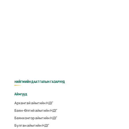
НИЙГМИЙН ДААТГАЛЫН ГАЗАРУУД
Аймгууд
Архангай аймгийн НДГ
Баян-Өлгий аймгийн НДГ
Баянхонгор аймгийн НДГ
Булган аймгийн НДГ