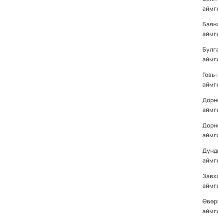
аймг
Баян
аймг
Булг
аймг
Говь
аймг
Дорн
аймг
Дорн
аймг
Дунд
аймг
Завх
аймг
Өвөр
аймг