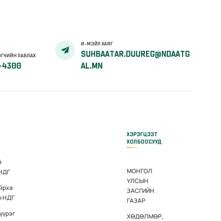
И-МЭЙЛ ХАЯГ
SUHBAATAR.DUUREG@NDAATG
ГЧИЙН ЛАВЛАХ
-4300
AL.MN
ХЭРЭГЦЭЭТ
ХОЛБООСУУД
й
МОНГОЛ
 НДГ
УЛСЫН
йрха
ЗАСГИЙН
н НДГ
ГАЗАР
үүрэг
ХӨДӨЛМӨР,