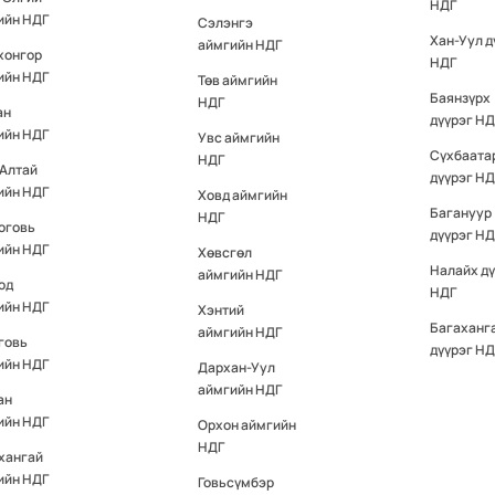
НДГ
ийн НДГ
Сэлэнгэ
Хан-Уул д
аймгийн НДГ
хонгор
НДГ
ийн НДГ
Төв аймгийн
Баянзүрх
НДГ
ан
дүүрэг НД
ийн НДГ
Увс аймгийн
Сүхбаата
НДГ
-Алтай
дүүрэг НД
ийн НДГ
Ховд аймгийн
Багануур
НДГ
оговь
дүүрэг НД
ийн НДГ
Хөвсгөл
Налайх д
аймгийн НДГ
од
НДГ
ийн НДГ
Хэнтий
Багаханг
аймгийн НДГ
говь
дүүрэг НД
ийн НДГ
Дархан-Уул
аймгийн НДГ
ан
ийн НДГ
Орхон аймгийн
НДГ
хангай
ийн НДГ
Говьсүмбэр