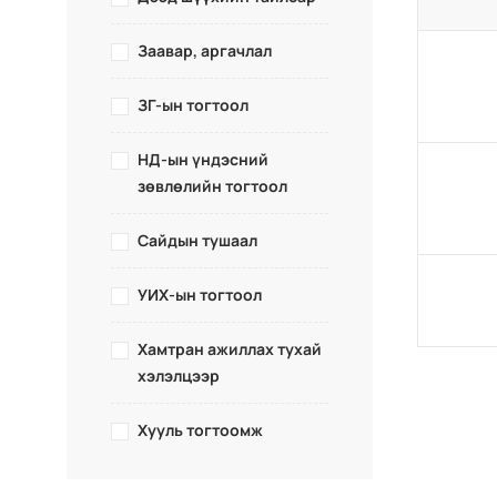
Заавар, аргачлал
ЗГ-ын тогтоол
НД-ын үндэсний
зөвлөлийн тогтоол
Сайдын тушаал
УИХ-ын тогтоол
Хамтран ажиллах тухай
хэлэлцээр
Хууль тогтоомж