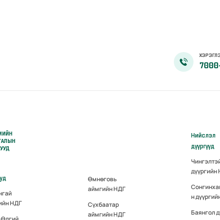
ХЭРЭГЛЭ
7000
МИЙН
Нийслэл
ГАЛЫН
дүүргүүд
РУУД
Чингэлтэ
дүүргийн
ууд
Өмнөговь
Сонгинха
аймгийн НДГ
нгай
н дүүргий
ийн НДГ
Сүхбаатар
Баянгол д
аймгийн НДГ
-Өлгий