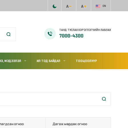
EN
ТАНД ТУСЛАХ ХЭРЭГЛЭГЧИЙН ЛАВЛАХ
7000-4300
Э, МЭДЭЭЛЭЛ
ИЛ ТОД БАЙДАЛ
ТООЦООЛУУР
лагдсан огноо
Дагаж мөрдөх огноо