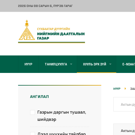
2026 ОНЫ 08 САРЫН 6
, ПҮРЭВ ГАРАГ
НҮҮР
ТАНИЛЦУУЛГА
ХУУЛЬ ЭРХ ЗҮЙ
E-NDAA
НҮҮР
ЗА
АНГИЛАЛ
Газрын даргын тушаал,
шийдвэр
Актын д
Дээд шүүхийн тайлбар