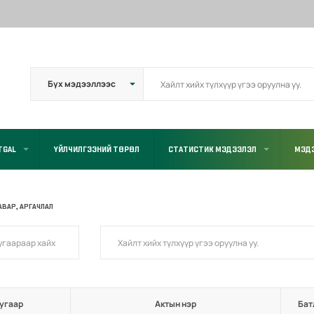
TGAL
ҮЙЛЧИЛГЭЭНИЙ ТӨРӨЛ
СТАТИСТИК МЭДЭЭЛЭЛ
МЭДЭ
АВАР, АРГАЧЛАЛ
угаар
Актын нэр
Бат