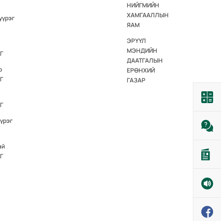
НИЙГМИЙН
ХАМГААЛЛЫН
үүрэг
ЯАМ
ЭРҮҮЛ
МЭНДИЙН
Г
ДААТГАЛЫН
р
ЕРӨНХИЙ
Г
ГАЗАР
Г
үүрэг
ай
Г