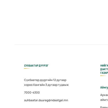
СҮХБААТАР ДҮҮРЭГ
НИЙГ
ДААТ
ГАЗА
Сүхбаатар дүүргийн 12 дугаар
хороо Хангайн 3 дугаар гудамж
Аймг
7000-4300
Арха
аймг
suhbaatar.duureg@ndaatgal.mn
Баян