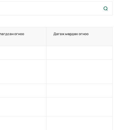
лагдсан огноо
Дагаж мөрдөх огноо