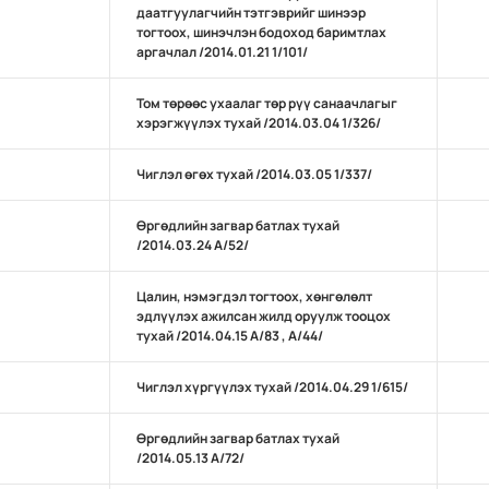
даатгуулагчийн тэтгэврийг шинээр
тогтоох, шинэчлэн бодоход баримтлах
аргачлал /2014.01.21 1/101/
Том төрөөс ухаалаг төр рүү санаачлагыг
хэрэгжүүлэх тухай /2014.03.04 1/326/
Чиглэл өгөх тухай /2014.03.05 1/337/
Өргөдлийн загвар батлах тухай
/2014.03.24 А/52/
Цалин, нэмэгдэл тогтоох, хөнгөлөлт
эдлүүлэх ажилсан жилд оруулж тооцох
тухай /2014.04.15 А/83 , А/44/
Чиглэл хүргүүлэх тухай /2014.04.29 1/615/
Өргөдлийн загвар батлах тухай
/2014.05.13 А/72/