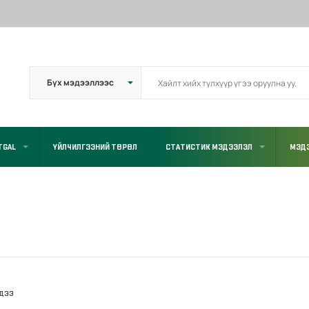
TGAL
ҮЙЛЧИЛГЭЭНИЙ ТӨРӨЛ
СТАТИСТИК МЭДЭЭЛЭЛ
МЭДЭ
ДЭЭ