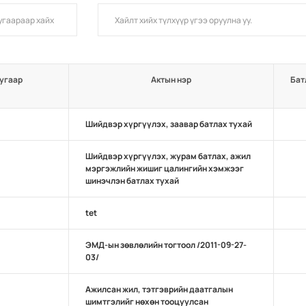
угаар
Актын нэр
Бат
Шийдвэр хүргүүлэх, заавар батлах тухай
Шийдвэр хүргүүлэх, журам батлах, ажил
мэргэжлийн жишиг цалингийн хэмжээг
шинэчлэн батлах тухай
tet
ЭМД-ын зөвлөлийн тогтоол /2011-09-27-
03/
Ажилсан жил, тэтгэврийн даатгалын
шимтгэлийг нөхөн тооцуулсан