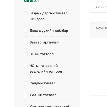
АНГИЛАЛ
Газрын даргын тушаал,
шийдвэр
Актын д
Дээд шүүхийн тайлбар
Заавар, аргачлал
ЗГ-ын тогтоол
НД-ын үндэсний
зөвлөлийн тогтоол
Сайдын тушаал
УИХ-ын тогтоол
Хамтран ажиллах тухай