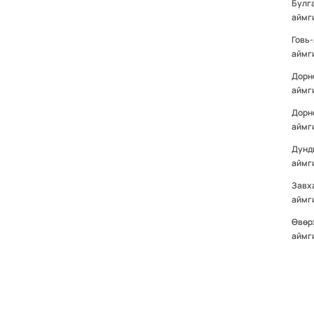
Булг
аймг
Говь
аймг
Дорн
аймг
Дорн
аймг
Дунд
аймг
Завх
аймг
Өвөр
аймг