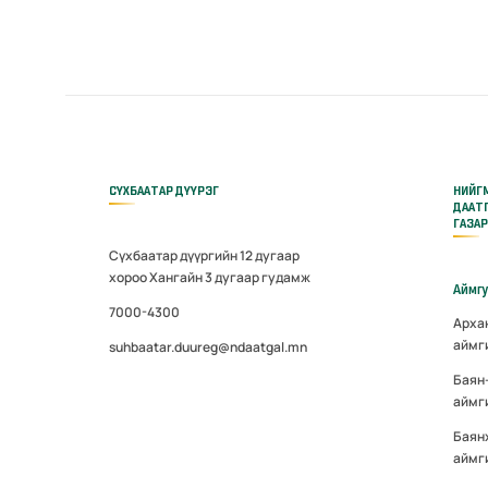
СҮХБААТАР ДҮҮРЭГ
НИЙГ
ДААТ
ГАЗА
Сүхбаатар дүүргийн 12 дугаар
хороо Хангайн 3 дугаар гудамж
Аймг
7000-4300
Арха
аймг
suhbaatar.duureg@ndaatgal.mn
Баян
аймг
Баян
аймг