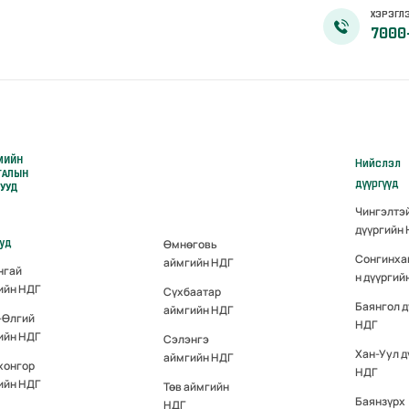
ХЭРЭГЛЭ
7000
МИЙН
Нийслэл
ГАЛЫН
дүүргүүд
РУУД
Чингэлтэ
дүүргийн
ууд
Өмнөговь
Сонгинха
аймгийн НДГ
нгай
н дүүргий
ийн НДГ
Сүхбаатар
Баянгол д
аймгийн НДГ
-Өлгий
НДГ
ийн НДГ
Сэлэнгэ
Хан-Уул д
аймгийн НДГ
хонгор
НДГ
ийн НДГ
Төв аймгийн
Баянзүрх
НДГ