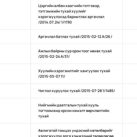
Цэргийн албан хаагчийн тэтгэвэр,
тэтгэмжийн тухай хуулийг
хэрэгжүүлэхэд баримтлах аргачлал
/2014.07.24/ 1/1190
Аргачлал батлах тухай /2015-02-12 А/26 /
Ажлын байрны сур орон тоог нөхөх тухай
/2015-02-24 А/31/
Хуулийн хэрэгжилтийг хангуулах тухай
/2015-05-07 11/
Чиглэл хүрүүлэх тухай /2015-07-28 1/1485/
Нийгмийн даатгалын тухай хууль
тогтоомжид орсон нэмэлт өөрчлөлтийн
тухай
Авлигатай тэмцэх үндэсний хөтөлбөрийг
хэрэгжүүлэх арга хэмжээний төлөвлөгөө