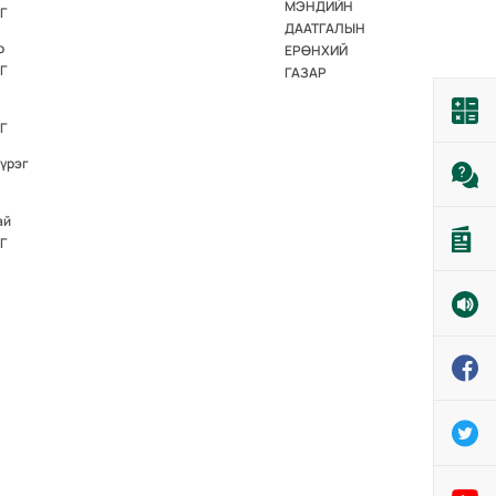
МЭНДИЙН
Г
ДААТГАЛЫН
р
ЕРӨНХИЙ
Г
ГАЗАР
Г
үүрэг
ай
Г