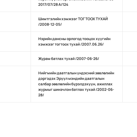
2017/07/28 А/124
Шимтгэлийн хэмжээг ТОГТООХ ТУХАЙ
/2008-12-05/
Нэрийн дансны орлогод тооцох хүүгийн
хэмжээг тогтоох тухай /2007.06.26/
Журам батлах тухай /2007-06-26/
Нийгмийн даатгалын үндэсний зөвлөлийн
дэргэдэх Эрүүл мэндийн даатгалын
салбар зөвлөлийн бүрэлдэхүүн, ажиллах
журмыг шинэчлэн батлах тухай /2002-06-
28/