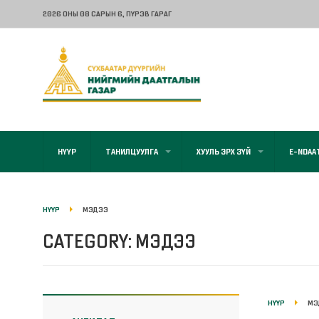
2026 ОНЫ 08 САРЫН 6
, ПҮРЭВ ГАРАГ
НҮҮР
ТАНИЛЦУУЛГА
ХУУЛЬ ЭРХ ЗҮЙ
E-NDAA
НҮҮР
МЭДЭЭ
CATEGORY: МЭДЭЭ
НҮҮР
МЭ