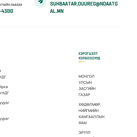
SUHBAATAR.DUUREG@NDAATG
ГЧИЙН ЛАВЛАХ
-4300
AL.MN
ХЭРЭГЦЭЭТ
ХОЛБООСУУД
й
МОНГОЛ
 НДГ
УЛСЫН
йрха
ЗАСГИЙН
н НДГ
ГАЗАР
үүрэг
ХӨДӨЛМӨР,
НИЙГМИЙН
ХАМГААЛЛЫН
үүрэг
ЯАМ
ЭРҮҮЛ