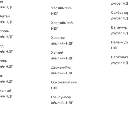
ан
дүүрэг НД
ийн НДГ
Увс аймгийн
Сүхбаата
НДГ
-Алтай
дүүрэг НД
ийн НДГ
Ховд аймгийн
Багануур
НДГ
оговь
дүүрэг НД
ийн НДГ
Хөвсгөл
Налайх д
аймгийн НДГ
од
НДГ
ийн НДГ
Хэнтий
Багаханг
аймгийн НДГ
говь
дүүрэг НД
ийн НДГ
Дархан-Уул
аймгийн НДГ
ан
ийн НДГ
Орхон аймгийн
НДГ
хангай
ийн НДГ
Говьсүмбэр
аймгийн НДГ