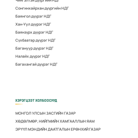
Чингэлтэй дүүргийн НДГ
Сонгинхайрхан дүүргийн НДГ
Баянгол дүүрэг НДГ
Хан-Уул дүүрэг НДГ
Баянзүрх дүүрэг НДГ
Сүхбаатар дүүрэг НДГ
Багануур дүүрэг НДГ
Налайх дүүрэг НДГ
Багахангай дүүрэг НДГ
ХЭРЭГЦЭЭТ ХОЛБООСУУД
МОНГОЛ УЛСЫН ЗАСГИЙН ГАЗАР
ХӨДӨЛМӨР, НИЙГМИЙН ХАМГААЛЛЫН ЯАМ
ЭРҮҮЛ МЭНДИЙН ДААТГАЛЫН ЕРӨНХИЙ ГАЗАР