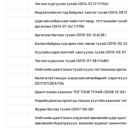
Чиглэл хүргүүлэх тухай /2014.07.17 1/1154/
Мэдээллийн ил тод байдлыг хангах тухай /2014.08.15 А/
Цэргийн албан хаагчийн тэтгэвэр, тэтгэмжийн тухай х
аргачлал /2014.07.24/ 1/1190
Аргачлал батлах тухай /2015-02-12 А/26 /
Ажлын байрны сур орон тоог нөхөх тухай /2015-02-24 А/
Хуулийн хэрэгжилтийг хангуулах тухай /2015-05-07 11/
Чиглэл хүрүүлэх тухай /2015-07-28 1/1485/
Нийгмийн даатгалын тухай хууль тогтоомжид орсон нэ
Авлигатай тэмцэх үндэсний хөтөлбөрийг хэрэгжүүлэх 
2017/07/28 А/124
Шимтгэлийн хэмжээг ТОГТООХ ТУХАЙ /2008-12-05/
Нэрийн дансны орлогод тооцох хүүгийн хэмжээг тогтоо
Журам батлах тухай /2007-06-26/
Нийгмийн даатгалын үндэсний зөвлөлийн дэргэдэх Эр
зөвлөлийн бүрэлдэхүүн, ажиллах журмыг шинэчлэн бат