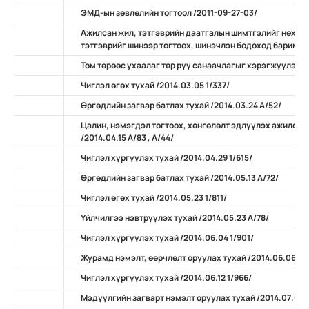
ЭМД-ын зөвлөлийн тогтоол /2011-09-27-03/
Ажилсан жил, тэтгэврийн даатгалын шимтгэлийг нөхөн
тэтгэврийг шинээр тогтоох, шинэчлэн бодоход баримтлах
Том төрөөс ухаалаг төр рүү санаачлагыг хэрэгжүүлэх ту
Чиглэл өгөх тухай /2014.03.05 1/337/
Өргөдлийн загвар батлах тухай /2014.03.24 А/52/
Цалин, нэмэгдэл тогтоох, хөнгөлөлт эдлүүлэх ажилсан
/2014.04.15 А/83 , А/44/
Чиглэл хүргүүлэх тухай /2014.04.29 1/615/
Өргөдлийн загвар батлах тухай /2014.05.13 А/72/
Чиглэл өгөх тухай /2014.05.23 1/811/
Үйлчилгээ нэвтрүүлэх тухай /2014.05.23 А/78/
Чиглэл хүргүүлэх тухай /2014.06.04 1/901/
Журамд нэмэлт, өөрчлөлт оруулах тухай /2014.06.06 А/
Чиглэл хүргүүлэх тухай /2014.06.12 1/966/
Мэдүүлгийн загварт нэмэлт оруулах тухай /2014.07.07 