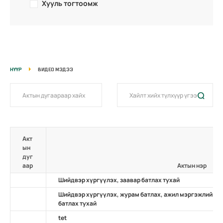
Хууль тогтоомж
НҮҮР
ВИДЕО МЭДЭЭ
Акт
ын
дуг
аар
Актын нэр
Шийдвэр хүргүүлэх, заавар батлах тухай
Шийдвэр хүргүүлэх, журам батлах, ажил мэргэжлийн ж
батлах тухай
tet