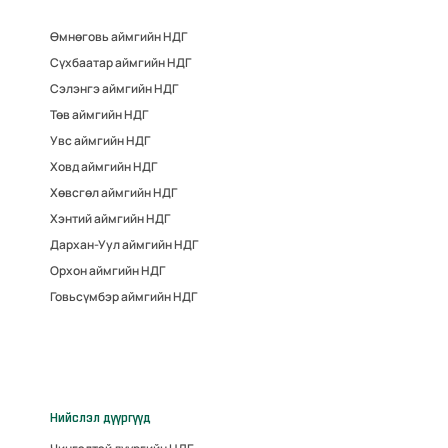
Өмнөговь аймгийн НДГ
Сүхбаатар аймгийн НДГ
Сэлэнгэ аймгийн НДГ
Төв аймгийн НДГ
Увс аймгийн НДГ
Ховд аймгийн НДГ
Хөвсгөл аймгийн НДГ
Хэнтий аймгийн НДГ
Дархан-Уул аймгийн НДГ
Орхон аймгийн НДГ
Говьсүмбэр аймгийн НДГ
Нийслэл дүүргүүд