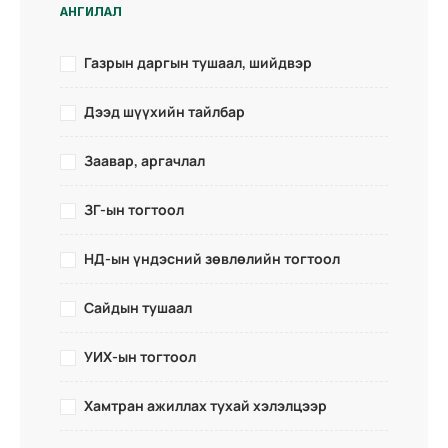
АНГИЛАЛ
Газрын даргын тушаал, шийдвэр
Дээд шүүхийн тайлбар
Заавар, аргачлал
ЗГ-ын тогтоол
НД-ын үндэсний зөвлөлийн тогтоол
Сайдын тушаал
УИХ-ын тогтоол
Хамтран ажиллах тухай хэлэлцээр