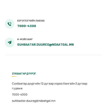
ХЭРЭГЛЭГЧИЙН ЛАВЛАХ
7000-4300
И-МЭЙЛ ХАЯГ
SUHBAATAR.DUUREG@NDAATGAL.MN
СҮХБААТАР ДҮҮРЭГ
Сүхбаатар дүүргийн 12 дугаар хороо Хангайн 3 дугаар
гудамж
7000-4300
suhbaatar.duureg@ndaatgal.mn