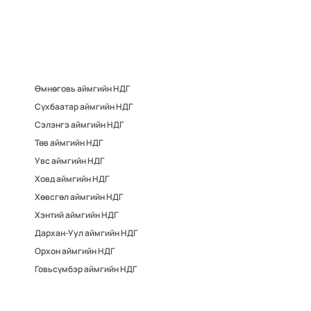
Өмнөговь аймгийн НДГ
Сүхбаатар аймгийн НДГ
Сэлэнгэ аймгийн НДГ
Төв аймгийн НДГ
Увс аймгийн НДГ
Ховд аймгийн НДГ
Хөвсгөл аймгийн НДГ
Хэнтий аймгийн НДГ
Дархан-Уул аймгийн НДГ
Орхон аймгийн НДГ
Говьсүмбэр аймгийн НДГ