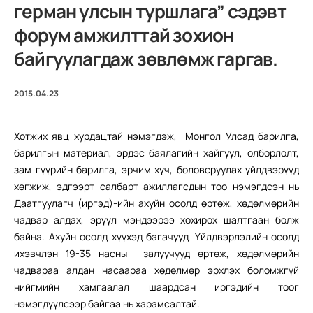
герман улсын туршлага” сэдэвт
форум амжилттай зохион
байгуулагдаж зөвлөмж гаргав.
2015.04.23
Хотжих явц хурдацтай нэмэгдэж, Монгол Улсад барилга,
барилгын материал, эрдэс баялагийн хайгуул, олборлолт,
зам гүүрийн барилга, эрчим хүч, боловсруулах үйлдвэрүүд
хөгжиж, эдгээрт салбарт ажиллагсдын тоо нэмэгдсэн нь
Даатгуулагч (иргэд)-ийн ахуйн осолд өртөж, хөдөлмөрийн
чадвар алдах, эрүүл мэндээрээ хохирох шалтгаан болж
байна. Ахуйн осолд хүүхэд багачууд, Үйлдвэрлэлийн осолд
ихэвчлэн 19-35 насны залуучууд өртөж, хөдөлмөрийн
чадвараа алдан насаараа хөдөлмөр эрхлэх боломжгүй
нийгмийн хамгаалал шаардсан иргэдийн тоог
нэмэгдүүлсээр байгаа нь харамсалтай.