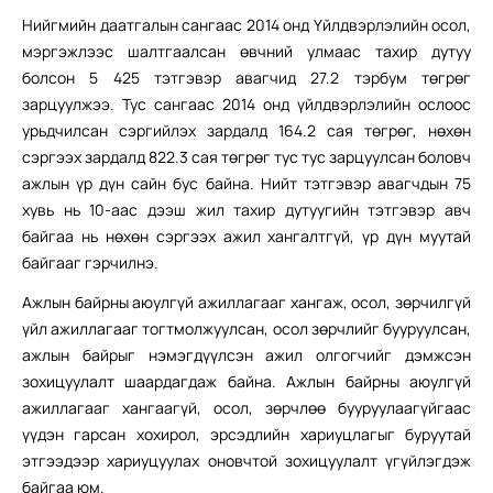
Нийгмийн даатгалын сангаас 2014 онд Үйлдвэрлэлийн осол,
мэргэжлээс шалтгаалсан өвчний улмаас тахир дутуу
болсон 5 425 тэтгэвэр авагчид 27.2 тэрбум төгрөг
зарцуулжээ. Тус сангаас 2014 онд үйлдвэрлэлийн ослоос
урьдчилсан сэргийлэх зардалд 164.2 сая төгрөг, нөхөн
сэргээх зардалд 822.3 сая төгрөг тус тус зарцуулсан боловч
ажлын үр дүн сайн бус байна. Нийт тэтгэвэр авагчдын 75
хувь нь 10-аас дээш жил тахир дутуугийн тэтгэвэр авч
байгаа нь нөхөн сэргээх ажил хангалтгүй, үр дүн муутай
байгааг гэрчилнэ.
Ажлын байрны аюулгүй ажиллагааг хангаж, осол, зөрчилгүй
үйл ажиллагааг тогтмолжуулсан, осол зөрчлийг бууруулсан,
ажлын байрыг нэмэгдүүлсэн ажил олгогчийг дэмжсэн
зохицуулалт шаардагдаж байна. Ажлын байрны аюулгүй
ажиллагааг хангаагүй, осол, зөрчлөө бууруулаагүйгаас
үүдэн гарсан хохирол, эрсэдлийн хариуцлагыг буруутай
этгээдээр хариуцуулах оновчтой зохицуулалт үгүйлэгдэж
байгаа юм.