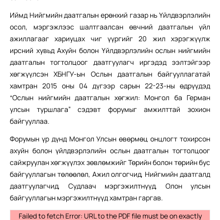
Иймд Нийгмийн даатгалын ерөнхий газар нь Үйлдвэрлэлийн
осол, мэргэжлээс шалтгаалсан өвчний даатгалын үйл
ажиллагааг хариуцах чиг үүргийг 20 жил хэрэгжүүлж
ирсний хувьд Ахуйн болон Үйлдвэрлэлийн ослын нийгмийн
даатгалын тогтолцоог даатгуулагч иргэдэд ээлтэйгээр
хөгжүүлсэн ХБНГУ-ын Ослын даатгалын байгууллагатай
хамтран 2015 оны 04 дүгээр сарын 22-23-ны өдрүүдэд
“Ослын нийгмийн даатгалын хөгжил: Монгол ба Герман
улсын туршлага” сэдэвт форумыг амжилттай зохион
байгууллаа.
Форумын үр дүнд Монгол Улсын өвөрмөц онцлогт тохирсон
ахуйн болон үйлдвэрлэлийн ослын даатгалын тогтолцоог
сайжруулан хөгжүүлэх зөвлөмжийг Төрийн болон төрийн бус
байгууллагын төлөөлөл, Ажил олгогчид, Нийгмийн даатгалд
даатгуулагчид, Судлаач мэргэжилтнүүд, Олон улсын
байгууллагын мэргэжилтнүүд хамтран гаргав.
Failed to fetch Error: URL to the PDF file must be on exactly