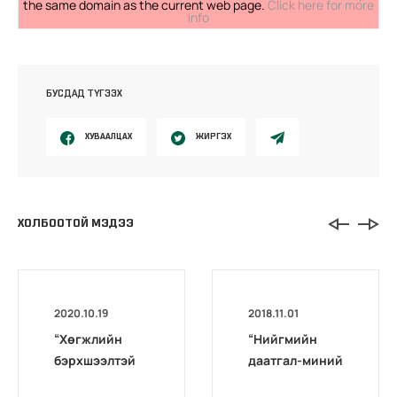
the same domain as the current web page.
Click here for more
info
БУСДАД ТҮГЭЭХ
ХУВААЛЦАХ
ЖИРГЭХ
ХОЛБООТОЙ МЭДЭЭ
2020.10.19
2018.11.01
“Хөгжлийн
“Нийгмийн
бэрхшээлтэй
даатгал-миний
иргэдийг
мэргэжил”