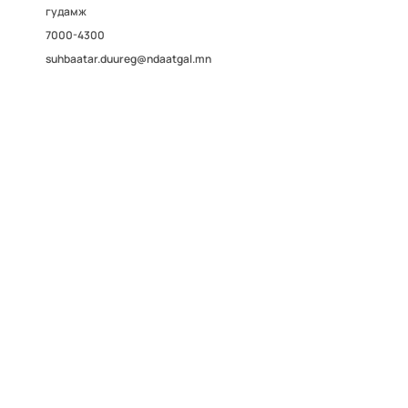
гудамж
7000-4300
suhbaatar.duureg@ndaatgal.mn