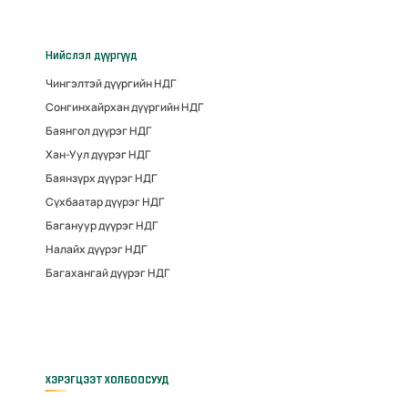
Нийслэл дүүргүүд
Чингэлтэй дүүргийн НДГ
Сонгинхайрхан дүүргийн НДГ
Баянгол дүүрэг НДГ
Хан-Уул дүүрэг НДГ
Баянзүрх дүүрэг НДГ
Сүхбаатар дүүрэг НДГ
Багануур дүүрэг НДГ
Налайх дүүрэг НДГ
Багахангай дүүрэг НДГ
ХЭРЭГЦЭЭТ ХОЛБООСУУД