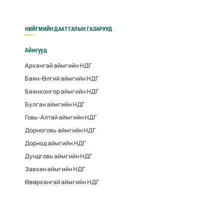
НИЙГМИЙН ДААТГАЛЫН ГАЗАРУУД
Аймгууд
Архангай аймгийн НДГ
Баян-Өлгий аймгийн НДГ
Баянхонгор аймгийн НДГ
Булган аймгийн НДГ
Говь-Алтай аймгийн НДГ
Дорноговь аймгийн НДГ
Дорнод аймгийн НДГ
Дундговь аймгийн НДГ
Завхан аймгийн НДГ
Өвөрхангай аймгийн НДГ