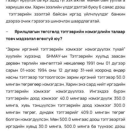
хариуцах юм. Харин зээлийн үлдэгдэлтэй буюу 6 саяас дээш
тэтгэврийн зээлтэй байсан иргэд үйлчлүүлдэг банкин
дээрээ очиж гэрээгээ шинэчлэх шаардлагатай.
–
Ярилцлагын төгсгөлд тэтгэврийн нэмэгдлийн талаар
товч мэдээлэл өгөхгүй юу?
“Зарим иргэний тэтгэврийн хэмжээг нэмэгдүүлэх тухай”
хуулийн хүрээнд БНМАУ-ын Тэтгэврийн хуульд заасан
дөрвөн төрлийн хөнгөлттэй нөхцөлөөр 1991 оны 01 дүгээр
сарын 01-нээс 1994 оны 12 дугаар 31-ний хооронд өндөр
насны тэтгэвэр тогтоолгосон зарим иргэний тэтгэвэр 50.0
мянган төгрөгөөр нэмэгдсэн. Харин энэ сард нийт иргэдийн
тэтгэврийн хэмжээг нэмэгдүүллээ. Ингэхдээ бүрэн
тэтгэврийн доод хэмжээг 40.0 мянгаар нэмэгдүүлж 350.0
мянга, хувь тэнцүүлсэн тэтгэврийн доод хэмжээг 300.0
мянган төгрөг, дундаж тэтгэврийг 409.0 мянган төгрөг
болгон нэмэгдүүлсэн. Мөн 500.0 мянгаас доош тэтгэвэртэй
иргэдийн хувьд 30.0 мянга, 500.0 мянга ба түүнээс дээш