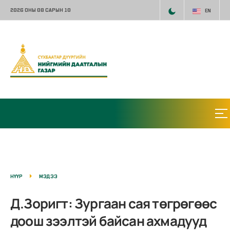
2026 ОНЫ 08 САРЫН 10
EN
НҮҮР
МЭДЭЭ
Д.Зоригт: Зургаан сая төгрөгөөс
доош зээлтэй байсан ахмадууд