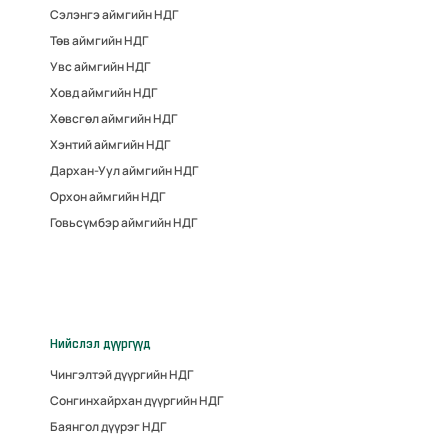
Сэлэнгэ аймгийн НДГ
Төв аймгийн НДГ
Увс аймгийн НДГ
Ховд аймгийн НДГ
Хөвсгөл аймгийн НДГ
Хэнтий аймгийн НДГ
Дархан-Уул аймгийн НДГ
Орхон аймгийн НДГ
Говьсүмбэр аймгийн НДГ
Нийслэл дүүргүүд
Чингэлтэй дүүргийн НДГ
Сонгинхайрхан дүүргийн НДГ
Баянгол дүүрэг НДГ