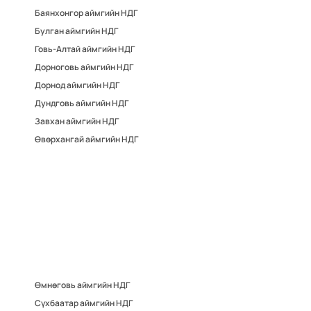
Баянхонгор аймгийн НДГ
Булган аймгийн НДГ
Говь-Алтай аймгийн НДГ
Дорноговь аймгийн НДГ
Дорнод аймгийн НДГ
Дундговь аймгийн НДГ
Завхан аймгийн НДГ
Өвөрхангай аймгийн НДГ
Өмнөговь аймгийн НДГ
Сүхбаатар аймгийн НДГ