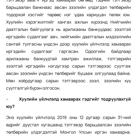
барьцаалан банкнаас авсан зээлийн үлдэгдэл төлбөрийн
тодорхой хэсгийг төрөөс нэг удаа хариуцан төлөх юм.
Хуулийн хэрэгжилтийг хангах ажлын хүрээнд Нийгмийн
даатгалын байгуулага нь арилжааны банкуудаас зээлтэй
иргэдийн судалгааг авч, нийгмийн даатгалын мэдээллийн
сантай тулгасны үндсэн дээр хуулийн үйлчлэлд хамаарах
иргэдийн судалгааг гаргасан. Одоогийн байдлаар
арилжааны банкуудтай хамтран ажиллаж, тэтгэврийн
зээлтэй иргэдийн нэгдүгээр сарын тэтгэврээс суутгаж
авсан зээлийн үндсэн төлбөрийг буцааж олгуулаад байна.
Мөн хоёрдугаар сарын тэтгэврээс зээл, зээлийн хүү
суутгалгүй бүрэн олгосон.
–
Хуулийн үйлчлэлд хамаарах гэдгийг тодруулахгүй
юу?
Энэ хуулийн үйлчлэлд 2019 оны 12 дугаар сарын 31-ний
өдрийг дуустал хугацаанд тэтгэвэр барьцаалсан зээлийн
төлбөрийн үлдэгдэлтэй Монгол Улсын иргэн хамаарна.