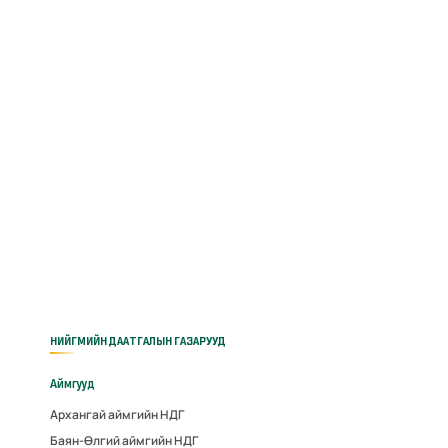
НИЙГМИЙН ДААТГАЛЫН ГАЗАРУУД
Аймгууд
Архангай аймгийн НДГ
Баян-Өлгий аймгийн НДГ