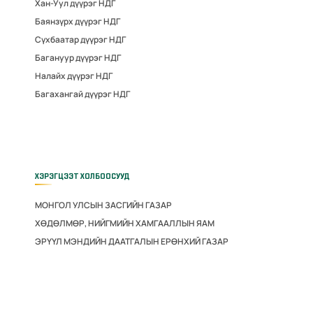
Хан-Уул дүүрэг НДГ
Баянзүрх дүүрэг НДГ
Сүхбаатар дүүрэг НДГ
Багануур дүүрэг НДГ
Налайх дүүрэг НДГ
Багахангай дүүрэг НДГ
ХЭРЭГЦЭЭТ ХОЛБООСУУД
МОНГОЛ УЛСЫН ЗАСГИЙН ГАЗАР
ХӨДӨЛМӨР, НИЙГМИЙН ХАМГААЛЛЫН ЯАМ
ЭРҮҮЛ МЭНДИЙН ДААТГАЛЫН ЕРӨНХИЙ ГАЗАР