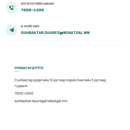
ХЭРЭГЛЭГЧИЙН ЛАВЛАХ
7000-4300
И-МЭЙЛ ХАЯГ
SUHBAATAR.DUUREG@NDAATGAL.MN
СҮХБААТАР ДҮҮРЭГ
Сүхбаатар дүүргийн 12 дугаар хороо Хангайн 3 дугаар
гудамж
7000-4300
suhbaatar.duureg@ndaatgal.mn