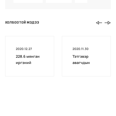
ХОЛБООТОЙ МЭДЭЭ
2020.12.27
2020.11.30
228.6 мянган
Тэтгэвэр
иргэний
авагчдын
тэтгэврийн
анхааралд
зээлийг
чөлөөллөө