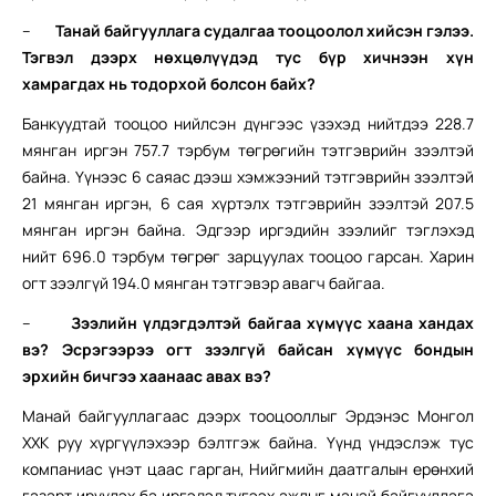
–
Танай байгууллага судалгаа тооцоолол хийсэн гэлээ.
Тэгвэл дээрх нөхцөлүүдэд тус бүр хичнээн хүн
хамрагдах нь тодорхой болсон байх?
Банкуудтай тооцоо нийлсэн дүнгээс үзэхэд нийтдээ 228.7
мянган иргэн 757.7 тэрбум төгрөгийн тэтгэврийн зээлтэй
байна. Үүнээс 6 саяас дээш хэмжээний тэтгэврийн зээлтэй
21 мянган иргэн, 6 сая хүртэлх тэтгэврийн зээлтэй 207.5
мянган иргэн байна. Эдгээр иргэдийн зээлийг тэглэхэд
нийт 696.0 тэрбум төгрөг зарцуулах тооцоо гарсан. Харин
огт зээлгүй 194.0 мянган тэтгэвэр авагч байгаа.
–
Зээлийн үлдэгдэлтэй байгаа хүмүүс хаана хандах
вэ? Эсрэгээрээ огт зээлгүй байсан хүмүүс бондын
эрхийн бичгээ хаанаас авах вэ?
Манай байгууллагаас дээрх тооцооллыг Эрдэнэс Монгол
ХХК руу хүргүүлэхээр бэлтгэж байна. Үүнд үндэслэж тус
компаниас үнэт цаас гарган, Нийгмийн даатгалын ерөнхий
газарт ирүүлэх ба иргэдэд түгээх ажлыг манай байгууллага