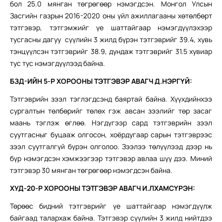
бол 25.0 мянган төгрөгөөр нэмэгдсэн. Монгол Улсын
Засгийн газрын 2016-2020 оны үйл ажиллагааны хөтөлбөрт
тэтгэвэр, тэтгэмжийг үе шаттайгаар нэмэгдүүлэхээр
тусгасны дагуу сүүлийн 3 жилд бүрэн тэтгэврийг 39.4, хувь
тэнцүүлсэн тэтгэврийг 38.9, дундаж тэтгэврийг 31.5 хувиар
тус тус нэмэгдүүлээд байна.
БЗД-ИЙН 5-Р ХОРООНЫ
ТЭТГЭВЭР АВАГЧ
Д
.
НЭРГҮЙ:
Тэтгэврийн зээл тэглэгдсэнд баяртай байна. Хүүхдийнхээ
сургалтын төлбөрийг төлөх гэж авсан зээлийг төр засаг
маань тэглэж өглөө. Нэгдүгээр сард тэтгэврийн зээл
суутгасныг буцааж олгосон, хоёрдугаар сарын тэтгэврээс
зээл суутгалгүй бүрэн олголоо. Зээлээ төлүүлээд дээр нь
бүр нэмэгдсэн хэмжээгээр тэтгэвэр авлаа шүү дээ. Миний
тэтгэвэр 30 мянган төгрөгөөр нэмэгдсэн байна.
ХУД-20-Р ХОРООНЫ ТЭТГЭВЭР АВАГЧ И.ЛХАМСҮРЭН:
Төрөөс бидний тэтгэврийг үе шаттайгаар нэмэгдүүлж
байгаад талархаж байна. Тэтгэвэр сүүлийн 3 жилд нийтдээ