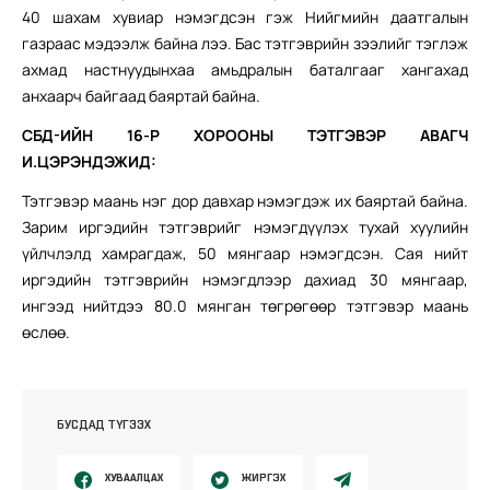
40 шахам хувиар нэмэгдсэн гэж Нийгмийн даатгалын
газраас мэдээлж байна лээ. Бас тэтгэврийн зээлийг тэглэж
ахмад настнуудынхаа амьдралын баталгааг хангахад
анхаарч байгаад баяртай байна.
СБД-ИЙН 16-Р ХОРООНЫ ТЭТГЭВЭР АВАГЧ
И.ЦЭРЭНДЭЖИД:
Тэтгэвэр маань нэг дор давхар нэмэгдэж их баяртай байна.
Зарим иргэдийн тэтгэврийг нэмэгдүүлэх тухай хуулийн
үйлчлэлд хамрагдаж, 50 мянгаар нэмэгдсэн. Сая нийт
иргэдийн тэтгэврийн нэмэгдлээр дахиад 30 мянгаар,
ингээд нийтдээ 80.0 мянган төгрөгөөр тэтгэвэр маань
өслөө.
БУСДАД ТҮГЭЭХ
ХУВААЛЦАХ
ЖИРГЭХ