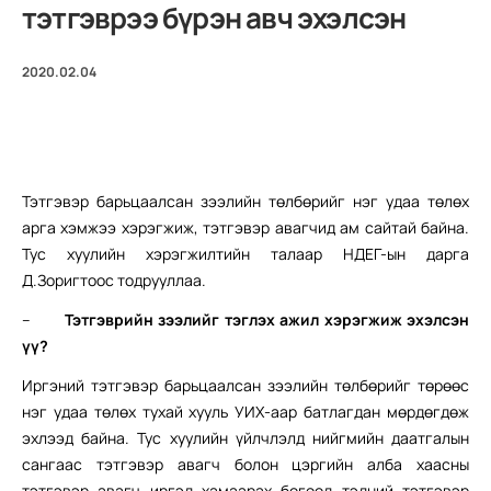
тэтгэврээ бүрэн авч эхэлсэн
2020.02.04
Тэтгэвэр барьцаалсан зээлийн төлбөрийг нэг удаа төлөх
арга хэмжээ хэрэгжиж, тэтгэвэр авагчид ам сайтай байна.
Тус хуулийн хэрэгжилтийн талаар НДЕГ-ын дарга
Д.Зоригтоос тодрууллаа.
–
Тэтгэврийн зээлийг тэглэх ажил хэрэгжиж эхэлсэн
үү?
Иргэний тэтгэвэр барьцаалсан зээлийн төлбөрийг төрөөс
нэг удаа төлөх тухай хууль УИХ-аар батлагдан мөрдөгдөж
эхлээд байна. Тус хуулийн үйлчлэлд нийгмийн даатгалын
сангаас тэтгэвэр авагч болон цэргийн алба хаасны
тэтгэвэр авагч иргэд хамаарах бөгөөд тэдний тэтгэвэр