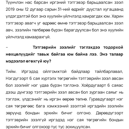
Түүнчлэн нас барсан иргэний тэтгэвэр барьцаалсан зээл
2019 оны 12 дугаар сарын 31-ний өдрийг дуустал хугацаанд
үлдэгдэлтэй бол энэ хуулийн үйлчлэлд хамрагдах юм. Харин
тэтгэвэр авагч уг өдрөөс өмнө тэтгэвэр барьцаалсан зээл
авч, зээлийн төлбөрөө бүрэн барагдуулсан бол энэ хуулийн
үйлчлэлд хамаарахгүй.
–
Тэтгэврийн зээлийг тэглэхдээ тодорхой
нөхцөлүүдийг тавьж байгаа юм байна лээ. Энэ талаар
мэдээлэл өгөхгүй юу?
Тийм. Иргэдэд ойлгомжтой байдлаар тайлбарлавал,
Нэгдүгээрт 6 сая хүртэлх төгрөгийн тэтгэврийн зээл авсан
бол зээлийг нэг удаа бүрэн тэглэнэ. Хоёрдугаарт 6 саяас
дээш дүнгээр тэтгэврийн зээл авсан бол зургаан саяыг нь
тэглэж, үлдсэнийг нь иргэн өөрөө төлнө. Гуравдугаарт нэг
сая төгрөгөөс бага хэмжээний зээлтэй иргэдийн зээлийн
зөрүүнд бондын эрхийн бичиг олгоно. Дөрөвдүгээрт
тэтгэврийн зээлгүй иргэдэд нэг сая төгрөгийн бондын
эрхийн бичиг олгохоор тус тус зохицуулсан.