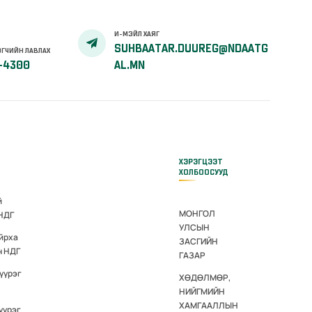
И-МЭЙЛ ХАЯГ
SUHBAATAR.DUUREG@NDAATG
ГЧИЙН ЛАВЛАХ
-4300
AL.MN
ХЭРЭГЦЭЭТ
ХОЛБООСУУД
й
МОНГОЛ
 НДГ
УЛСЫН
йрха
ЗАСГИЙН
н НДГ
ГАЗАР
үүрэг
ХӨДӨЛМӨР,
НИЙГМИЙН
ХАМГААЛЛЫН
үүрэг