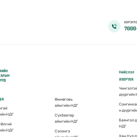
ХЭРЭГЛЭ
7000
МИЙН
Нийслэл
ГАЛЫН
дүүргүүд
РУУД
Чингэлтэ
дүүргийн
ууд
Өмнөговь
Сонгинха
аймгийн НДГ
нгай
н дүүргий
ийн НДГ
Сүхбаатар
Баянгол д
аймгийн НДГ
-Өлгий
НДГ
ийн НДГ
Сэлэнгэ
Хан-Уул д