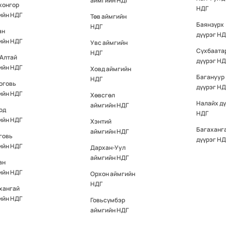
аймгийн НДГ
хонгор
НДГ
ийн НДГ
Төв аймгийн
Баянзүрх
НДГ
ан
дүүрэг НД
ийн НДГ
Увс аймгийн
Сүхбаата
НДГ
-Алтай
дүүрэг НД
ийн НДГ
Ховд аймгийн
Багануур
НДГ
оговь
дүүрэг НД
ийн НДГ
Хөвсгөл
Налайх д
аймгийн НДГ
од
НДГ
ийн НДГ
Хэнтий
Багаханг
аймгийн НДГ
говь
дүүрэг НД
ийн НДГ
Дархан-Уул
аймгийн НДГ
ан
ийн НДГ
Орхон аймгийн
НДГ
хангай
ийн НДГ
Говьсүмбэр
аймгийн НДГ