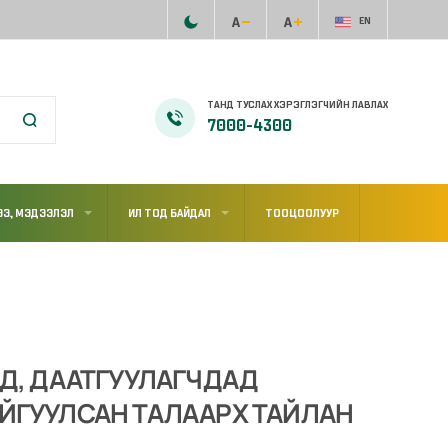
EN
ТАНД ТУСЛАХ ХЭРЭГЛЭГЧИЙН ЛАВЛАХ
7000-4300
Э, МЭДЭЭЛЭЛ
ИЛ ТОД БАЙДАЛ
ТООЦООЛУУР
ЭД, ДААТГУУЛАГЧДАД
ЙГУУЛСАН ТАЛААРХ ТАЙЛАН