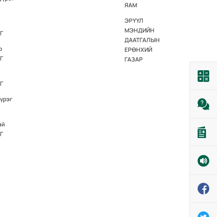
ЯАМ
ЭРҮҮЛ
МЭНДИЙН
Г
ДААТГАЛЫН
р
ЕРӨНХИЙ
Г
ГАЗАР
Г
үүрэг
ай
Г