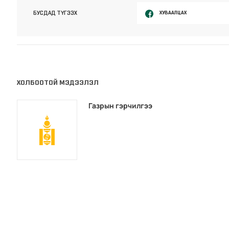
ХУВААЛЦАХ
БУСДАД ТҮГЭЭХ
ХОЛБООТОЙ МЭДЭЭЛЭЛ
Газрын гэрчилгээ