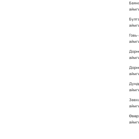
Баян
аймг
Булг
аймг
Говь
аймг
Дорн
аймг
Дорн
аймг
Дунд
аймг
Завх
аймг
Өвөр
аймг