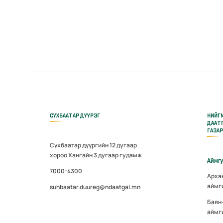
СҮХБААТАР ДҮҮРЭГ
НИЙГ
ДААТ
ГАЗА
Сүхбаатар дүүргийн 12 дугаар
хороо Хангайн 3 дугаар гудамж
Аймг
7000-4300
Арха
аймг
suhbaatar.duureg@ndaatgal.mn
Баян
аймг