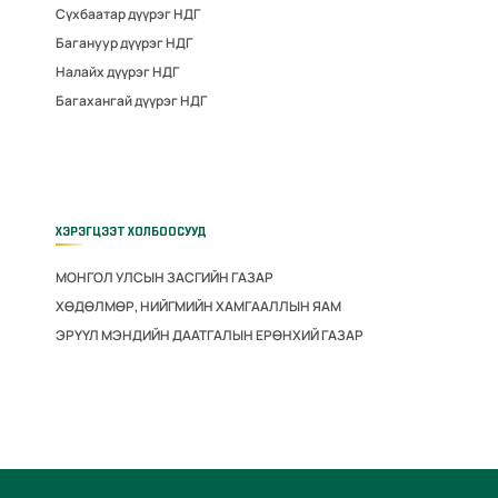
Сүхбаатар дүүрэг НДГ
Багануур дүүрэг НДГ
Налайх дүүрэг НДГ
Багахангай дүүрэг НДГ
ХЭРЭГЦЭЭТ ХОЛБООСУУД
МОНГОЛ УЛСЫН ЗАСГИЙН ГАЗАР
ХӨДӨЛМӨР, НИЙГМИЙН ХАМГААЛЛЫН ЯАМ
ЭРҮҮЛ МЭНДИЙН ДААТГАЛЫН ЕРӨНХИЙ ГАЗАР