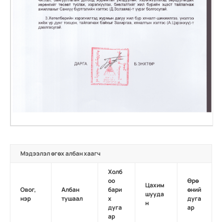
Мэдээлэл өгөх албан хаагч
Холб
оо
Өрө
Цахим
Овог,
Албан
бари
өний
шууда
нэр
тушаал
х
дуга
н
дуга
ар
ар