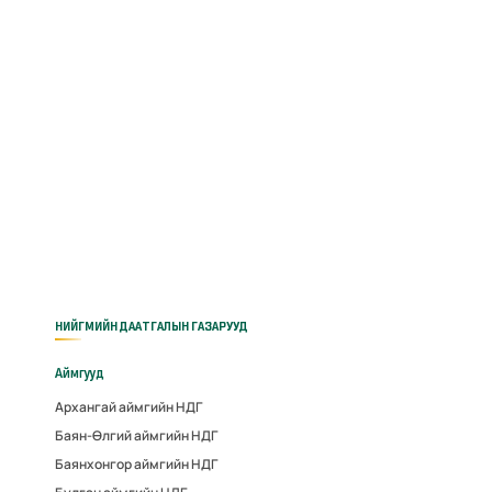
НИЙГМИЙН ДААТГАЛЫН ГАЗАРУУД
Аймгууд
Архангай аймгийн НДГ
Баян-Өлгий аймгийн НДГ
Баянхонгор аймгийн НДГ