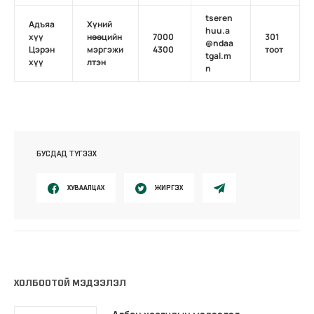
tseren
Адъяа
Хүний
huu.a
хүү
нөөцийн
7000
301
@ndaa
Цэрэн
мэргэжи
4300
тоот
tgal.m
хүү
лтэн
n
БУСДАД ТҮГЭЭХ
ХУВААЛЦАХ
ЖИРГЭХ
ХОЛБООТОЙ МЭДЭЭЛЭЛ