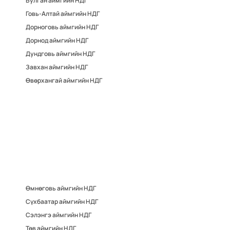
Булган аймгийн НДГ
Говь-Алтай аймгийн НДГ
Дорноговь аймгийн НДГ
Дорнод аймгийн НДГ
Дундговь аймгийн НДГ
Завхан аймгийн НДГ
Өвөрхангай аймгийн НДГ
Өмнөговь аймгийн НДГ
Сүхбаатар аймгийн НДГ
Сэлэнгэ аймгийн НДГ
Төв аймгийн НДГ