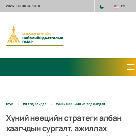
2026 ОНЫ 08 САРЫН 9
EN
НҮҮР
ИЛ ТОД БАЙДАЛ
ХҮНИЙ НӨӨЦИЙН ИЛ ТОД БАЙДАЛ
Хүний нөөцийн стратеги албан
хаагчдын сургалт, ажиллах