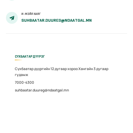
И-МЭЙЛ ХАЯГ
SUHBAATAR.DUUREG@NDAATGAL.MN
СҮХБААТАР ДҮҮРЭГ
Сүхбаатар дүүргийн 12 дугаар хороо Хангайн 3 дугаар
гудамж
7000-4300
suhbaatar.duureg@ndaatgal.mn