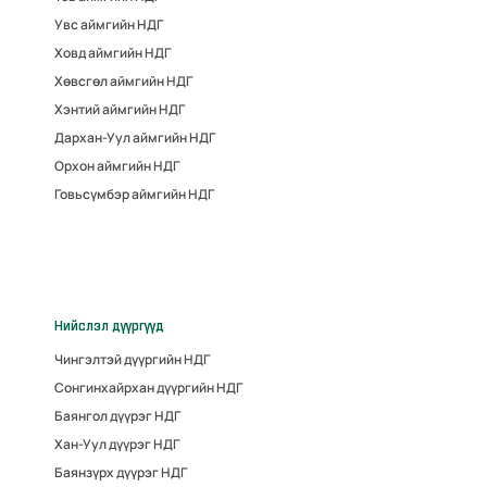
Увс аймгийн НДГ
Ховд аймгийн НДГ
Хөвсгөл аймгийн НДГ
Хэнтий аймгийн НДГ
Дархан-Уул аймгийн НДГ
Орхон аймгийн НДГ
Говьсүмбэр аймгийн НДГ
Нийслэл дүүргүүд
Чингэлтэй дүүргийн НДГ
Сонгинхайрхан дүүргийн НДГ
Баянгол дүүрэг НДГ
Хан-Уул дүүрэг НДГ
Баянзүрх дүүрэг НДГ