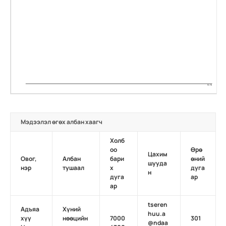
Мэдээлэл өгөх албан хаагч
Холб
оо
Өрө
Цахим
Овог,
Албан
бари
өний
шууда
нэр
тушаал
х
дуга
н
дуга
ар
ар
tseren
Адъяа
Хүний
huu.a
хүү
нөөцийн
7000
301
@ndaa