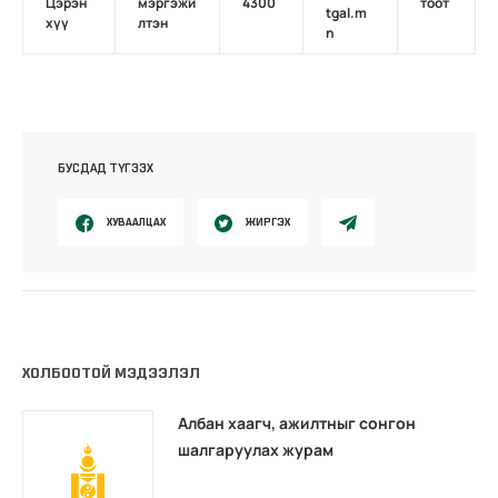
Цэрэн
мэргэжи
4300
тоот
tgal.m
хүү
лтэн
n
БУСДАД ТҮГЭЭХ
ХУВААЛЦАХ
ЖИРГЭХ
ХОЛБООТОЙ МЭДЭЭЛЭЛ
Албан хаагч, ажилтныг сонгон
шалгаруулах журам