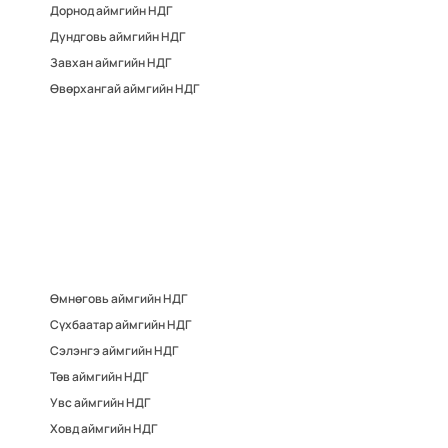
Дорнод аймгийн НДГ
Дундговь аймгийн НДГ
Завхан аймгийн НДГ
Өвөрхангай аймгийн НДГ
Өмнөговь аймгийн НДГ
Сүхбаатар аймгийн НДГ
Сэлэнгэ аймгийн НДГ
Төв аймгийн НДГ
Увс аймгийн НДГ
Ховд аймгийн НДГ