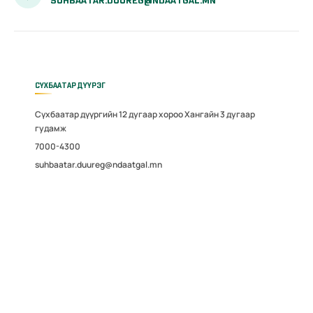
SUHBAATAR.DUUREG@NDAATGAL.MN
СҮХБААТАР ДҮҮРЭГ
Сүхбаатар дүүргийн 12 дугаар хороо Хангайн 3 дугаар
гудамж
7000-4300
suhbaatar.duureg@ndaatgal.mn