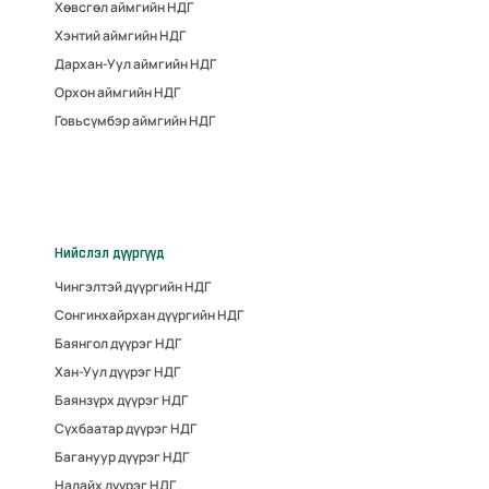
Хөвсгөл аймгийн НДГ
Хэнтий аймгийн НДГ
Дархан-Уул аймгийн НДГ
Орхон аймгийн НДГ
Говьсүмбэр аймгийн НДГ
Нийслэл дүүргүүд
Чингэлтэй дүүргийн НДГ
Сонгинхайрхан дүүргийн НДГ
Баянгол дүүрэг НДГ
Хан-Уул дүүрэг НДГ
Баянзүрх дүүрэг НДГ
Сүхбаатар дүүрэг НДГ
Багануур дүүрэг НДГ
Налайх дүүрэг НДГ