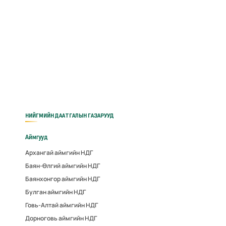
НИЙГМИЙН ДААТГАЛЫН ГАЗАРУУД
Аймгууд
Архангай аймгийн НДГ
Баян-Өлгий аймгийн НДГ
Баянхонгор аймгийн НДГ
Булган аймгийн НДГ
Говь-Алтай аймгийн НДГ
Дорноговь аймгийн НДГ