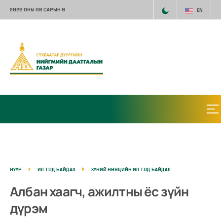
2026 ОНЫ 08 САРЫН 9
EN
НҮҮР
ИЛ ТОД БАЙДАЛ
ХҮНИЙ НӨӨЦИЙН ИЛ ТОД БАЙДАЛ
Албан хаагч, ажилтны ёс зүйн
дүрэм