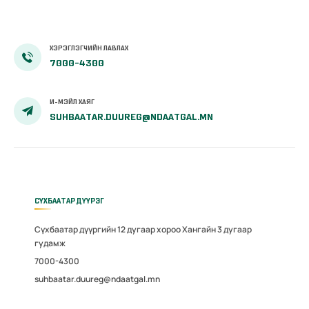
ХЭРЭГЛЭГЧИЙН ЛАВЛАХ
7000-4300
И-МЭЙЛ ХАЯГ
SUHBAATAR.DUUREG@NDAATGAL.MN
СҮХБААТАР ДҮҮРЭГ
Сүхбаатар дүүргийн 12 дугаар хороо Хангайн 3 дугаар
гудамж
7000-4300
suhbaatar.duureg@ndaatgal.mn