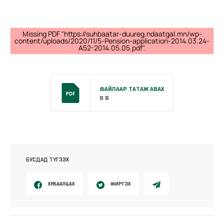
Missing PDF "https://suhbaatar-duureg.ndaatgal.mn/wp-
content/uploads/2020/11/5-Pension-application-2014.03.24-
A52-2014.05.05.pdf".
ФАЙЛААР ТАТАЖ АВАХ
0 B
БУСДАД ТҮГЭЭХ
ХУВААЛЦАХ
ЖИРГЭХ