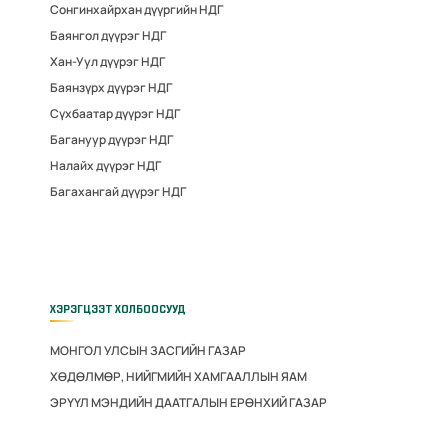
Сонгинхайрхан дүүргийн НДГ
Баянгол дүүрэг НДГ
Хан-Уул дүүрэг НДГ
Баянзүрх дүүрэг НДГ
Сүхбаатар дүүрэг НДГ
Багануур дүүрэг НДГ
Налайх дүүрэг НДГ
Багахангай дүүрэг НДГ
ХЭРЭГЦЭЭТ ХОЛБООСУУД
МОНГОЛ УЛСЫН ЗАСГИЙН ГАЗАР
ХӨДӨЛМӨР, НИЙГМИЙН ХАМГААЛЛЫН ЯАМ
ЭРҮҮЛ МЭНДИЙН ДААТГАЛЫН ЕРӨНХИЙ ГАЗАР