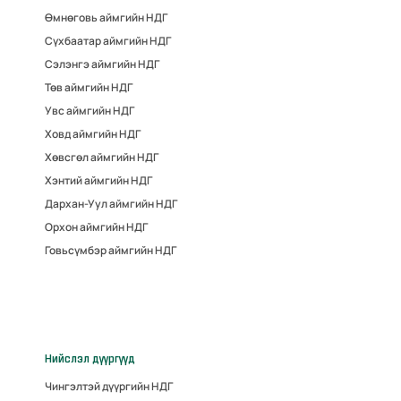
Өмнөговь аймгийн НДГ
Сүхбаатар аймгийн НДГ
Сэлэнгэ аймгийн НДГ
Төв аймгийн НДГ
Увс аймгийн НДГ
Ховд аймгийн НДГ
Хөвсгөл аймгийн НДГ
Хэнтий аймгийн НДГ
Дархан-Уул аймгийн НДГ
Орхон аймгийн НДГ
Говьсүмбэр аймгийн НДГ
Нийслэл дүүргүүд
Чингэлтэй дүүргийн НДГ