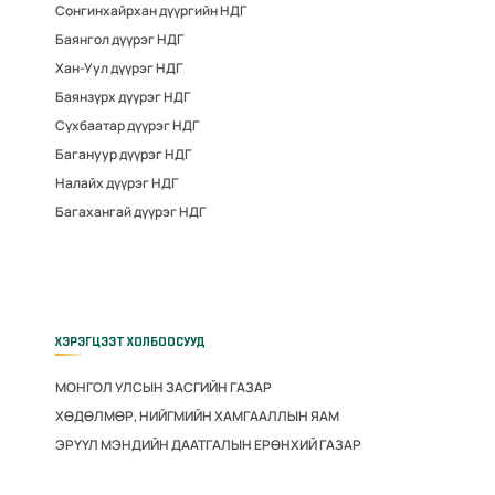
Сонгинхайрхан дүүргийн НДГ
Баянгол дүүрэг НДГ
Хан-Уул дүүрэг НДГ
Баянзүрх дүүрэг НДГ
Сүхбаатар дүүрэг НДГ
Багануур дүүрэг НДГ
Налайх дүүрэг НДГ
Багахангай дүүрэг НДГ
ХЭРЭГЦЭЭТ ХОЛБООСУУД
МОНГОЛ УЛСЫН ЗАСГИЙН ГАЗАР
ХӨДӨЛМӨР, НИЙГМИЙН ХАМГААЛЛЫН ЯАМ
ЭРҮҮЛ МЭНДИЙН ДААТГАЛЫН ЕРӨНХИЙ ГАЗАР