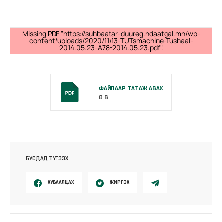
Missing PDF "https://suhbaatar-duureg.ndaatgal.mn/wp-
content/uploads/2020/11/13-TUTsmachine-Tushaal-
2014.05.23-A78-2014.05.23.pdf".
ФАЙЛААР ТАТАЖ АВАХ
0 B
БУСДАД ТҮГЭЭХ
ХУВААЛЦАХ
ЖИРГЭХ