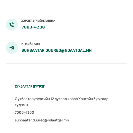
ХЭРЭГЛЭГЧИЙН ЛАВЛАХ
7000-4300
И-МЭЙЛ ХАЯГ
SUHBAATAR.DUUREG@NDAATGAL.MN
СҮХБААТАР ДҮҮРЭГ
Сүхбаатар дүүргийн 12 дугаар хороо Хангайн 3 дугаар
гудамж
7000-4300
suhbaatar.duureg@ndaatgal.mn