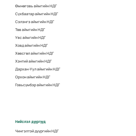
Өмнөговь аймгийн НДГ
Сүхбаатар аймгийн НДГ
Сэлэнгэ аймгийн НДГ
Төв аймгийн НДГ
Увс аймгийн НДГ
Ховд аймгийн НДГ
Хөвсгөл аймгийн НДГ
Хэнтий аймгийн НДГ
Дархан-Уул аймгийн НДГ
Орхон аймгийн НДГ
Говьсүмбэр аймгийн НДГ
Нийслэл дүүргүүд
Чингэлтэй дүүргийн НДГ