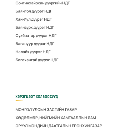
Сонгинхайрхан дүүргийн НДГ
Баянгол дүүрэг НДГ
Хан-Уул дүүрэг НДГ
Баянзүрх дүүрэг НДГ
Сүхбаатар дүүрэг НДГ
Багануур дүүрэг НДГ
Налайх дүүрэг НДГ
Багахангай дүүрэг НДГ
ХЭРЭГЦЭЭТ ХОЛБООСУУД
МОНГОЛ УЛСЫН ЗАСГИЙН ГАЗАР
ХӨДӨЛМӨР, НИЙГМИЙН ХАМГААЛЛЫН ЯАМ
ЭРҮҮЛ МЭНДИЙН ДААТГАЛЫН ЕРӨНХИЙ ГАЗАР