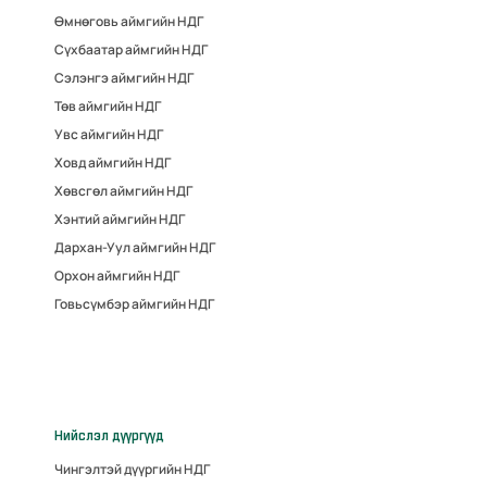
Өмнөговь аймгийн НДГ
Сүхбаатар аймгийн НДГ
Сэлэнгэ аймгийн НДГ
Төв аймгийн НДГ
Увс аймгийн НДГ
Ховд аймгийн НДГ
Хөвсгөл аймгийн НДГ
Хэнтий аймгийн НДГ
Дархан-Уул аймгийн НДГ
Орхон аймгийн НДГ
Говьсүмбэр аймгийн НДГ
Нийслэл дүүргүүд
Чингэлтэй дүүргийн НДГ