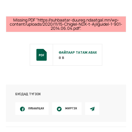
Missing PDF "https://suhbaatar-duureg.ndaatgal.mn/wp-
content/uploads/2020/11/15-Chiglel-NDX-t-Ajilguidel-1-901-
2014.06.04.pdf".
ФАЙЛААР ТАТАЖ АВАХ
0 B
БУСДАД ТҮГЭЭХ
ХУВААЛЦАХ
ЖИРГЭХ