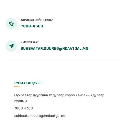
ХЭРЭГЛЭГЧИЙН ЛАВЛАХ
7000-4300
И-МЭЙЛ ХАЯГ
SUHBAATAR.DUUREG@NDAATGAL.MN
СҮХБААТАР ДҮҮРЭГ
Сүхбаатар дүүргийн 12 дугаар хороо Хангайн 3 дугаар
гудамж
7000-4300
suhbaatar.duureg@ndaatgal.mn