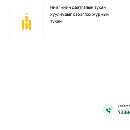
Нийгмийн даатгалын тухай
хуулиудыг хэрэглэх журмын
тухай
ХЭРЭГЛЭ
7000