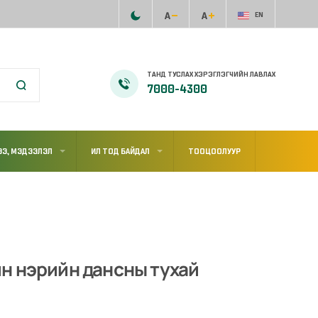
EN
ТАНД ТУСЛАХ ХЭРЭГЛЭГЧИЙН ЛАВЛАХ
7000-4300
Э, МЭДЭЭЛЭЛ
ИЛ ТОД БАЙДАЛ
ТООЦООЛУУР
н нэрийн дансны тухай