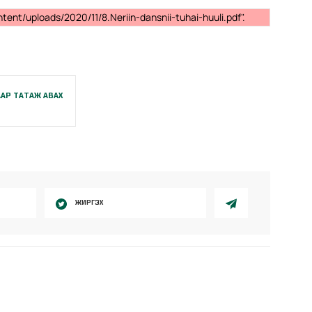
ent/uploads/2020/11/8.Neriin-dansnii-tuhai-huuli.pdf".
АР ТАТАЖ АВАХ
ЖИРГЭХ