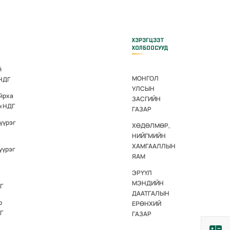
ХЭРЭГЦЭЭТ
ХОЛБООСУУД
й
МОНГОЛ
 НДГ
УЛСЫН
йрха
ЗАСГИЙН
н НДГ
ГАЗАР
үүрэг
ХӨДӨЛМӨР,
НИЙГМИЙН
ХАМГААЛЛЫН
үүрэг
ЯАМ
ЭРҮҮЛ
МЭНДИЙН
Г
ДААТГАЛЫН
р
ЕРӨНХИЙ
Г
ГАЗАР