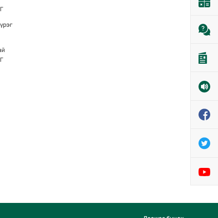
Г
үүрэг
ай
Г