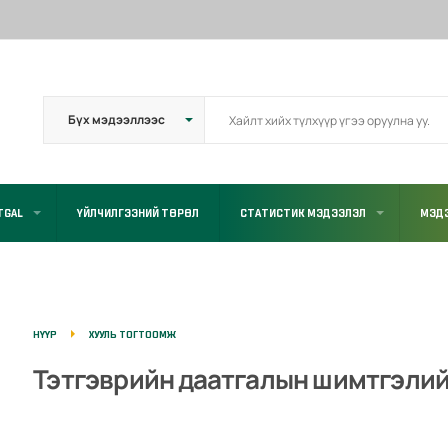
TGAL
ҮЙЛЧИЛГЭЭНИЙ ТӨРӨЛ
СТАТИСТИК МЭДЭЭЛЭЛ
МЭДЭ
НҮҮР
ХУУЛЬ ТОГТООМЖ
Тэтгэврийн даатгалын шимтгэлий