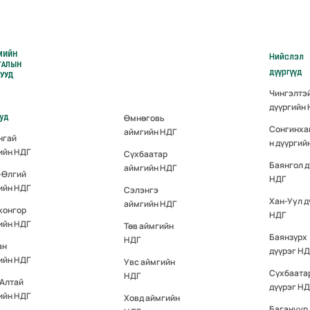
МИЙН
Нийслэл
ГАЛЫН
дүүргүүд
РУУД
Чингэлтэ
дүүргийн
ууд
Өмнөговь
Сонгинха
аймгийн НДГ
нгай
н дүүргий
ийн НДГ
Сүхбаатар
Баянгол д
аймгийн НДГ
-Өлгий
НДГ
ийн НДГ
Сэлэнгэ
Хан-Уул д
аймгийн НДГ
хонгор
НДГ
ийн НДГ
Төв аймгийн
Баянзүрх
НДГ
ан
дүүрэг НД
ийн НДГ
Увс аймгийн
Сүхбаата
НДГ
-Алтай
дүүрэг НД
ийн НДГ
Ховд аймгийн
Багануур