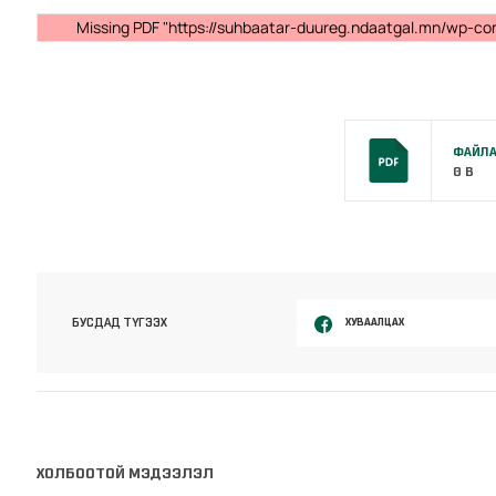
Missing PDF "https://suhbaatar-duureg.ndaatgal.mn/wp-cont
ФАЙЛА
0 B
ХУВААЛЦАХ
БУСДАД ТҮГЭЭХ
ХОЛБООТОЙ МЭДЭЭЛЭЛ