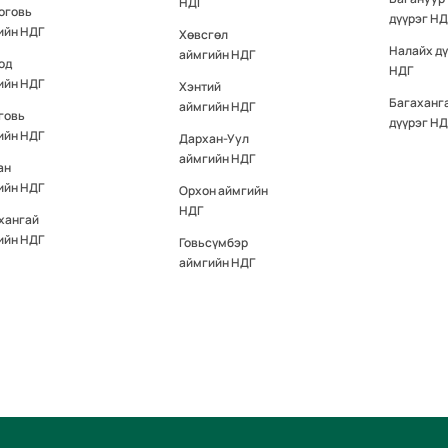
НДГ
оговь
дүүрэг НД
ийн НДГ
Хөвсгөл
Налайх д
аймгийн НДГ
од
НДГ
ийн НДГ
Хэнтий
Багаханг
аймгийн НДГ
говь
дүүрэг НД
ийн НДГ
Дархан-Уул
аймгийн НДГ
ан
ийн НДГ
Орхон аймгийн
НДГ
хангай
ийн НДГ
Говьсүмбэр
аймгийн НДГ