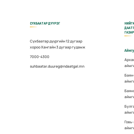
СҮХБААТАР ДҮҮРЭГ
НИЙГ
ДААТ
ГАЗА
Сүхбаатар дүүргийн 12 дугаар
хороо Хангайн 3 дугаар гудамж
Аймг
7000-4300
Арха
аймг
suhbaatar.duureg@ndaatgal.mn
Баян
аймг
Баян
аймг
Булг
аймг
Говь
аймг