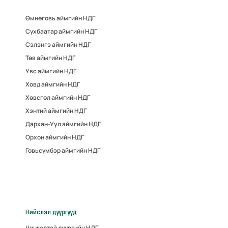
Өмнөговь аймгийн НДГ
Сүхбаатар аймгийн НДГ
Сэлэнгэ аймгийн НДГ
Төв аймгийн НДГ
Увс аймгийн НДГ
Ховд аймгийн НДГ
Хөвсгөл аймгийн НДГ
Хэнтий аймгийн НДГ
Дархан-Уул аймгийн НДГ
Орхон аймгийн НДГ
Говьсүмбэр аймгийн НДГ
Нийслэл дүүргүүд
Чингэлтэй дүүргийн НДГ