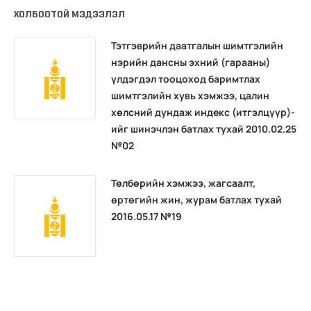
ХОЛБООТОЙ МЭДЭЭЛЭЛ
Тэтгэврийн даатгалын шимтгэлийн
нэрийн дансны эхний (гарааны)
үлдэгдэл тооцоход баримтлах
шимтгэлийн хувь хэмжээ, цалин
хөлсний дундаж индекс (итгэлцүүр)-
ийг шинэчлэн батлах тухай 2010.02.25
№02
Төлбөрийн хэмжээ, жагсаалт,
өртөгийн жин, журам батлах тухай
2016.05.17 №19