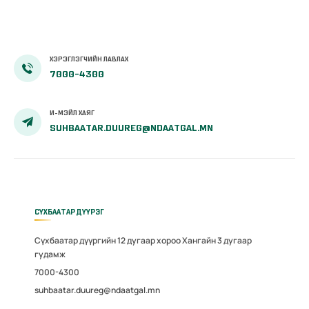
ХЭРЭГЛЭГЧИЙН ЛАВЛАХ
7000-4300
И-МЭЙЛ ХАЯГ
SUHBAATAR.DUUREG@NDAATGAL.MN
СҮХБААТАР ДҮҮРЭГ
Сүхбаатар дүүргийн 12 дугаар хороо Хангайн 3 дугаар
гудамж
7000-4300
suhbaatar.duureg@ndaatgal.mn