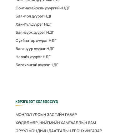
Сонгинхайрхан дүүргийн НДГ
Баянгол дүүрэг НДГ
Хан-Уул дүүрэг НДГ
Баянзүрх дүүрэг НДГ
Сүхбаатар дүүрэг НДГ
Багануур дүүрэг НДГ
Налайх дүүрэг НДГ
Багахангай дүүрэг НДГ
ХЭРЭГЦЭЭТ ХОЛБООСУУД
МОНГОЛ УЛСЫН ЗАСГИЙН ГАЗАР
ХӨДӨЛМӨР, НИЙГМИЙН ХАМГААЛЛЫН ЯАМ
ЭРҮҮЛ МЭНДИЙН ДААТГАЛЫН ЕРӨНХИЙ ГАЗАР