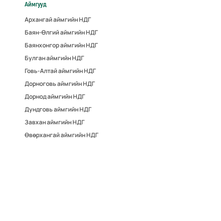
Аймгууд
Архангай аймгийн НДГ
Баян-Өлгий аймгийн НДГ
Баянхонгор аймгийн НДГ
Булган аймгийн НДГ
Говь-Алтай аймгийн НДГ
Дорноговь аймгийн НДГ
Дорнод аймгийн НДГ
Дундговь аймгийн НДГ
Завхан аймгийн НДГ
Өвөрхангай аймгийн НДГ