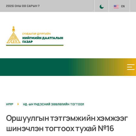
2026 ОНЫ 08 САРЫН 7
EN
НҮҮР
НД-ЫН ҮНДЭСНИЙ ЗӨВЛӨЛИЙН ТОГТООЛ
Оршуулгын тэтгэмжийн хэмжээг
шинэчлэн тогтоох тухай №16