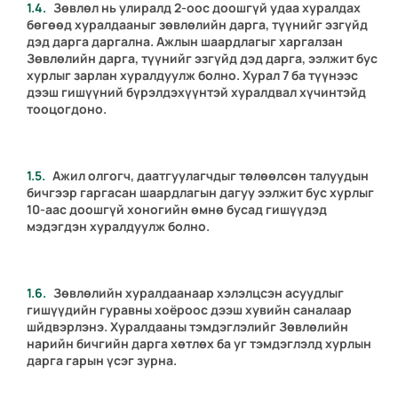
Зөвлөл нь улиралд 2-оос доошгүй удаа хуралдах
бөгөөд хуралдааныг зөвлөлийн дарга, түүнийг эзгүйд
дэд дарга даргална. Ажлын шаардлагыг харгалзан
Зөвлөлийн дарга, түүнийг эзгүйд дэд дарга, ээлжит бус
хурлыг зарлан хуралдуулж болно. Хурал 7 ба түүнээс
дээш гишүүний бүрэлдэхүүнтэй хуралдвал хүчинтэйд
тооцогдоно.
Ажил олгогч, даатгуулагчдыг төлөөлсөн талуудын
бичгээр гаргасан шаардлагын дагуу ээлжит бус хурлыг
10-аас доошгүй хоногийн өмнө бусад гишүүдэд
мэдэгдэн хуралдуулж болно.
Зөвлөлийн хуралдаанаар хэлэлцсэн асуудлыг
гишүүдийн гуравны хоёроос дээш хувийн саналаар
шйдвэрлэнэ. Хуралдааны тэмдэглэлийг Зөвлөлийн
нарийн бичгийн дарга хөтлөх ба уг тэмдэглэлд хурлын
дарга гарын үсэг зурна.