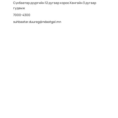
Сүхбаатар дүүргийн 12 дугаар хороо Хангайн 3 дугаар
гудамж
7000-4300
suhbaatar.duureg@ndaatgal.mn