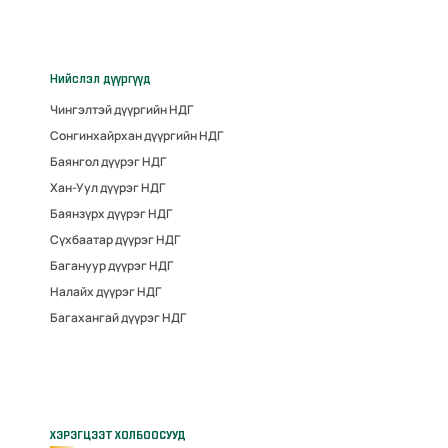
Нийслэл дүүргүүд
Чингэлтэй дүүргийн НДГ
Сонгинхайрхан дүүргийн НДГ
Баянгол дүүрэг НДГ
Хан-Уул дүүрэг НДГ
Баянзүрх дүүрэг НДГ
Сүхбаатар дүүрэг НДГ
Багануур дүүрэг НДГ
Налайх дүүрэг НДГ
Багахангай дүүрэг НДГ
ХЭРЭГЦЭЭТ ХОЛБООСУУД