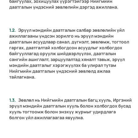
байгуулах, зохицуулах үүрэгтэйгээр Нийгмийн
даатгалын үндэсний зөвлөлийн дэргэд ажиллана.
Эрүүл мэндийн даатгалын салбар зөвлөлийн үйл
ажиллагааны үндсэн зорилго нь эрүүл мэндийн
даатгалын асуудлаар санал, дүгнэлт, зөвлөмж, тогтоол
гаргах, даатгалтай холбогдсон асуудлыг холбогдох
байгууллагад оруулж шийдвэрлүүлэх, даатгалын
сангийн ашиглалт, зарцуулалтад хяналт тавьж, эрүүл
мэндийн даатгалыг хэрэгжүүлэх ба улирал тутам
Нийгмийн даатгалын үндэсний зөвлөлд ажлаа
тайлагнана.
Зөвлөл нь Нийгмийн даатгалын багц хууль, Иргэний
эрүүл мэндийн даатгалын хууль болон холбогдох бусад
хууль тогтоомж болон энэхүү журмыг удирдлага
болгон үйл ажиллагаагаа явуулна.