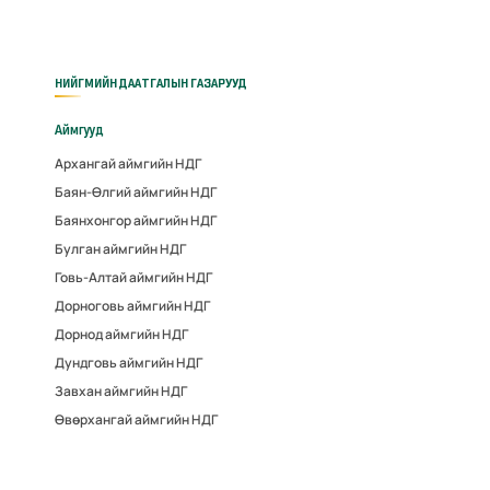
НИЙГМИЙН ДААТГАЛЫН ГАЗАРУУД
Аймгууд
Архангай аймгийн НДГ
Баян-Өлгий аймгийн НДГ
Баянхонгор аймгийн НДГ
Булган аймгийн НДГ
Говь-Алтай аймгийн НДГ
Дорноговь аймгийн НДГ
Дорнод аймгийн НДГ
Дундговь аймгийн НДГ
Завхан аймгийн НДГ
Өвөрхангай аймгийн НДГ