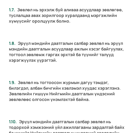
Зөвлөл нь эрхэлж буй аливаа асуудлаар зөвлөгөө,
туслалцаа авах зорилгоор хуралдаанд мэргэжлийн
хүмүүсийг оролцуулж болно.
Эрүүл мэндийн даатгалын салбар зөвлөл нь эрүүл
мэндийн даатгалын асуудлаар ажлын хэсэг байгуулах,
тогтоол зөвлөмж гаргах эрхтэй ба түүнийг талууд
хэрэгжүүлэх үүрэгтэй.
Зөвлөл нь тогтоосон журмын дагуу тэмдэг,
билэгдэл, албан бичгийн хэвлэмэл хуудас хэрэглэнэ.
Зөвлөлийн гишүүн Нийгмийн даатгалын үндэсний
зөвлөлөөс олгосон үнэмлэхтэй байна.
Эрүүл мэндийн даатгалын салбар зөвлөл нь
тодорхой хэмжээний үйл ажиллагааны зардалтай байх
ба үүнийг Нийгмийн даатгалын үндэсний зөвлөлийн