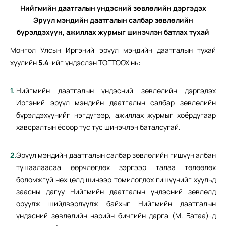
Нийгмийн даатгалын үндэсний зөвлөлийн
дэргэдэх
Эрүүл мэндийн даатгалын
салбар зөвлөлийн
бүрэлдэхүүн,
ажиллах журмыг шинэчлэн
батлах тухай
Монгол Улсын Иргэний эрүүл мэндийн даатгалын тухай
хуулийн
5.4
-ийг үндэслэн ТОГТООХ нь:
Нийгмийн даатгалын үндэсний зөвлөлийн дэргэдэх
Иргэний эрүүл мэндийн даатгалын салбар зөвлөлийн
бүрэлдэхүүнийг нэгдүгээр, ажиллах журмыг хоёрдугаар
хавсралтын ёсоор тус тус шинэчлэн баталсугай.
Эрүүл мэндийн даатгалын салбар зөвлөлийн гишүүн албан
тушаалаасаа өөрчлөгдөх зэргээр талаа төлөөлөх
боломжгүй нөхцөлд шинээр томилогдох гишүүнийг хуульд
заасны дагуу Нийгмийн даатгалын үндэсний зөвлөлд
оруулж шийдвэрлүүлж байхыг Нийгмийн даатгалын
үндэсний зөвлөлийн нарийн бичгийн дарга (М. Батаа)-д