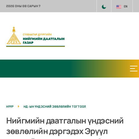
2026 ОНЫ 08 САРЫН 7
EN
НҮҮР
НД-ЫН ҮНДЭСНИЙ ЗӨВЛӨЛИЙН ТОГТООЛ
Нийгмийн даатгалын үндэсний
зөвлөлийн дэргэдэх Эрүүл