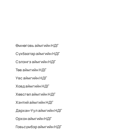
Өмнөговь аймгийн НДГ
Сүхбаатар аймгийн НДГ
Сэлэнгэ аймгийн НДГ
Төв аймгийн НДГ
Увс аймгийн НДГ
Ховд аймгийн НДГ
Хөвсгөл аймгийн НДГ
Хэнтий аймгийн НДГ
Дархан-Уул аймгийн НДГ
Орхон аймгийн НДГ
Говьсүмбэр аймгийн НДГ