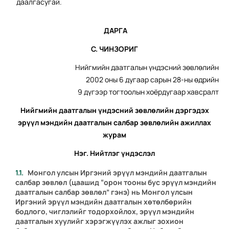
даалгасугай.
ДАРГА
С. ЧИНЗОРИГ
Нийгмийн даатгалын үндэсний зөвлөлийн
2002 оны 6 дугаар сарын 28-ны өдрийн
9 дүгээр тогтоолын хоёрдугаар хавсралт
Нийгмийн даатгалын үндэсний
зөвлөлийн дэргэдэх
эрүүл
мэндийн даатгалын салбар
зөвлөлийн ажиллах
журам
Нэг. Нийтлэг үндэслэл
Монгол улсын Иргэний эрүүл мэндийн даатгалын
салбар зөвлөл (цаашид “орон тооны бус эрүүл мэндийн
даатгалын салбар зөвлөл” гэнэ) нь Монгол улсын
Иргэний эрүүл мэндийн даатгалын хөтөлбөрийн
бодлого, чиглэлийг тодорхойлох, эрүүл мэндийн
даатгалын хуулийг хэрэгжүүлэх ажлыг зохион