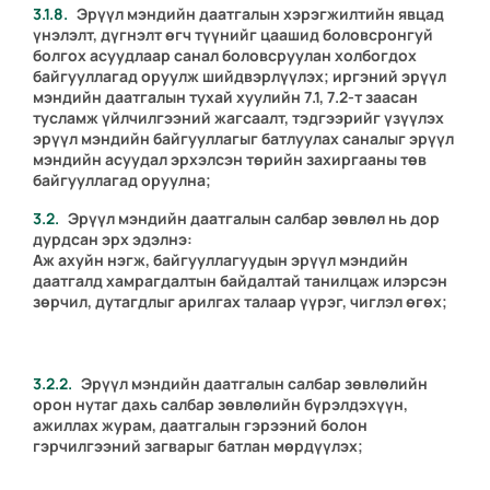
Эрүүл мэндийн даатгалын хэрэгжилтийн явцад
үнэлэлт, дүгнэлт өгч түүнийг цаашид боловсронгуй
болгох асуудлаар санал боловсруулан холбогдох
байгууллагад оруулж шийдвэрлүүлэх; иргэний эрүүл
мэндийн даатгалын тухай хуулийн 7.1, 7.2-т заасан
тусламж үйлчилгээний жагсаалт, тэдгээрийг үзүүлэх
эрүүл мэндийн байгууллагыг батлуулах саналыг эрүүл
мэндийн асуудал эрхэлсэн төрийн захиргааны төв
байгууллагад оруулна;
Эрүүл мэндийн даатгалын салбар зөвлөл нь дор
дурдсан эрх эдэлнэ:
Аж ахуйн нэгж, байгууллагуудын эрүүл мэндийн
даатгалд хамрагдалтын байдалтай танилцаж илэрсэн
зөрчил, дутагдлыг арилгах талаар үүрэг, чиглэл өгөх;
Эрүүл мэндийн даатгалын салбар зөвлөлийн
орон нутаг дахь салбар зөвлөлийн бүрэлдэхүүн,
ажиллах журам, даатгалын гэрээний болон
гэрчилгээний загварыг батлан мөрдүүлэх;