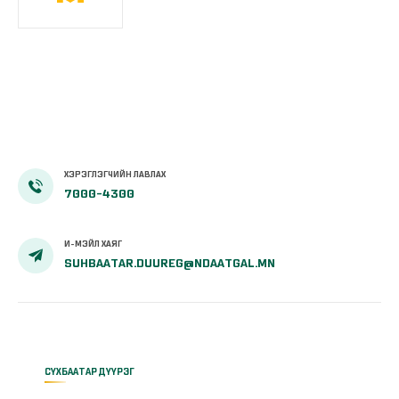
ХЭРЭГЛЭГЧИЙН ЛАВЛАХ
7000-4300
И-МЭЙЛ ХАЯГ
SUHBAATAR.DUUREG@NDAATGAL.MN
СҮХБААТАР ДҮҮРЭГ