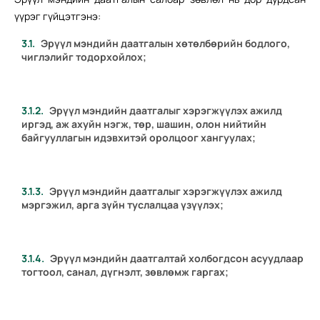
үүрэг гүйцэтгэнэ:
Эрүүл мэндийн даатгалын хөтөлбөрийн бодлого,
чиглэлийг тодорхойлох;
Эрүүл мэндийн даатгалыг хэрэгжүүлэх ажилд
иргэд, аж ахуйн нэгж, төр, шашин, олон нийтийн
байгууллагын идэвхитэй оролцоог хангуулах;
Эрүүл мэндийн даатгалыг хэрэгжүүлэх ажилд
мэргэжил, арга зүйн туслалцаа үзүүлэх;
Эрүүл мэндийн даатгалтай холбогдсон асуудлаар
тогтоол, санал, дүгнэлт, зөвлөмж гаргах;