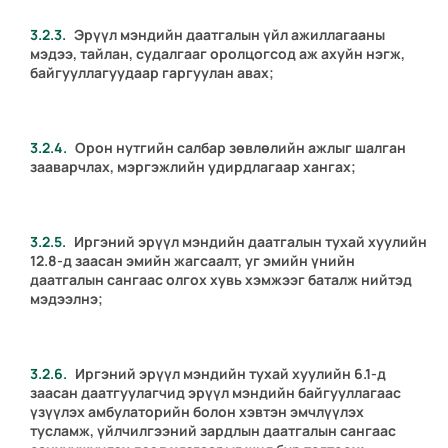
Эрүүл мэндийн даатгалын үйл ажиллагааны
мэдээ, тайлан, судалгааг оролцогсод аж ахуйн нэгж,
байгууллагуудаар гаргуулан авах;
Орон нутгийн салбар зөвлөлийн ажлыг шалган
зааварчлах, мэргэжлийн удирдлагаар хангах;
Иргэний эрүүл мэндийн даатгалын тухай хуулийн
12.8-д заасан эмийн жагсаалт, уг эмийн үнийн
даатгалын сангаас олгох хувь хэмжээг баталж нийтэд
мэдээлнэ;
Иргэний эрүүл мэндийн тухай хуулийн 6.1-д
заасан даатгуулагчид эрүүл мэндийн байгууллагаас
үзүүлэх амбулаторийн болон хэвтэн эмчлүүлэх
тусламж, үйлчилгээний зардлын даатгалын сангаас