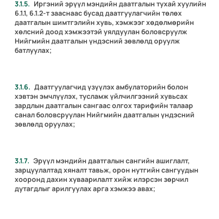
Иргэний эрүүл мэндийн даатгалын тухай хуулийн
6.1.1, 6.1.2-т зааснаас бусад даатгуулагчийн төлөх
даатгалын шимтгэлийн хувь, хэмжээг хөдөлмөрийн
хөлсний доод хэмжээтэй уялдуулан боловсруулж
Нийгмийн даатгалын үндэсний зөвлөлд оруулж
батлуулах;
Даатгуулагчид үзүүлэх амбулаторийн болон
хэвтэн эмчлүүлэх, тусламж үйлчилгээний хувьсах
зардлын даатгалын сангаас олгох тарифийн талаар
санал боловсруулан Нийгмийн даатгалын үндэсний
зөвлөлд оруулах;
Эрүүл мэндийн даатгалын сангийн ашиглалт,
зарцуулалтад хяналт тавьж, орон нутгийн сангуудын
хооронд дахин хуваарилалт хийж илэрсэн зөрчил
дутагдлыг арилгуулах арга хэмжээ авах;