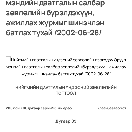
мэндийн даатгалын салбар
зөвлөлийн бүрэлдэхүүн,
ажиллах журмыг шинэчлэн
батлах тухай /2002-06-28/
НИЙГМИЙН ДААТГАЛЫН ҮНДЭСНИЙ ЗӨВЛӨЛИЙН
ТОГТООЛ
2002 оны 06 дугаар сарын 28-ны өдөр
Улаанбаатар хот
Дугаар 09