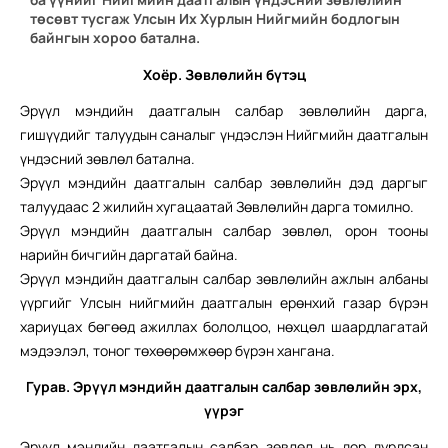
төсөвт тусгаж Улсын Их Хурлын Нийгмийн бодлогын
байнгын хороо батална.
Хоёр. Зөвлөлийн бүтэц
Эрүүл мэндийн даатгалын салбар зөвлөлийн дарга,
гишүүдийг талуудын саналыг үндэслэн Нийгмийн даатгалын
үндэсний зөвлөл батална.
Эрүүл мэндийн даатгалын салбар зөвлөлийн дэд даргыг
талуудаас 2 жилийн хугацаатай Зөвлөлийн дарга томилно.
Эрүүл мэндийн даатгалын салбар зөвлөл, орон тооны
нарийн бичгийн даргатай байна.
Эрүүл мэндийн даатгалын салбар зөвлөлийн ажлын албаны
үүргийг Улсын нийгмийн даатгалын ерөнхий газар бүрэн
хариуцах бөгөөд ажиллах бололцоо, нөхцөл шаардлагатай
мэдээлэл, тоног төхөөрөмжөөр бүрэн хангана.
Гурав. Эрүүл мэндийн даатгалын
салбар зөвлөлийн эрх,
үүрэг
Эрүүл мэндийн даатгалын салбар зөвлөл нь дор дурдсан