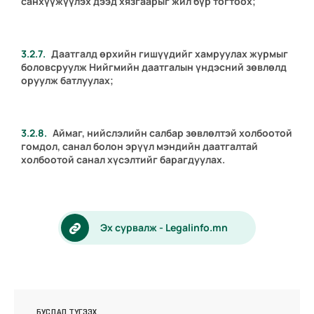
санхүүжүүлэх дээд хязгаарыг жил бүр тогтоох;
Даатгалд өрхийн гишүүдийг хамруулах журмыг
боловсруулж Нийгмийн даатгалын үндэсний зөвлөлд
оруулж батлуулах;
Аймаг, нийслэлийн салбар зөвлөлтэй холбоотой
гомдол, санал болон эрүүл мэндийн даатгалтай
холбоотой санал хүсэлтийг барагдуулах.
Эх сурвалж - Legalinfo.mn
БУСДАД ТҮГЭЭХ