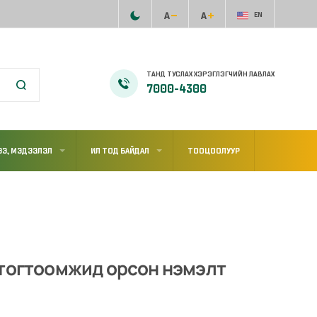
EN
ТАНД ТУСЛАХ ХЭРЭГЛЭГЧИЙН ЛАВЛАХ
7000-4300
Э, МЭДЭЭЛЭЛ
ИЛ ТОД БАЙДАЛ
ТООЦООЛУУР
 тогтоомжид орсон нэмэлт