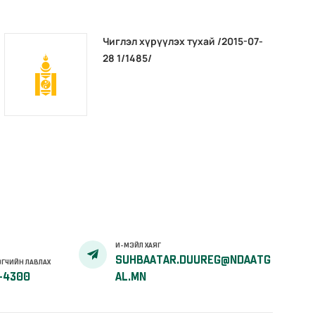
Чиглэл хүрүүлэх тухай /2015-07-
28 1/1485/
И-МЭЙЛ ХАЯГ
SUHBAATAR.DUUREG@NDAATG
ГЧИЙН ЛАВЛАХ
-4300
AL.MN