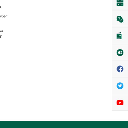
Г
үүрэг
ай
Г