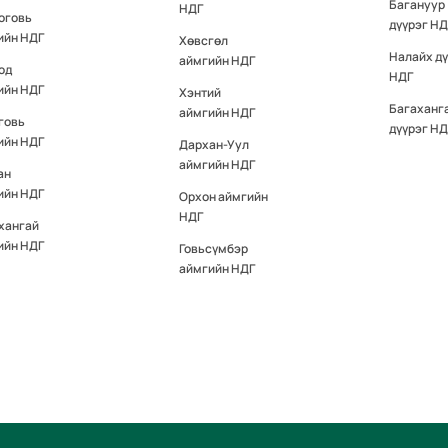
Багануур
НДГ
оговь
дүүрэг НД
ийн НДГ
Хөвсгөл
Налайх д
аймгийн НДГ
од
НДГ
ийн НДГ
Хэнтий
Багаханг
аймгийн НДГ
говь
дүүрэг НД
ийн НДГ
Дархан-Уул
аймгийн НДГ
ан
ийн НДГ
Орхон аймгийн
НДГ
хангай
ийн НДГ
Говьсүмбэр
аймгийн НДГ