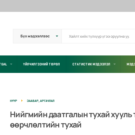
TGAL
ҮЙЛЧИЛГЭЭНИЙ ТӨРӨЛ
СТАТИСТИК МЭДЭЭЛЭЛ
МЭДЭ
НҮҮР
ЗААВАР, АРГАЧЛАЛ
Нийгмийн даатгалын тухай хууль
өөрчлөлтийн тухай