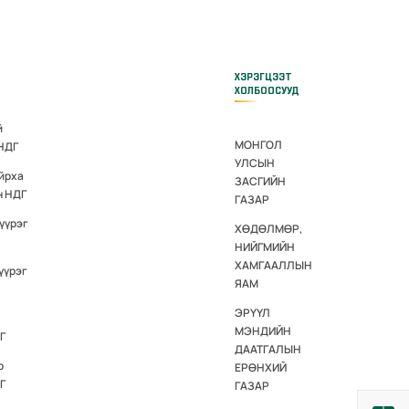
ХЭРЭГЦЭЭТ
ХОЛБООСУУД
й
МОНГОЛ
 НДГ
УЛСЫН
йрха
ЗАСГИЙН
н НДГ
ГАЗАР
үүрэг
ХӨДӨЛМӨР,
НИЙГМИЙН
ХАМГААЛЛЫН
үүрэг
ЯАМ
ЭРҮҮЛ
МЭНДИЙН
Г
ДААТГАЛЫН
р
ЕРӨНХИЙ
Г
ГАЗАР