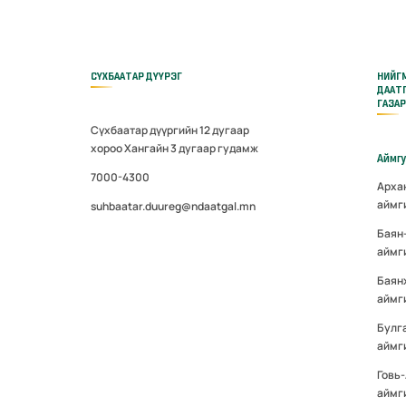
СҮХБААТАР ДҮҮРЭГ
НИЙГ
ДААТ
ГАЗА
Сүхбаатар дүүргийн 12 дугаар
хороо Хангайн 3 дугаар гудамж
Аймг
7000-4300
Арха
аймг
suhbaatar.duureg@ndaatgal.mn
Баян
аймг
Баян
аймг
Булг
аймг
Говь
аймг