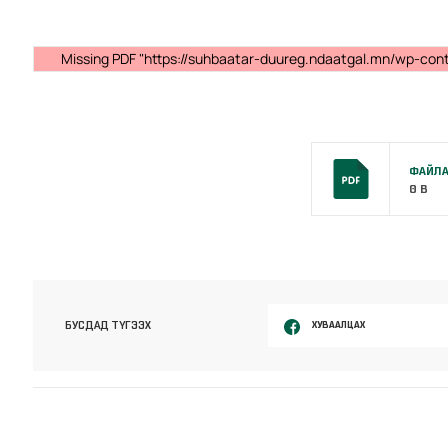
Missing PDF "https://suhbaatar-duureg.ndaatgal.mn/wp-cont
ФАЙЛА
0 B
ХУВААЛЦАХ
БУСДАД ТҮГЭЭХ