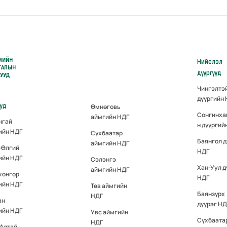
МИЙН
Нийслэл
ГАЛЫН
дүүргүүд
РУУД
Чингэлтэ
дүүргийн
ууд
Өмнөговь
Сонгинха
аймгийн НДГ
нгай
н дүүргий
ийн НДГ
Сүхбаатар
Баянгол д
аймгийн НДГ
-Өлгий
НДГ
ийн НДГ
Сэлэнгэ
Хан-Уул д
аймгийн НДГ
хонгор
НДГ
ийн НДГ
Төв аймгийн
Баянзүрх
НДГ
ан
дүүрэг НД
ийн НДГ
Увс аймгийн
Сүхбаата
НДГ
-Алтай