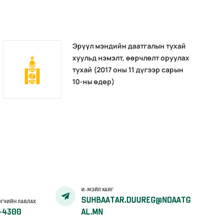
Эрүүл мэндийн даатгалын тухай
хуульд нэмэлт, өөрчлөлт оруулах
тухай (2017 оны 11 дүгээр сарын
10-ны өдөр)
И-МЭЙЛ ХАЯГ
SUHBAATAR.DUUREG@NDAATG
ГЧИЙН ЛАВЛАХ
-4300
AL.MN