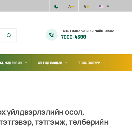
EN
ТАНД ТУСЛАХ ХЭРЭГЛЭГЧИЙН ЛАВЛАХ
7000-4300
Э, МЭДЭЭЛЭЛ
ИЛ ТОД БАЙДАЛ
ТООЦООЛУУР
ох үйлдвэрлэлийн осол,
тэтгэвэр, тэтгэмж, төлбөрийн