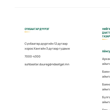
СҮХБААТАР ДҮҮРЭГ
НИЙГ
ДААТ
ГАЗА
Сүхбаатар дүүргийн 12 дугаар
хороо Хангайн 3 дугаар гудамж
Аймг
7000-4300
Арха
аймг
suhbaatar.duureg@ndaatgal.mn
Баян
аймг
Баян
аймг
Булг
аймг
Говь