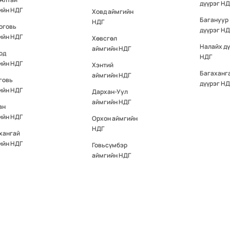
дүүрэг НД
ийн НДГ
Ховд аймгийн
Багануур
НДГ
оговь
дүүрэг НД
ийн НДГ
Хөвсгөл
Налайх д
аймгийн НДГ
од
НДГ
ийн НДГ
Хэнтий
Багаханг
аймгийн НДГ
говь
дүүрэг НД
ийн НДГ
Дархан-Уул
аймгийн НДГ
ан
ийн НДГ
Орхон аймгийн
НДГ
хангай
ийн НДГ
Говьсүмбэр
аймгийн НДГ