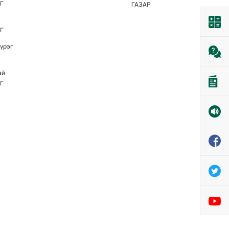
Г
ГАЗАР
Г
үүрэг
ай
Г