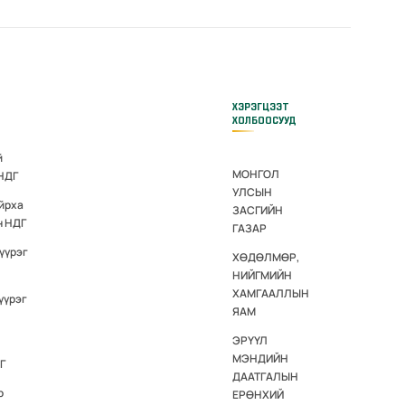
ХЭРЭГЦЭЭТ
ХОЛБООСУУД
й
МОНГОЛ
 НДГ
УЛСЫН
йрха
ЗАСГИЙН
н НДГ
ГАЗАР
үүрэг
ХӨДӨЛМӨР,
НИЙГМИЙН
ХАМГААЛЛЫН
үүрэг
ЯАМ
ЭРҮҮЛ
МЭНДИЙН
Г
ДААТГАЛЫН
р
ЕРӨНХИЙ