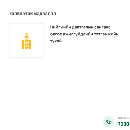
ХОЛБООТОЙ МЭДЭЭЛЭЛ
Нийгмийн даатгалын сангаас
олгох ажилгүйдлийн тэтгэмжийн
тухай
ХЭРЭГЛЭ
7000