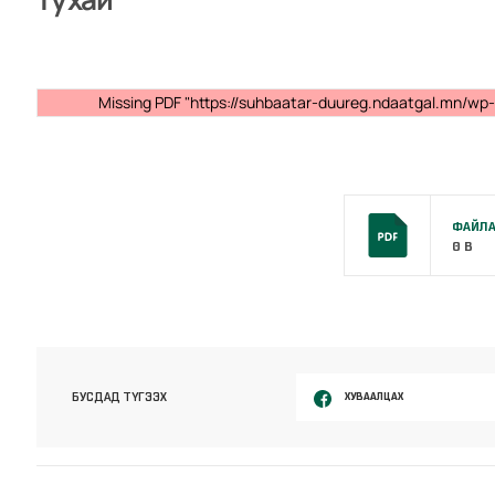
Missing PDF "https://suhbaatar-duureg.ndaatgal.mn/w
ФАЙЛА
0 B
ХУВААЛЦАХ
БУСДАД ТҮГЭЭХ