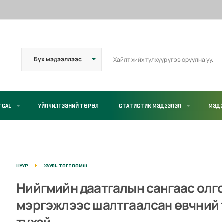
TGAL
ҮЙЛЧИЛГЭЭНИЙ ТӨРӨЛ
СТАТИСТИК МЭДЭЭЛЭЛ
МЭДЭ
НҮҮР
ХУУЛЬ ТОГТООМЖ
Нийгмийн даатгалын сангаас олг
мэргэжлээс шалтгаалсан өвчний 
тухай