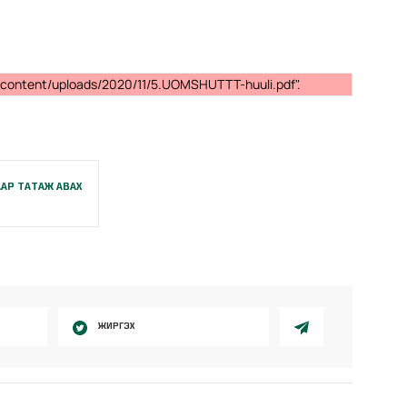
p-content/uploads/2020/11/5.UOMSHUTTT-huuli.pdf".
АР ТАТАЖ АВАХ
ЖИРГЭХ