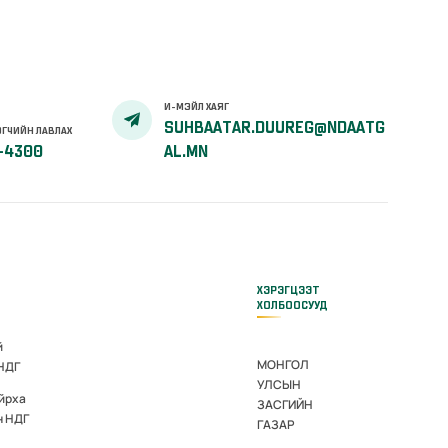
И-МЭЙЛ ХАЯГ
SUHBAATAR.DUUREG@NDAATG
ГЧИЙН ЛАВЛАХ
-4300
AL.MN
ХЭРЭГЦЭЭТ
ХОЛБООСУУД
й
МОНГОЛ
 НДГ
УЛСЫН
йрха
ЗАСГИЙН
н НДГ
ГАЗАР