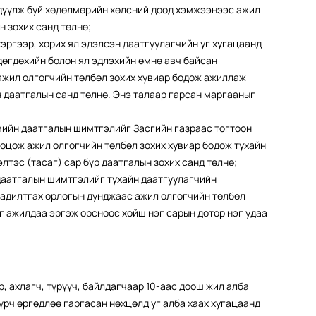
рдүүлж буй хөдөлмөрийн хөлсний доод хэмжээнээс ажил
н зохих санд төлнө;
эргээр, хорих ял эдэлсэн даатгуулагчийн уг хугацаанд
дөгдөхийн болон ял эдлэхийн өмнө авч байсан
ажил олгогчийн төлбөл зохих хувиар бодож ажиллаж
н даатгалын санд төлнө. Энэ талаар гарсан маргааныг
ийн даатгалын шимтгэлийг Засгийн газраас тогтоон
оцож ажил олгогчийн төлбөл зохих хувиар бодож тухайн
лтэс (тасаг) сар бүр даатгалын зохих санд төлнө;
даатгалын шимтгэлийг тухайн даатгуулагчийн
 адилтгах орлогын дунджаас ажил олгогчийн төлбөл
йг ажилдаа эргэж орсноос хойш нэг сарын дотор нэг удаа
р, ахлагч, түрүүч, байлдагчаар 10-аас доош жил алба
үрч өргөдлөө гаргасан нөхцөлд уг алба хаах хугацаанд