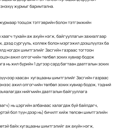
 энэхүү журмыг баримтална.
 журмаар тооцож тэтгэврийн болон тэтгэмжийн
хаагч тухайн аж ахуйн нэгж, байгууллагын захиалгаар
, дээд сургууль, коллеж болон мэргэжил дээшлүүлэх ба
илд ногдох шимтгэлийг Засгийн газраас тогтоон
оцон ажил олгогчийн төлбөл зохих хувиар бодож
га нь жил бүрийн 1 дүгээр сард багтаан даатгалын зохих
үрүүчээр хаасан хугацааны шимтгэлийг Засгийн газраас
нээс ажил олгогчийн төлбөл зохих хувиар бодож, тэдний
харъяалагдах нийгмийн даатгалын байгууллага
агч) нь цэргийн албанаас халагдаж буй байлдагч,
ртэй бол түүн дээр нь) бичилт хийж төлсөн шимтгэлийн
өтэй байх хугацааны шимтгэлийг аж ахуйн нэгж,