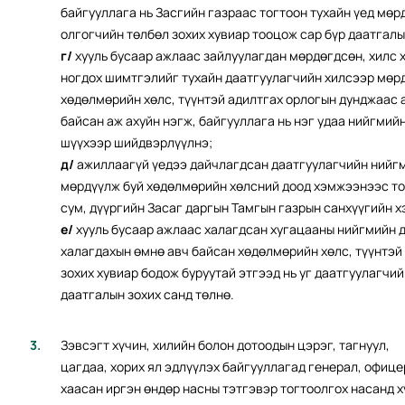
байгууллага нь Засгийн газраас тогтоон тухайн үед мө
олгогчийн төлбөл зохих хувиар тооцож сар бүр даатгалы
г/
хууль бусаар ажлаас зайлуулагдан мөрдөгдсөн, хилс х
ногдох шимтгэлийг тухайн даатгуулагчийн хилсээр мөр
хөдөлмөрийн хөлс, түүнтэй адилтгах орлогын дунджаас 
байсан аж ахуйн нэгж, байгууллага нь нэг удаа нийгмий
шүүхээр шийдвэрлүүлнэ;
д/
ажиллаагүй үедээ дайчлагдсан даатгуулагчийн нийгм
мөрдүүлж буй хөдөлмөрийн хөлсний доод хэмжээнээс то
сум, дүүргийн Засаг даргын Тамгын газрын санхүүгийн хэ
е/
хууль бусаар ажлаас халагдсан хугацааны нийгмийн 
халагдахын өмнө авч байсан хөдөлмөрийн хөлс, түүнтэй
зохих хувиар бодож буруутай этгээд нь уг даатгуулагчи
даатгалын зохих санд төлнө.
Зэвсэгт хүчин, хилийн болон дотоодын цэрэг, тагнуул,
цагдаа, хорих ял эдлүүлэх байгууллагад генерал, офице
хаасан иргэн өндөр насны тэтгэвэр тогтоолгох насанд х