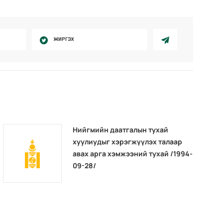
ЖИРГЭХ
Нийгмийн даатгалын тухай
хуулиудыг хэрэгжүүлэх талаар
авах арга хэмжээний тухай /1994-
09-28/