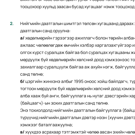
тооцохоор хуульд заасан бусад хугацааг нэмж тооцоход
Нийгмийн даатгалын шимтгэл төлсөн хугацаанд дараах
даатгалын санд оруулна:
а/
хөдөлмөрийн гэрээгээр ажиллагч болон төрийн албан 
ажлаас чөлөөлөгдөж өмчийн хэлбэр харгалзахгүйгээр их
олгох курст суралцаж байгаа бол суралцах хугацааны ж
мөрдүүлж буй хөдөлмөрийн хөлсний доод хэмжээнээс то
захиалгаар суралцуулж байгаа аж ахуйн нэгж, байгуулла
санд төлнө;
б/
цэргийн жинхэнэ албыг 1995 оноос хойш байлдагч, т
тогтоон мөрдүүлж буй хөдөлмөрийн хөлсний доод хэмжээ
алба хааж буй анги, байгууллага нь нутаг дэвсгэрийн 
(байцаагч)-ын зохих даатгалын санд төлнө.
Энэ тохиолдолд нийгмийн даатгалын байгууллага (байца
түрүүчид нийгмийн даатгалын дэвтэр нээн (хуучин дэвтэ
хэмжээг баталгаажуулна;
в/
хүүхдээ асрахаар тэтгэмжтэй чөлөө авсан эхийн чөлө