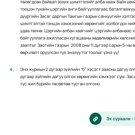
төлөгдсөн байвал зохих шимтгэлийг алба хааж байх үеи
тооцон тухайн цэргийн анги байгууллагаас баталгаажу
дүүргийн Засаг даргын Тамгын газрын санхүүгийн хэлтэс
шимтгэлтэй тэнцэх хэмжээний хөрөнгийг холбогдох ний
удаа төлнө. Цэргийн албан хаагчийг цэргийн албанаас 
байгууллага ажилласан хугацааны хөдөлмөрийн хөлсний
заалтыг Засгийн газрын 2008 оны 11 дүгээр сарын 5-ны 
өөрчлөлт оруулсан тул энэхүү тогтоолыг үзнэ үү/
Энэ журмын 2 дугаар зүйлийн “б” хэсэгт заасны дагуу ол
дугаар зүйлийн дагуу олгох хөрөнгийн хэмжээг сум, Зас
тус жил бүрийн төсөвтөө тусган олгоно.
Эх сурвалж -