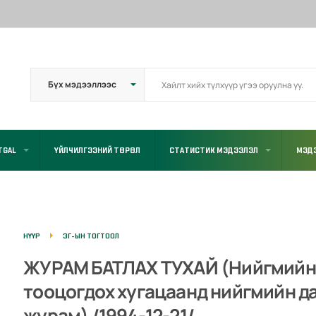
TGAL
ҮЙЛЧИЛГЭЭНИЙ ТӨРӨЛ
СТАТИСТИК МЭДЭЭЛЭЛ
МЭДЭ
НҮҮР
ЗГ-ЫН ТОГТООЛ
ЖУРАМ БАТЛАХ ТУХАЙ (Нийгмийн 
тооцогдох хугацаанд нийгмийн д
журам) /1994-12-21/