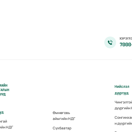
ХЭРЭГЛЭ
7000
МИЙН
Нийслэл
ГАЛЫН
дүүргүүд
РУУД
Чингэлтэ
дүүргийн
ууд
Өмнөговь
Сонгинха
аймгийн НДГ
нгай
н дүүргий
ийн НДГ
Сүхбаатар