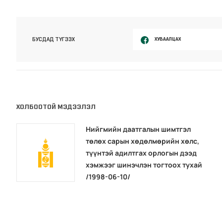
ХУВААЛЦАХ
БУСДАД ТҮГЭЭХ
ХОЛБООТОЙ МЭДЭЭЛЭЛ
Нийгмийн даатгалын шимтгэл
төлөх сарын хөдөлмөрийн хөлс,
түүнтэй адилтгах орлогын дээд
хэмжээг шинэчлэн тогтоох тухай
/1998-06-10/