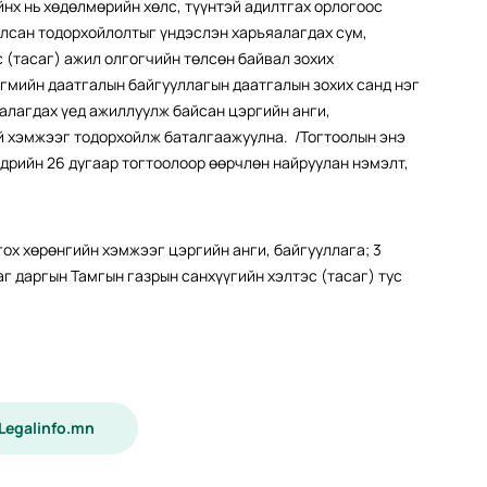
йнх нь хөдөлмөрийн хөлс, түүнтэй адилтгах орлогоос
улсан тодорхойлолтыг үндэслэн харъяалагдах сум,
 (тасаг) ажил олгогчийн төлсөн байвал зохих
гмийн даатгалын байгууллагын даатгалын зохих санд нэг
халагдах үед ажиллуулж байсан цэргийн анги,
 хэмжээг тодорхойлж баталгаажуулна. /Тогтоолын энэ
өдрийн 26 дугаар тогтоолоор өөрчлөн найруулан нэмэлт,
гох хөрөнгийн хэмжээг цэргийн анги, байгууллага; 3
аг даргын Тамгын газрын санхүүгийн хэлтэс (тасаг) тус
 Legalinfo.mn