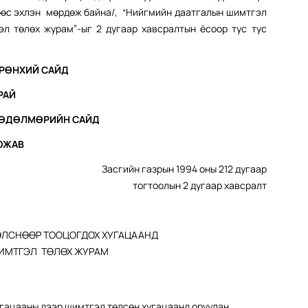
рөөс эхлэн мөрдөж байна/, “Нийгмийн даатгалын шимтгэл
л төлөх журам”-ыг 2 дугаар хавсралтын ёсоор тус тус
ЕРӨНХИЙ САЙД
РАЙ
ХӨДӨЛМӨРИЙН САЙД
ОЖАВ
Засгийн газрын 1994 оны 212 дугаар
тогтоолын 2 дугаар хавсралт
ЛСНӨӨР ТООЦОГДОХ ХУГАЦААНД
ИМТГЭЛ ТӨЛӨХ ЖУРАМ
угацааны дээр шимтгэл төлсөн хугацаанд оруулан