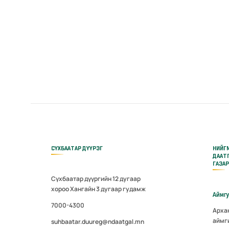
СҮХБААТАР ДҮҮРЭГ
НИЙГ
ДААТ
ГАЗА
Сүхбаатар дүүргийн 12 дугаар
хороо Хангайн 3 дугаар гудамж
Аймг
7000-4300
Арха
аймг
suhbaatar.duureg@ndaatgal.mn