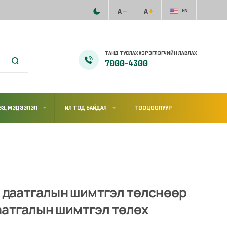
EN
ТАНД ТУСЛАХ ХЭРЭГЛЭГЧИЙН ЛАВЛАХ
7000-4300
Э, МЭДЭЭЛЭЛ
ИЛ ТОД БАЙДАЛ
ТООЦООЛУУР
даатгалын шимтгэл төлснөөр
аатгалын шимтгэл төлөх