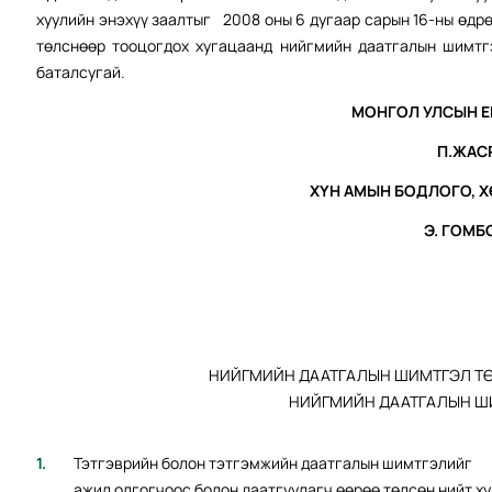
хуулийн энэхүү заалтыг 2008 оны 6 дугаар сарын 16-ны өд
төлснөөр тооцогдох хугацаанд нийгмийн даатгалын шимтгэ
баталсугай.
МОНГОЛ УЛСЫН 
П.ЖАС
ХҮН АМЫН БОДЛОГО, 
Э. ГОМБ
НИЙГМИЙН ДААТГАЛЫН ШИМТГЭЛ ТӨ
НИЙГМИЙН ДААТГАЛЫН Ш
Тэтгэврийн болон тэтгэмжийн даатгалын шимтгэлийг
ажил олгогчоос болон даатгуулагч өөрөө төлсөн нийт х