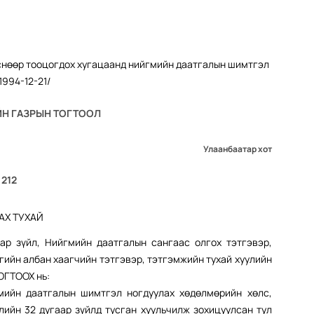
Н ГАЗРЫН ТОГТООЛ
Улаанбаатар хот
 212
АХ ТУХАЙ
ар зүйл, Нийгмийн даатгалын сангаас олгох тэтгэвэр,
ргийн албан хаагчийн тэтгэвэр, тэтгэмжийн тухай хуулийн
ОГТООХ нь:
мийн даатгалын шимтгэл ногдуулах хөдөлмөрийн хөлс,
лийн 32 дугаар зүйлд тусган хуульчилж зохицуулсан тул