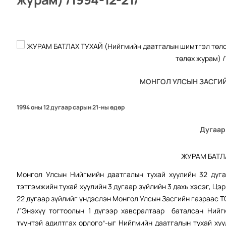
МОНГОЛ УЛСЫН ЗАСГИЙ
1994 оны 12 дугаар сарын 21-ны өдөр
Дугаар
ЖУРАМ БАТЛ
Монгол Улсын Нийгмийн даатгалын тухай хуулийн 32 дуга
тэтгэмжийн тухай хуулийн 3 дугаар зүйлийн 3 дахь хэсэг, Цэ
22 дугаар зүйлийг үндэслэн Монгол Улсын Засгийн газраас Т
/”Энэхүү тогтоолын 1 дүгээр хавсралтаар баталсан Нийг
түүнтэй адилтгах орлого“-ыг Нийгмийн даатгалын тухай хуу