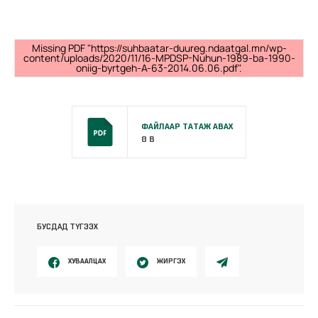
Missing PDF "https://suhbaatar-duureg.ndaatgal.mn/wp-
content/uploads/2020/11/16-MPDSP-Nuhun-1989-ba-1990-
oniig-byrtgeh-A-63-2014.06.06.pdf".
ФАЙЛААР ТАТАЖ АВАХ
0 B
БУСДАД ТҮГЭЭХ
ХУВААЛЦАХ
ЖИРГЭХ