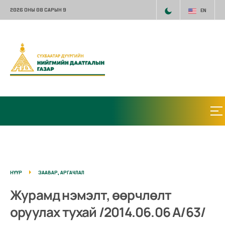
2026 ОНЫ 08 САРЫН 9
EN
НҮҮР
ЗААВАР, АРГАЧЛАЛ
Журамд нэмэлт, өөрчлөлт
оруулах тухай /2014.06.06 А/63/