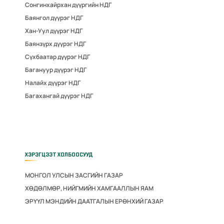
Сонгинхайрхан дүүргийн НДГ
Баянгол дүүрэг НДГ
Хан-Уул дүүрэг НДГ
Баянзүрх дүүрэг НДГ
Сүхбаатар дүүрэг НДГ
Багануур дүүрэг НДГ
Налайх дүүрэг НДГ
Багахангай дүүрэг НДГ
ХЭРЭГЦЭЭТ ХОЛБООСУУД
МОНГОЛ УЛСЫН ЗАСГИЙН ГАЗАР
ХӨДӨЛМӨР, НИЙГМИЙН ХАМГААЛЛЫН ЯАМ
ЭРҮҮЛ МЭНДИЙН ДААТГАЛЫН ЕРӨНХИЙ ГАЗАР