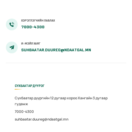
ХЭРЭГЛЭГЧИЙН ЛАВЛАХ
7000-4300
И-МЭЙЛ ХАЯГ
SUHBAATAR.DUUREG@NDAATGAL.MN
СҮХБААТАР ДҮҮРЭГ
Сүхбаатар дүүргийн 12 дугаар хороо Хангайн 3 дугаар
гудамж
7000-4300
suhbaatar.duureg@ndaatgal.mn