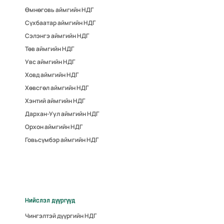
Өмнөговь аймгийн НДГ
Сүхбаатар аймгийн НДГ
Сэлэнгэ аймгийн НДГ
Төв аймгийн НДГ
Увс аймгийн НДГ
Ховд аймгийн НДГ
Хөвсгөл аймгийн НДГ
Хэнтий аймгийн НДГ
Дархан-Уул аймгийн НДГ
Орхон аймгийн НДГ
Говьсүмбэр аймгийн НДГ
Нийслэл дүүргүүд
Чингэлтэй дүүргийн НДГ