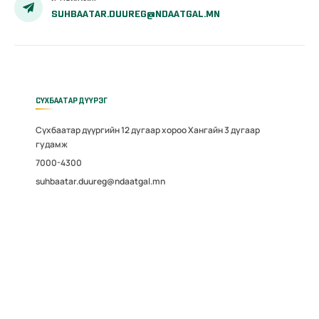
SUHBAATAR.DUUREG@NDAATGAL.MN
СҮХБААТАР ДҮҮРЭГ
Сүхбаатар дүүргийн 12 дугаар хороо Хангайн 3 дугаар
гудамж
7000-4300
suhbaatar.duureg@ndaatgal.mn