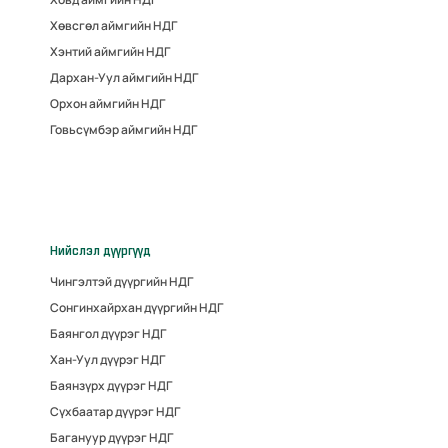
Хөвсгөл аймгийн НДГ
Хэнтий аймгийн НДГ
Дархан-Уул аймгийн НДГ
Орхон аймгийн НДГ
Говьсүмбэр аймгийн НДГ
Нийслэл дүүргүүд
Чингэлтэй дүүргийн НДГ
Сонгинхайрхан дүүргийн НДГ
Баянгол дүүрэг НДГ
Хан-Уул дүүрэг НДГ
Баянзүрх дүүрэг НДГ
Сүхбаатар дүүрэг НДГ
Багануур дүүрэг НДГ