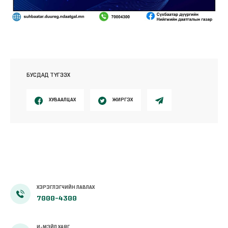
БУСДАД ТҮГЭЭХ
ХУВААЛЦАХ
ЖИРГЭХ
ХЭРЭГЛЭГЧИЙН ЛАВЛАХ
7000-4300
И-МЭЙЛ ХАЯГ