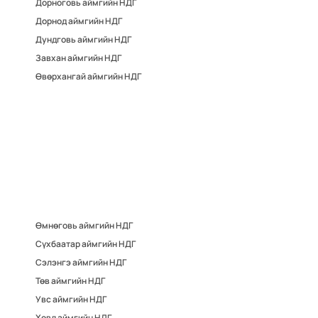
Дорноговь аймгийн НДГ
Дорнод аймгийн НДГ
Дундговь аймгийн НДГ
Завхан аймгийн НДГ
Өвөрхангай аймгийн НДГ
Өмнөговь аймгийн НДГ
Сүхбаатар аймгийн НДГ
Сэлэнгэ аймгийн НДГ
Төв аймгийн НДГ
Увс аймгийн НДГ
Ховд аймгийн НДГ