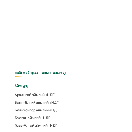
НИЙГМИЙН ДААТГАЛЫН ГАЗАРУУД
Аймгууд
Архангай аймгийн НДГ
Баян-Өлгий аймгийн НДГ
Баянхонгор аймгийн НДГ
Булган аймгийн НДГ
Говь-Алтай аймгийн НДГ