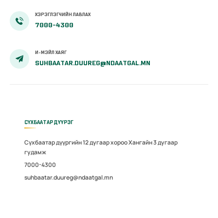
ХЭРЭГЛЭГЧИЙН ЛАВЛАХ
7000-4300
И-МЭЙЛ ХАЯГ
SUHBAATAR.DUUREG@NDAATGAL.MN
СҮХБААТАР ДҮҮРЭГ
Сүхбаатар дүүргийн 12 дугаар хороо Хангайн 3 дугаар
гудамж
7000-4300
suhbaatar.duureg@ndaatgal.mn