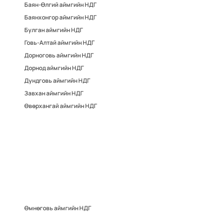
Баян-Өлгий аймгийн НДГ
Баянхонгор аймгийн НДГ
Булган аймгийн НДГ
Говь-Алтай аймгийн НДГ
Дорноговь аймгийн НДГ
Дорнод аймгийн НДГ
Дундговь аймгийн НДГ
Завхан аймгийн НДГ
Өвөрхангай аймгийн НДГ
Өмнөговь аймгийн НДГ