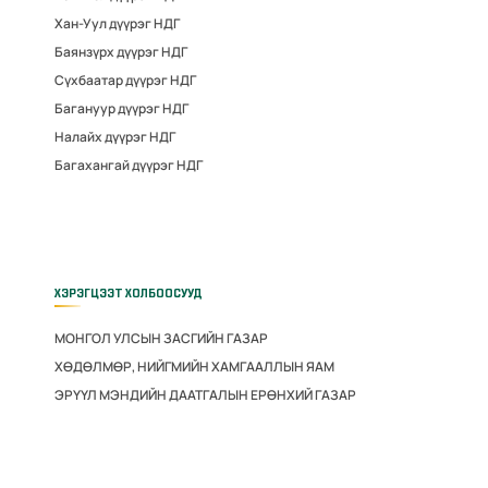
Хан-Уул дүүрэг НДГ
Баянзүрх дүүрэг НДГ
Сүхбаатар дүүрэг НДГ
Багануур дүүрэг НДГ
Налайх дүүрэг НДГ
Багахангай дүүрэг НДГ
ХЭРЭГЦЭЭТ ХОЛБООСУУД
МОНГОЛ УЛСЫН ЗАСГИЙН ГАЗАР
ХӨДӨЛМӨР, НИЙГМИЙН ХАМГААЛЛЫН ЯАМ
ЭРҮҮЛ МЭНДИЙН ДААТГАЛЫН ЕРӨНХИЙ ГАЗАР