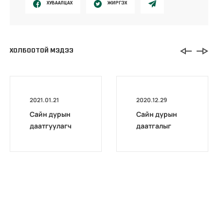
ХУВААЛЦАХ
ЖИРГЭХ
ХОЛБООТОЙ МЭДЭЭ
2021.01.21
2020.12.29
Сайн дурын
Сайн дурын
даатгуулагч
даатгалыг
эхийн
бүрэн
жирэмсний
цахимжууллаа.
болон
амаржсаны
тэтгэмжийг
100 хувиар
олгож эхэллээ