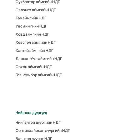
Сүхбаатар аймгийн НДГ
Сэлэнгэ аймгийн НДГ
Төв аймгийн НДГ
Увс аймгийн НДГ
Ховд аймгийн НДГ
Хөвсгөл аймгийн НДГ
Хэнтий аймгийн НДГ
Дархан-Уул аймгийн НДГ
Орхон аймгийн НДГ
Говьсүмбэр аймгийн НДГ
Нийслэл дүүргүүд
Чингэлтэй дүүргийн НДГ
Сонгинхайрхан дүүргийн НДГ
Баянгол дүүрэг НДГ