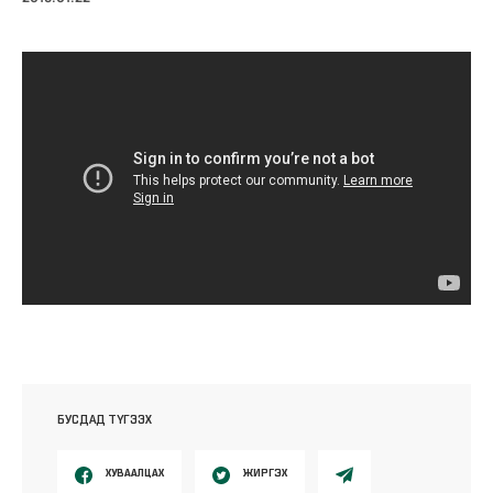
БУСДАД ТҮГЭЭХ
ХУВААЛЦАХ
ЖИРГЭХ