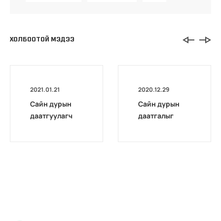
ХОЛБООТОЙ МЭДЭЭ
2021.01.21
2020.12.29
Сайн дурын
Сайн дурын
даатгуулагч
даатгалыг
эхийн
бүрэн
жирэмсний
цахимжууллаа.
болон
амаржсаны
тэтгэмжийг
100 хувиар
олгож эхэллээ