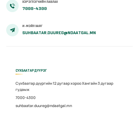
ХЭРЭГЛЭГЧИЙН ЛАВЛАХ
7000-4300
И-МЭЙЛ ХАЯГ
SUHBAATAR.DUUREG@NDAATGAL.MN
СҮХБААТАР ДҮҮРЭГ
Сүхбаатар дүүргийн 12 дугаар хороо Хангайн 3 дугаар
гудамж
7000-4300
suhbaatar.duureg@ndaatgal.mn