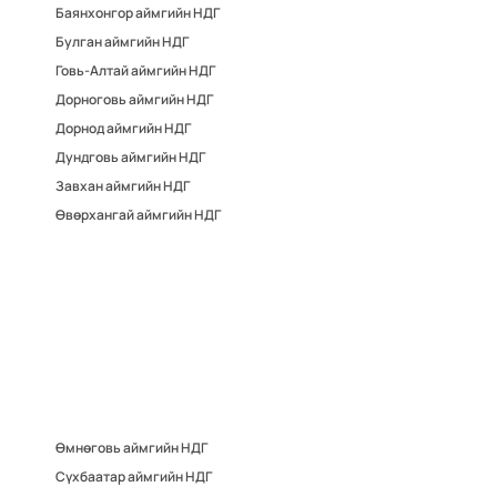
Баянхонгор аймгийн НДГ
Булган аймгийн НДГ
Говь-Алтай аймгийн НДГ
Дорноговь аймгийн НДГ
Дорнод аймгийн НДГ
Дундговь аймгийн НДГ
Завхан аймгийн НДГ
Өвөрхангай аймгийн НДГ
Өмнөговь аймгийн НДГ
Сүхбаатар аймгийн НДГ