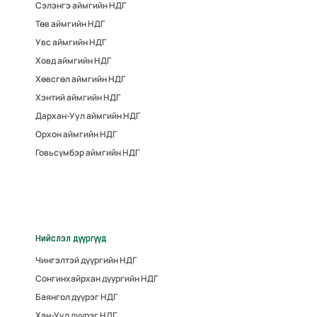
Сэлэнгэ аймгийн НДГ
Төв аймгийн НДГ
Увс аймгийн НДГ
Ховд аймгийн НДГ
Хөвсгөл аймгийн НДГ
Хэнтий аймгийн НДГ
Дархан-Уул аймгийн НДГ
Орхон аймгийн НДГ
Говьсүмбэр аймгийн НДГ
Нийслэл дүүргүүд
Чингэлтэй дүүргийн НДГ
Сонгинхайрхан дүүргийн НДГ
Баянгол дүүрэг НДГ
Хан-Уул дүүрэг НДГ