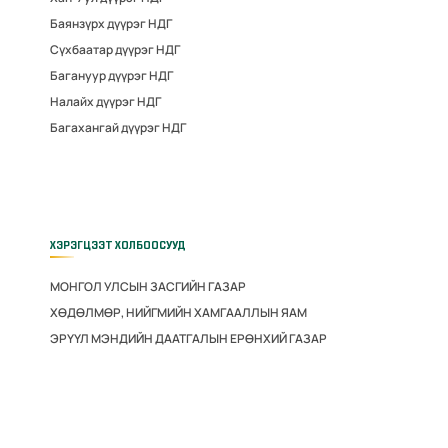
Баянзүрх дүүрэг НДГ
Сүхбаатар дүүрэг НДГ
Багануур дүүрэг НДГ
Налайх дүүрэг НДГ
Багахангай дүүрэг НДГ
ХЭРЭГЦЭЭТ ХОЛБООСУУД
МОНГОЛ УЛСЫН ЗАСГИЙН ГАЗАР
ХӨДӨЛМӨР, НИЙГМИЙН ХАМГААЛЛЫН ЯАМ
ЭРҮҮЛ МЭНДИЙН ДААТГАЛЫН ЕРӨНХИЙ ГАЗАР