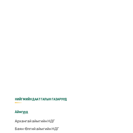
НИЙГМИЙН ДААТГАЛЫН ГАЗАРУУД
Аймгууд
Архангай аймгийн НДГ
Баян-Өлгий аймгийн НДГ