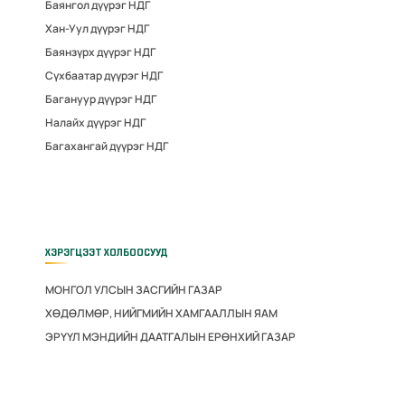
Баянгол дүүрэг НДГ
Хан-Уул дүүрэг НДГ
Баянзүрх дүүрэг НДГ
Сүхбаатар дүүрэг НДГ
Багануур дүүрэг НДГ
Налайх дүүрэг НДГ
Багахангай дүүрэг НДГ
ХЭРЭГЦЭЭТ ХОЛБООСУУД
МОНГОЛ УЛСЫН ЗАСГИЙН ГАЗАР
ХӨДӨЛМӨР, НИЙГМИЙН ХАМГААЛЛЫН ЯАМ
ЭРҮҮЛ МЭНДИЙН ДААТГАЛЫН ЕРӨНХИЙ ГАЗАР