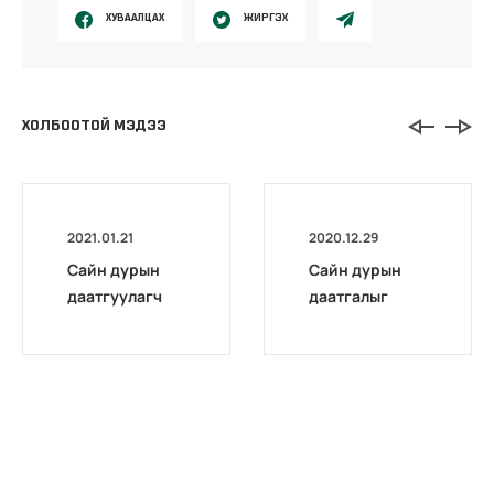
ХУВААЛЦАХ
ЖИРГЭХ
ХОЛБООТОЙ МЭДЭЭ
2021.01.21
2020.12.29
Сайн дурын
Сайн дурын
даатгуулагч
даатгалыг
эхийн
бүрэн
жирэмсний
цахимжууллаа.
болон
амаржсаны
тэтгэмжийг
100 хувиар
олгож эхэллээ