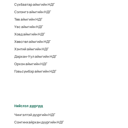
Сүхбаатар аймгийн НДГ
Сэлэнгэ аймгийн НДГ
Төв аймгийн НДГ
Увс аймгийн НДГ
Ховд аймгийн НДГ
Хөвсгөл аймгийн НДГ
Хэнтий аймгийн НДГ
Дархан-Уул аймгийн НДГ
Орхон аймгийн НДГ
Говьсүмбэр аймгийн НДГ
Нийслэл дүүргүүд
Чингэлтэй дүүргийн НДГ
Сонгинхайрхан дүүргийн НДГ