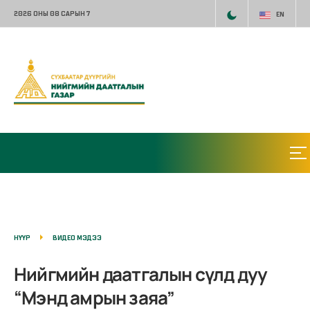
2026 ОНЫ 08 САРЫН 7
EN
НҮҮР
ВИДЕО МЭДЭЭ
Нийгмийн даатгалын сүлд дуу
“Мэнд амрын заяа”