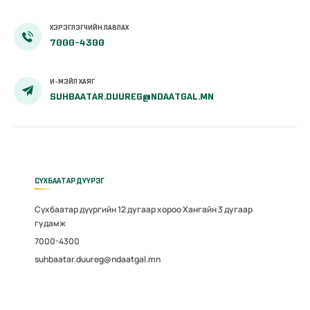
ХЭРЭГЛЭГЧИЙН ЛАВЛАХ
7000-4300
И-МЭЙЛ ХАЯГ
SUHBAATAR.DUUREG@NDAATGAL.MN
СҮХБААТАР ДҮҮРЭГ
Сүхбаатар дүүргийн 12 дугаар хороо Хангайн 3 дугаар
гудамж
7000-4300
suhbaatar.duureg@ndaatgal.mn