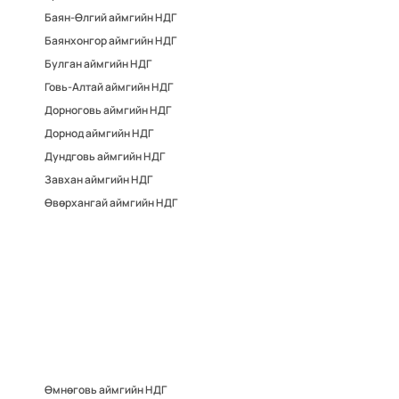
Баян-Өлгий аймгийн НДГ
Баянхонгор аймгийн НДГ
Булган аймгийн НДГ
Говь-Алтай аймгийн НДГ
Дорноговь аймгийн НДГ
Дорнод аймгийн НДГ
Дундговь аймгийн НДГ
Завхан аймгийн НДГ
Өвөрхангай аймгийн НДГ
Өмнөговь аймгийн НДГ