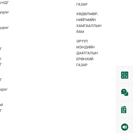
н НДГ
ГАЗАР
үүрэг
ХӨДӨЛМӨР,
НИЙГМИЙН
ХАМГААЛЛЫН
үүрэг
ЯАМ
ЭРҮҮЛ
МЭНДИЙН
Г
ДААТГАЛЫН
р
ЕРӨНХИЙ
Г
ГАЗАР
Г
үүрэг
ай
Г