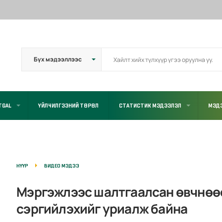
TGAL
ҮЙЛЧИЛГЭЭНИЙ ТӨРӨЛ
СТАТИСТИК МЭДЭЭЛЭЛ
МЭДЭ
НҮҮР
ВИДЕО МЭДЭЭ
Мэргэжлээс шалтгаалсан өвчнөө
сэргийлэхийг уриалж байна