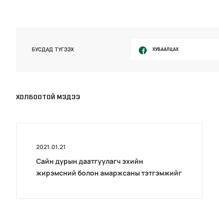
ХУВААЛЦАХ
БУСДАД ТҮГЭЭХ
ХОЛБООТОЙ МЭДЭЭ
2021.01.21
Сайн дурын даатгуулагч эхийн
жирэмсний болон амаржсаны тэтгэмжийг
100 хувиар олгож эхэллээ