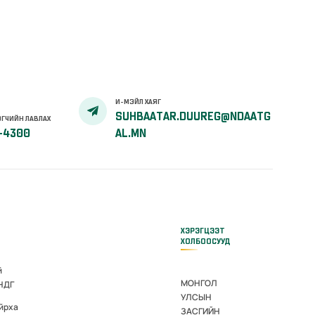
И-МЭЙЛ ХАЯГ
SUHBAATAR.DUUREG@NDAATG
ГЧИЙН ЛАВЛАХ
-4300
AL.MN
ХЭРЭГЦЭЭТ
ХОЛБООСУУД
й
МОНГОЛ
 НДГ
УЛСЫН
йрха
ЗАСГИЙН