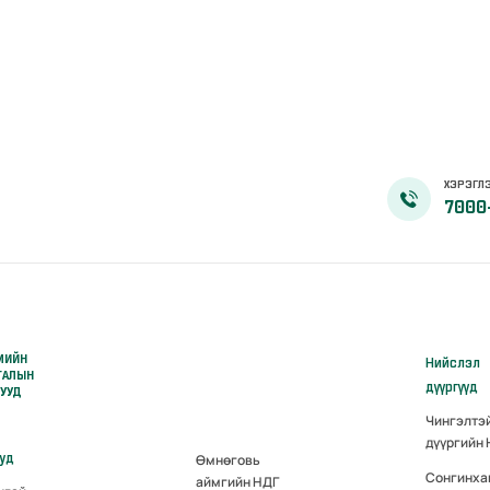
ХЭРЭГЛЭ
7000
МИЙН
Нийслэл
ГАЛЫН
дүүргүүд
РУУД
Чингэлтэ
дүүргийн
ууд
Өмнөговь
Сонгинха
аймгийн НДГ