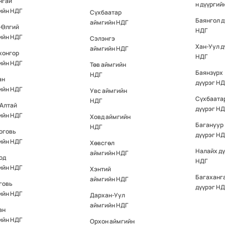
нгай
н дүүргий
ийн НДГ
Сүхбаатар
Баянгол д
аймгийн НДГ
-Өлгий
НДГ
ийн НДГ
Сэлэнгэ
Хан-Уул д
аймгийн НДГ
хонгор
НДГ
ийн НДГ
Төв аймгийн
Баянзүрх
НДГ
ан
дүүрэг НД
ийн НДГ
Увс аймгийн
Сүхбаата
НДГ
-Алтай
дүүрэг НД
ийн НДГ
Ховд аймгийн
Багануур
НДГ
оговь
дүүрэг НД
ийн НДГ
Хөвсгөл
Налайх д
аймгийн НДГ
од
НДГ
ийн НДГ
Хэнтий
Багаханг
аймгийн НДГ
говь
дүүрэг НД
ийн НДГ
Дархан-Уул
аймгийн НДГ
ан
ийн НДГ
Орхон аймгийн