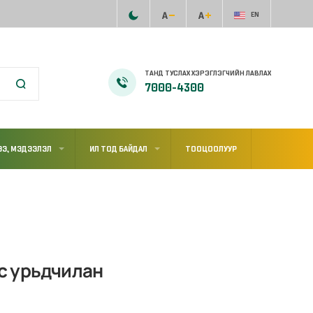
EN
ТАНД ТУСЛАХ ХЭРЭГЛЭГЧИЙН ЛАВЛАХ
7000-4300
Э, МЭДЭЭЛЭЛ
ИЛ ТОД БАЙДАЛ
ТООЦООЛУУР
с урьдчилан