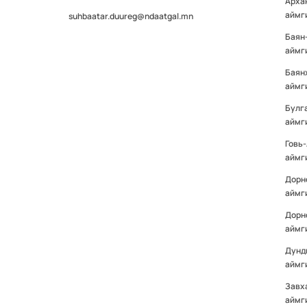
Арха
аймг
suhbaatar.duureg@ndaatgal.mn
Баян
аймг
Баян
аймг
Булг
аймг
Говь
аймг
Дорн
аймг
Дорн
аймг
Дунд
аймг
Завх
аймг