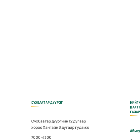
СҮХБААТАР ДҮҮРЭГ
НИЙГ
ДААТ
ГАЗА
Сүхбаатар дүүргийн 12 дугаар
хороо Хангайн 3 дугаар гудамж
Аймг
7000-4300