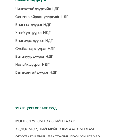
Чингэлтэй дүүргийн НДГ
Сонгинхайрхан дүүргийн НДГ
Баянгол дүүрэг НДГ
Хан-Уул дүүрэг НДГ
Баянзүрх дүүрэг НДГ
Сүхбаатар дүүрэг НДГ
Багануур дүүрэг НДГ
Налайх дүүрэг НДГ
Багахангай дүүрэг НДГ
ХЭРЭГЦЭЭТ ХОЛБООСУУД
МОНГОЛ УЛСЫН ЗАСГИЙН ГАЗАР
ХӨДӨЛМӨР, НИЙГМИЙН ХАМГААЛЛЫН ЯАМ
ЭРҮҮЛ МЭНДИЙН ДААТГАЛЫН ЕРӨНХИЙ ГАЗАР