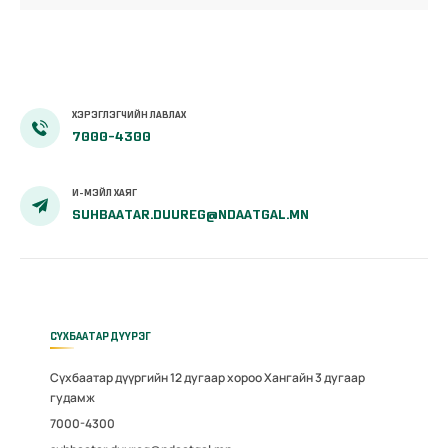
ХЭРЭГЛЭГЧИЙН ЛАВЛАХ
7000-4300
И-МЭЙЛ ХАЯГ
SUHBAATAR.DUUREG@NDAATGAL.MN
СҮХБААТАР ДҮҮРЭГ
Сүхбаатар дүүргийн 12 дугаар хороо Хангайн 3 дугаар
гудамж
7000-4300