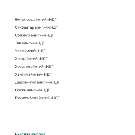
Өмнөговь аймгийн НДГ
Сүхбаатар аймгийн НДГ
Сэлэнгэ аймгийн НДГ
Төв аймгийн НДГ
Увс аймгийн НДГ
Ховд аймгийн НДГ
Хөвсгөл аймгийн НДГ
Хэнтий аймгийн НДГ
Дархан-Уул аймгийн НДГ
Орхон аймгийн НДГ
Говьсүмбэр аймгийн НДГ
Нийслэл дүүргүүд