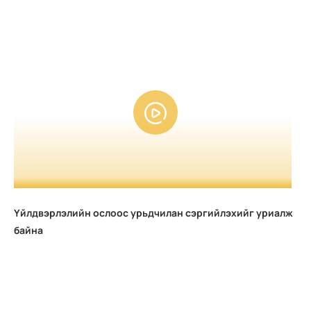
Үйлдвэрлэлийн ослоос урьдчилан сэргийлэхийг уриалж
байна