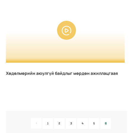
Хөдөлмөрийн аюулгүй байдлыг мөрдөн ажиллацгаая
1
2
3
4
5
6