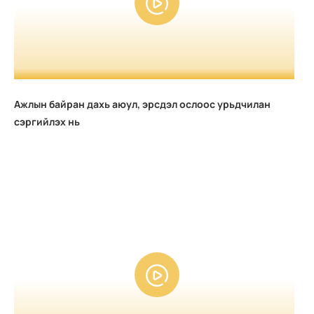
Ажлын байран дахь аюул, эрсдэл ослоос урьдчилан
сэргийлэх нь