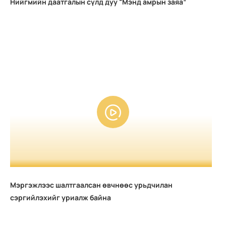
Нийгмийн даатгалын сүлд дуу “Мэнд амрын заяа”
Мэргэжлээс шалтгаалсан өвчнөөс урьдчилан
сэргийлэхийг уриалж байна