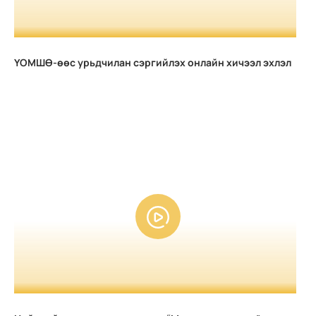
ҮОМШӨ-өөс урьдчилан сэргийлэх онлайн хичээл эхлэл