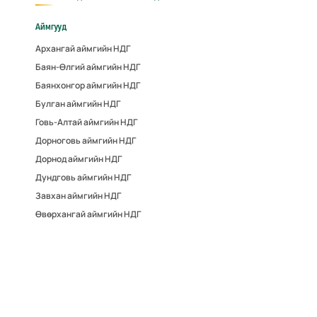
Аймгууд
Архангай аймгийн НДГ
Баян-Өлгий аймгийн НДГ
Баянхонгор аймгийн НДГ
Булган аймгийн НДГ
Говь-Алтай аймгийн НДГ
Дорноговь аймгийн НДГ
Дорнод аймгийн НДГ
Дундговь аймгийн НДГ
Завхан аймгийн НДГ
Өвөрхангай аймгийн НДГ